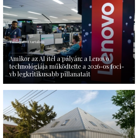
Támogatott tartalom
Amikor az AI ítél a pályán: a Lenovo
technológiája működtette a 2026-os foci-
vb legkritikusabb pillanatait