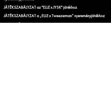
JÁTÉKSZABÁLYZAT az "ELLE x JYSK" játékhoz
JÁTÉKSZABÁLYZAT a „ELLE x Tweezerman” nyereményjátékhoz
Hirdetési ÁSZF
IRATKOZZ FEL AZ ELLE ÉS ELLE DECORATION
HÍRLEVELÉRE!
Előfizetői akciók, exkluzív eseménymeghívók és
cikkajánlók. Értesülj elsőként a velünk kapcsolatos hírekről
és less be a kulisszák mögé!