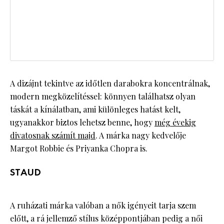
A dizájnt tekintve az időtlen darabokra koncentrálnak,
modern megközelítéssel: könnyen találhatsz olyan
táskát a kínálatban, ami különleges hatást kelt,
ugyanakkor biztos lehetsz benne, hogy
még évekig
divatosnak számít majd
. A márka nagy kedvelője
Margot Robbie és Priyanka Chopra is.
STAUD
A ruházati márka valóban a nők igényeit tarja szem
előtt, a rá jellemző stílus középpontjában pedig a női