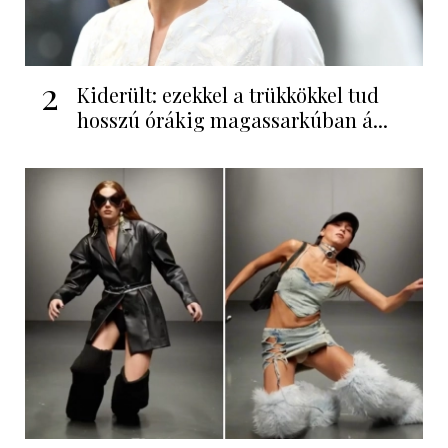
2
Kiderült: ezekkel a trükkökkel tud
hosszú órákig magassarkúban á...