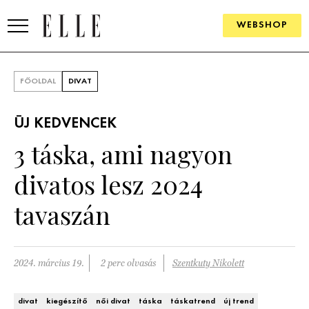
WEBSHOP
DIVAT
FŐOLDAL
DIVAT
ELLE DIGITAL
ÚJ KEDVENCEK
GOURMET AWARDS
3 táska, ami nagyon
SZÉPSÉG
divatos lesz 2024
KULTÚRA
tavaszán
PSZICHÉ
2024. március 19.
2 perc olvasás
Szentkuty Nikolett
ÉLETMÓD
PÁRKAPCSOLAT
divat
kiegészítő
női divat
táska
táskatrend
új trend