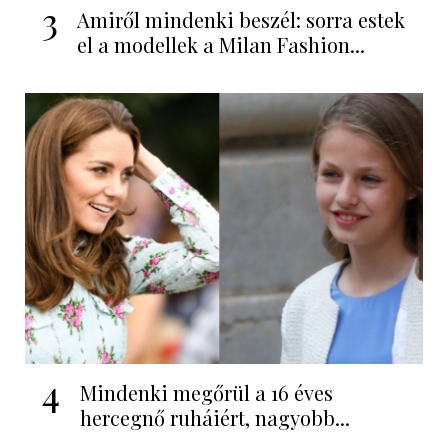
3
Amiről mindenki beszél: sorra estek
el a modellek a Milan Fashion...
4
Mindenki megőrül a 16 éves
hercegnő ruháiért, nagyobb...