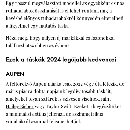
Egy rosszul megválasztott modellel az egyébként csinos
ruhadarabok összhatását is el lehet rontani, míg a
kevésbé előnyös ruhadarabokról könnyedén elterelheti
a figyelmet egy mutatós táska.
Nézd meg, hogy milyen új márkákkal és fazonokkal
találkozhatsz ebben az évben!
Ezek a táskák 2024 legújabb kedvencei
AUPEN
A feltörekvő Aupen márka csak 2022 vége óta létezik, de
máris piacra dobta napjaink legdivatosabb táskáit,
amelyeket olyan sztárok is szívesen viselnek, mint
Hailey Bieber
vagy Taylor Swift. Ezeket a kiegészítőket
a minimalista stílus jellemzi, de aszimmetrikus
vonalaikról azonnal felismerhetőek.