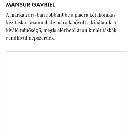
MANSUR GAVRIEL
A márka 2013-ban robbant be a piacra két ikonikus
kézitáska-fazonnal, de
mára kibővült a kínálatuk
. A
kiváló minőségű, mégis elérhető áron kínált táskák
rendkívül népszerűek.