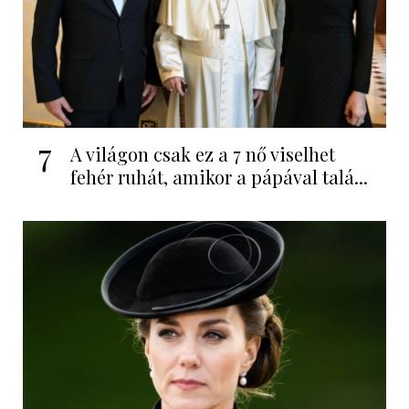
7
A világon csak ez a 7 nő viselhet
fehér ruhát, amikor a pápával talá...