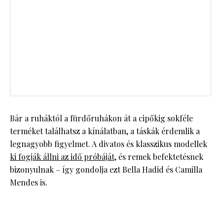
Bár a ruháktól a fürdőruhákon át a cipőkig sokféle
terméket találhatsz a kínálatban, a táskák érdemlik a
legnagyobb figyelmet. A divatos és klasszikus modellek
ki fogják állni az idő próbáját
, és remek befektetésnek
bizonyulnak – így gondolja ezt Bella Hadid és Camilla
Mendes is.