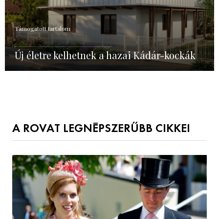
Támogatott tartalom
Új életre kelhetnek a hazai Kádár-kockák
A ROVAT LEGNÉPSZERŰBB CIKKEI