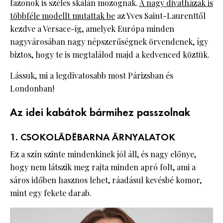
fazonok is széles skálán mozognak.
A nagy divatházak is
többféle modellt mutattak be
az Yves Saint-Laurenttől
kezdve a Versace-ig, amelyek Európa minden
nagyvárosában nagy népszerűségnek örvendenek, így
biztos, hogy te is megtalálod majd a kedvenced köztük.
Lássuk, mi a legdivatosabb most Párizsban és
Londonban!
Az idei kabátok bármihez passzolnak
1. CSOKOLÁDÉBARNA ÁRNYALATOK
Ez a szín szinte mindenkinek jól áll, és nagy előnye,
hogy nem látszik meg rajta minden apró folt, ami a
sáros időben hasznos lehet, ráadásul kevésbé komor,
mint egy fekete darab.