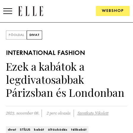
WEBSHOP
DIVAT
FŐOLDAL
DIVAT
ELLE DIGITAL
INTERNATIONAL FASHION
GOURMET AWARDS
Ezek a kabátok a
SZÉPSÉG
legdivatosabbak
KULTÚRA
Párizsban és Londonban
PSZICHÉ
2023. november 08.
2 perc olvasás
Szentkuty Nikolett
ÉLETMÓD
PÁRKAPCSOLAT
divat
STÍLUS
kabát
öltözködés
télikabát