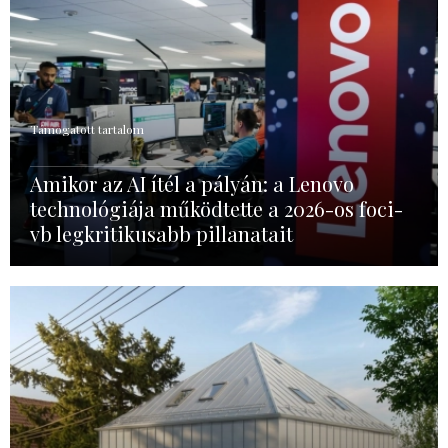
Támogatott tartalom
Amikor az AI ítél a pályán: a Lenovo
technológiája működtette a 2026-os foci-
vb legkritikusabb pillanatait