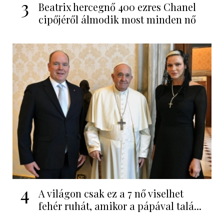
3
Beatrix hercegnő 400 ezres Chanel
cipőjéről álmodik most minden nő
4
A világon csak ez a 7 nő viselhet
fehér ruhát, amikor a pápával talá...