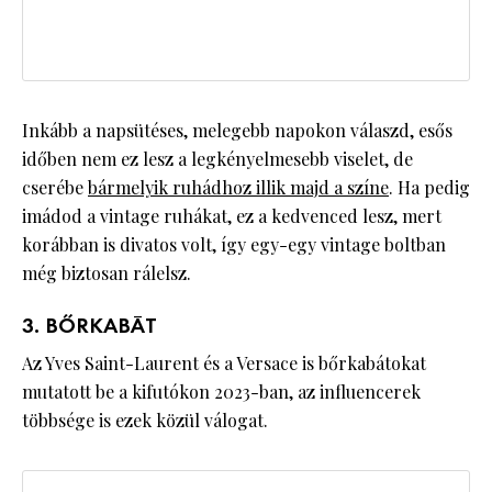
Inkább a napsütéses, melegebb napokon válaszd, esős
időben nem ez lesz a legkényelmesebb viselet, de
cserébe
bármelyik ruhádhoz illik majd a színe
. Ha pedig
imádod a vintage ruhákat, ez a kedvenced lesz, mert
korábban is divatos volt, így egy-egy vintage boltban
még biztosan rálelsz.
3. BŐRKABÁT
Az Yves Saint-Laurent és a Versace is bőrkabátokat
mutatott be a kifutókon 2023-ban, az influencerek
többsége is ezek közül válogat.