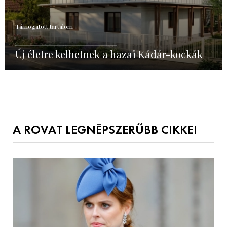
Támogatott tartalom
Új életre kelhetnek a hazai Kádár-kockák
A ROVAT LEGNÉPSZERŰBB CIKKEI