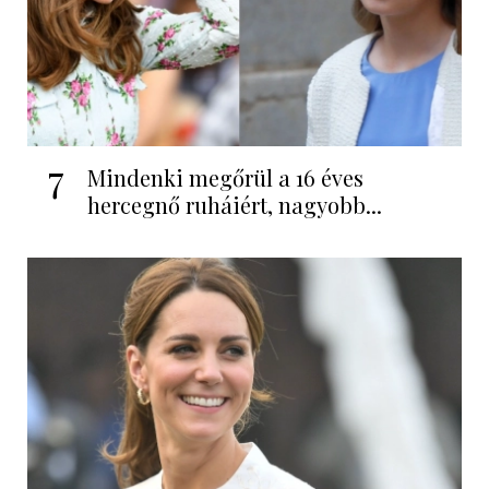
7
Mindenki megőrül a 16 éves
hercegnő ruháiért, nagyobb...