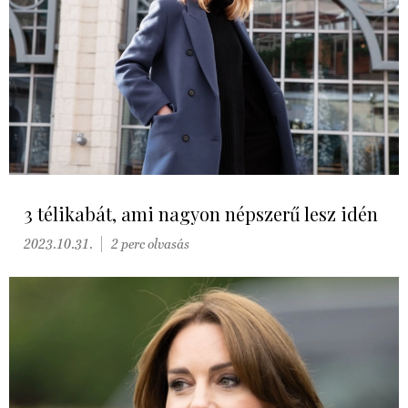
3 télikabát, ami nagyon népszerű lesz idén
2023.10.31.
2 perc olvasás