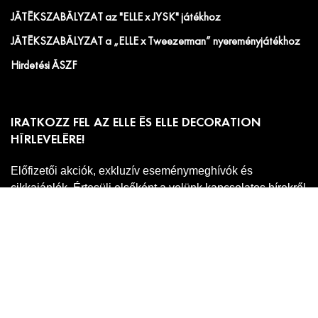
JÁTÉKSZABÁLYZAT az "ELLE x JYSK" játékhoz
JÁTÉKSZABÁLYZAT a „ELLE x Tweezerman” nyereményjátékhoz
Hirdetési ÁSZF
IRATKOZZ FEL AZ ELLE ÉS ELLE DECORATION
HÍRLEVELÉRE!
Előfizetői akciók, exkluzív eseménymeghívók és
cikkajánlók. Értesülj elsőként a velünk kapcsolatos hírekről
és less be a kulisszák mögé!