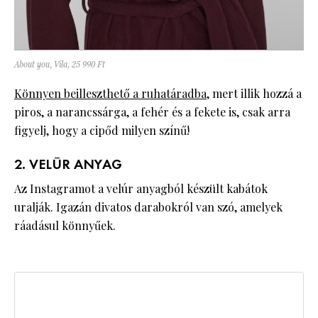
About you, Vila, 25 990 Ft
Könnyen beilleszthető a ruhatáradba
, mert illik hozzá a
piros, a narancssárga, a fehér és a fekete is, csak arra
figyelj, hogy a cipőd milyen színű!
2. VELÚR ANYAG
Az Instagramot a velúr anyagból készült kabátok
uralják. Igazán divatos darabokról van szó, amelyek
ráadásul könnyűek.