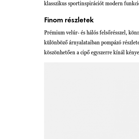
klasszikus sportinspirációt modern funkcio
Finom részletek
Prémium velúr- és hálós felsőrésszel, kön
különböző árnyalataiban pompázó részlete
köszönhetően a cipő egyszerre kínál kénye