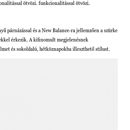
nalitással ötvözi. funkcionalitással ötvözi.
nyű párnázással és a New Balance-ra jellemzően a szürke
kkel érkezik. A kifinomult megjelenésnek
lmet és sokoldalú, hétköznapokba illeszthető stílust.