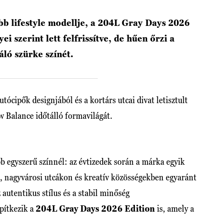
b lifestyle modellje, a 204L Gray Days 2026
ei szerint lett felfrissítve, de hűen őrzi a
ló szürke színét.
utócipők designjából és a kortárs utcai divat letisztult
w Balance időtálló formavilágát.
b egyszerű színnél: az évtizedek során a márka egyik
, nagyvárosi utcákon és kreatív közösségekben egyaránt
z autentikus stílus és a stabil minőség
pítkezik a
204L Gray Days 2026 Edition
is, amely a