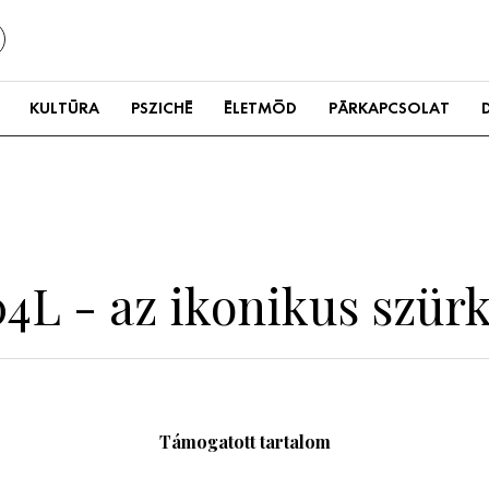
KULTÚRA
PSZICHÉ
ÉLETMÓD
PÁRKAPCSOLAT
4L - az ikonikus szür
Támogatott tartalom