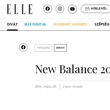
HÍRLEVÉL
DIVAT
ELLE DIGITAL
GOURMET AWARDS
SZÉPSÉG
FŐOLDAL
DIVAT
New Balance 20
2026. május 28.
2 perc olvasás