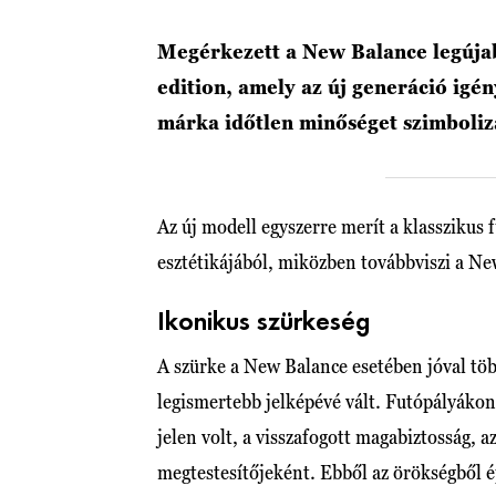
Megérkezett a New Balance legújab
edition, amely az új generáció igény
márka időtlen minőséget szimbolizá
Az új modell egyszerre merít a klasszikus f
esztétikájából, miközben továbbviszi a Ne
Ikonikus szürkeség
A szürke a New Balance esetében jóval töb
legismertebb jelképévé vált. Futópályákon
jelen volt, a visszafogott magabiztosság, a
megtestesítőjeként. Ebből az örökségből é