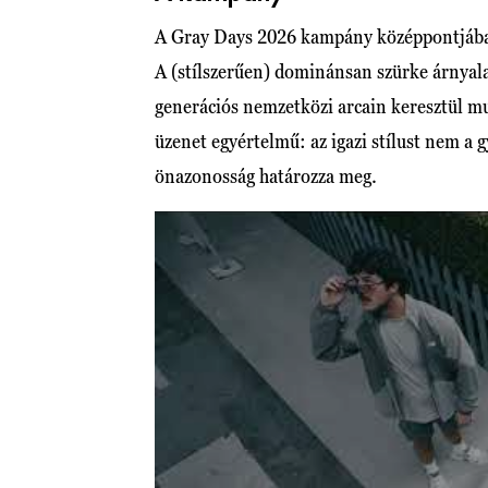
A Gray Days 2026 kampány középpontjában a
A (stílszerűen) dominánsan szürke árnyalat
generációs nemzetközi arcain keresztül mu
üzenet egyértelmű: az igazi stílust nem a 
önazonosság határozza meg.