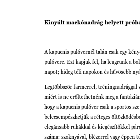
Kinyúlt mackónadrág helyett próbá
A kapucnis pulóvernél talán csak egy kény
pulóvere. Ezt kapjuk fel, ha leugrunk a bo
napot; hideg téli napokon és hűvösebb nyá
Legtöbbször farmerrel, tréningnadrággal v
miért is ne erőltethetnénk meg a fantáziá
hogy a kapucnis pulóver csak a sportos sz
belecsempészhetjük a réteges öltözködésb
elegánsabb ruhákkal és kiegészítőkkel páro
száma: szoknyával, blézerrel vagy éppen tű