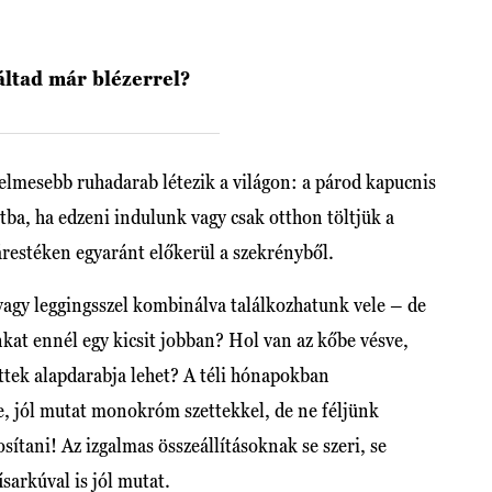
ltad már blézerrel?
elmesebb ruhadarab létezik a világon: a párod kapucnis
ltba, ha edzeni indulunk vagy csak otthon töltjük a
restéken egyaránt előkerül a szekrényből.
agy leggingsszel kombinálva találkozhatunk vele – de
nkat ennél egy kicsit jobban? Hol van az kőbe vésve,
ettek alapdarabja lehet? A téli hónapokban
e, jól mutat monokróm szettekkel, de ne féljünk
sítani! Az izgalmas összeállításoknak se szeri, se
sarkúval is jól mutat.