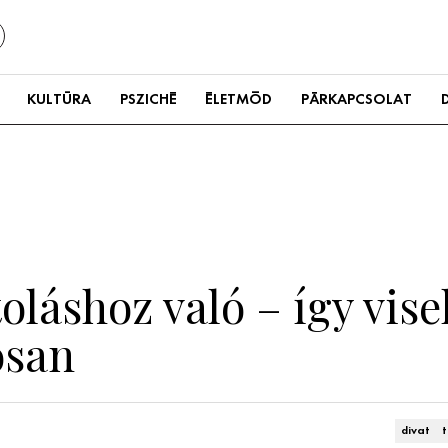
KULTÚRA
PSZICHÉ
ÉLETMÓD
PÁRKAPCSOLAT
láshoz való – így vise
osan
divat