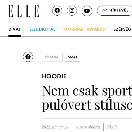
HÍRLEVÉL
DIVAT
ELLE DIGITAL
GOURMET AWARDS
SZÉPSÉG
FŐOLDAL
DIVAT
HOODIE
Nem csak sporto
pulóvert stílus
2022. január 29.
1 perc olvasás
ELLE