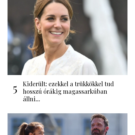
Kiderült: ezekkel a trükkökkel tud
5
hosszú órákig magassarkúban
állni...