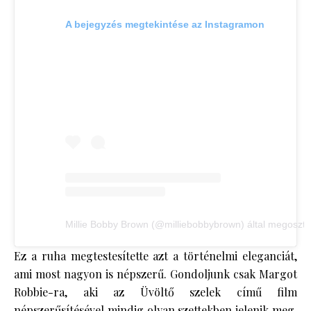
A bejegyzés megtekintése az Instagramon
Millie Bobby Brown (@milliebobbybrown) által megoszto
Ez a ruha megtestesítette azt a történelmi eleganciát,
ami most nagyon is népszerű. Gondoljunk csak Margot
Robbie-ra, aki az Üvöltő szelek című film
népszerűsítésével mindig olyan szettekben jelenik meg,