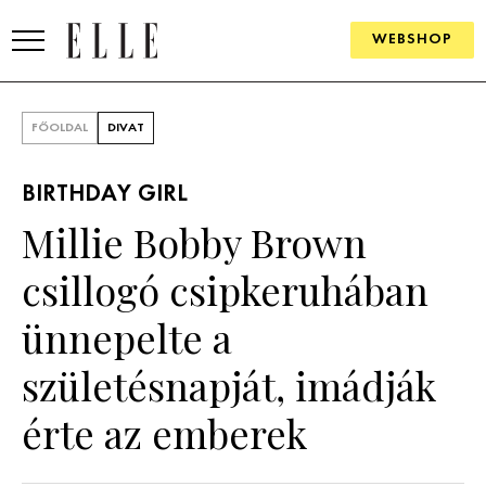
WEBSHOP
DIVAT
FŐOLDAL
DIVAT
ELLE DIGITAL
BIRTHDAY GIRL
GOURMET AWARDS
Millie Bobby Brown
SZÉPSÉG
csillogó csipkeruhában
KULTÚRA
ünnepelte a
PSZICHÉ
születésnapját, imádják
érte az emberek
ÉLETMÓD
PÁRKAPCSOLAT