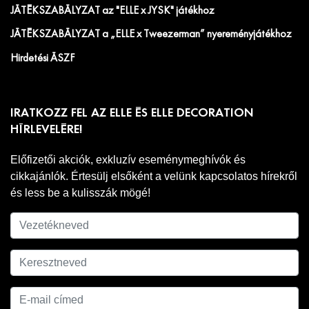
JÁTÉKSZABÁLYZAT az "ELLE x JYSK" játékhoz
JÁTÉKSZABÁLYZAT a „ELLE x Tweezerman” nyereményjátékhoz
Hirdetési ÁSZF
IRATKOZZ FEL AZ ELLE ÉS ELLE DECORATION
HÍRLEVELÉRE!
Előfizetői akciók, exkluzív eseménymeghívók és
cikkajánlók. Értesülj elsőként a velünk kapcsolatos hírekről
és less be a kulisszák mögé!