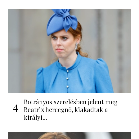
Botrányos szerelésben jelent meg
4
Beatrix hercegnő, kiakadtak a
királyi...