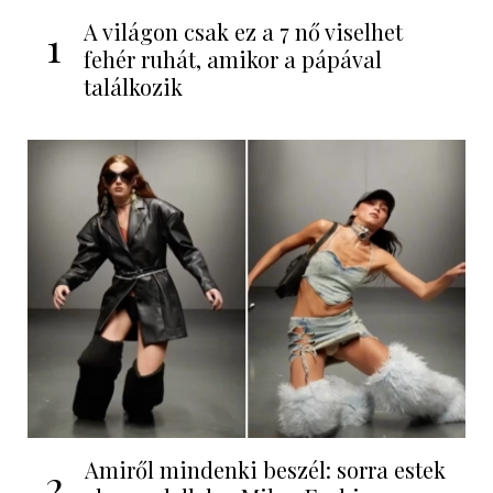
A világon csak ez a 7 nő viselhet
1
fehér ruhát, amikor a pápával
találkozik
Amiről mindenki beszél: sorra estek
2