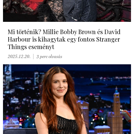
Mi történik? Millie Bobby Brown és David
Harbour is kihagytak egy fontos Stranger
Things eseményt
2025.12.20.
3 perc olvasás