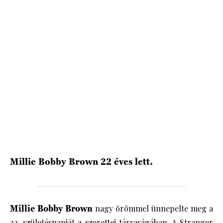
HÍRLEVÉL
Millie Bobby Brown 22 éves lett.
Millie Bobby Brown
nagy örömmel ünnepelte meg a
22. születésnapját a szerettei társaságában. A
Stranger