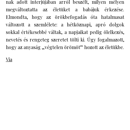
nak adott interjújában arról beszélt, milyen mélyen
megváltoztatta az életüket a babájuk érkezése.
Elmondta, hogy az örökbefogadás óta hatalmasat
változott a szemlélete: a hétköznapi, apró dolgok
sokkal értékesebbé váltak, a napjaikat pedig ölelkezés,
nevetés és rengeteg szeretet tölti ki. Úgy fogalmazott,
hogy az anyaság „végtelen örömöt” hozott az életükbe.
Via