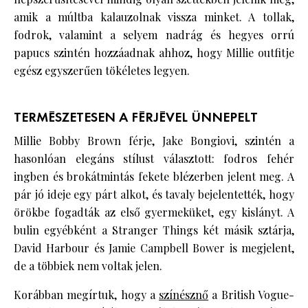
amik a múltba kalauzolnak vissza minket. A tollak,
fodrok, valamint a selyem nadrág és hegyes orrú
papucs szintén hozzáadnak ahhoz, hogy Millie outfitje
egész egyszerűen tökéletes legyen.
TERMÉSZETESEN A FÉRJÉVEL ÜNNEPELT
Millie Bobby Brown férje, Jake Bongiovi, szintén a
hasonlóan elegáns stílust választott: fodros fehér
ingben és brokátmintás fekete blézerben jelent meg. A
pár jó ideje egy párt alkot, és tavaly bejelentették, hogy
örökbe fogadták az első gyermeküket, egy kislányt. A
bulin egyébként a Stranger Things két másik sztárja,
David Harbour és Jamie Campbell Bower is megjelent,
de a többiek nem voltak jelen.
Korábban megírtuk, hogy a
színésznő
a British Vogue-