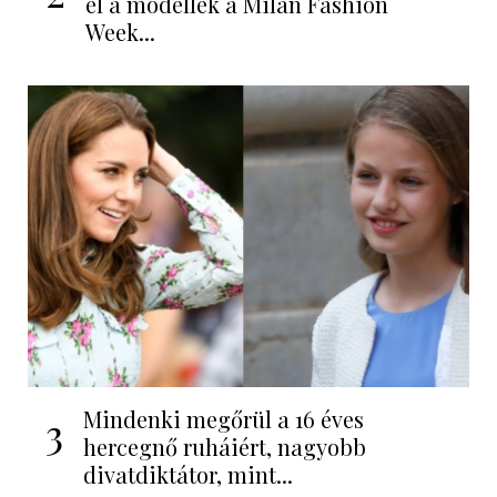
el a modellek a Milan Fashion
Week...
Mindenki megőrül a 16 éves
3
hercegnő ruháiért, nagyobb
divatdiktátor, mint...