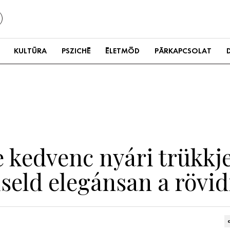
KULTÚRA
PSZICHÉ
ÉLETMÓD
PÁRKAPCSOLAT
kedvenc nyári trükkje
iseld elegánsan a rövi