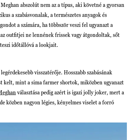
Meghan abszolút nem az a típus, aki követné a gyorsan
zikus a szabásvonalak, a természetes anyagok és
gondot a számára, ha többször veszi fel ugyanazt a
az outfitjei ne lennének frissek vagy átgondoltak, sőt
eszi időtállóvá a lookjait.
 legérdekesebb visszatérője. Hosszabb szabásának
t kelt, mint a sima farmer shortok, miközben ugyanazt
Meghan
választása pedig azért is igazi jolly joker, mert a
de közben nagyon légies, kényelmes viselet a forró