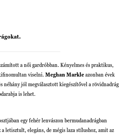
rágokat.
zámított a női gardróbban. Kényelmes és praktikus,
kifinomultan viselni.
Meghan Markle
azonban évek
és néhány jól megválasztott kiegészítővel a rövidnadrág
darabja is lehet.
osztjában egy fehér lenvászon bermudanadrágban
a letisztult, elegáns, de mégis laza stílushoz, amit az