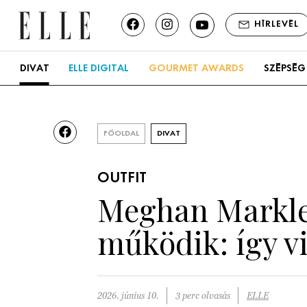
HÍRLEVÉL
DIVAT
ELLE DIGITAL
GOURMET AWARDS
SZÉPSÉG
FŐOLDAL
DIVAT
OUTFIT
Meghan Markle 
működik: így v
2026. június 10.
3 perc olvasás
ELLE