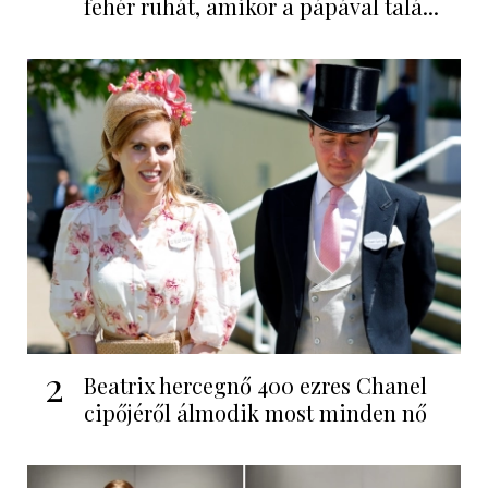
fehér ruhát, amikor a pápával talá...
2
Beatrix hercegnő 400 ezres Chanel
cipőjéről álmodik most minden nő