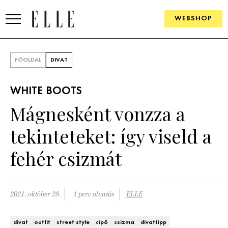
WEBSHOP
DIVAT
FŐOLDAL
DIVAT
ELLE DIGITAL
WHITE BOOTS
GOURMET AWARDS
Mágnesként vonzza a
SZÉPSÉG
tekinteteket: így viseld a
KULTÚRA
fehér csizmát
PSZICHÉ
2021. október 28.
1 perc olvasás
ELLE
ÉLETMÓD
PÁRKAPCSOLAT
divat
outfit
street style
cipő
csizma
divattipp