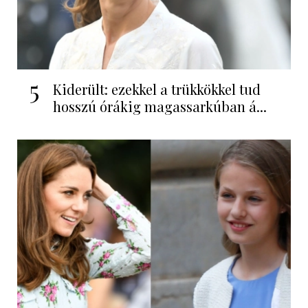
5
Kiderült: ezekkel a trükkökkel tud
hosszú órákig magassarkúban á...