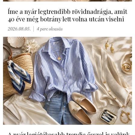
Íme a nyár legtrendibb rövidnadrágja, amit
40 éve még botrány lett volna utcán viselni
2026.08.05.
4 perc olvasás
A nyár legjátékosabb trendje ősszel is velünk