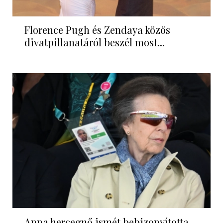
Florence Pugh és Zendaya közös
divatpillanatáról beszél most...
Anna hercegnő ismét bebizonyította,