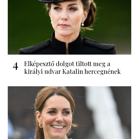
4
Elképesztő dolgot tiltott meg a
királyi udvar Katalin hercegnének