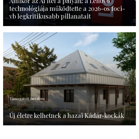
Amikor az AI ítél a pályán: a Lenovo
technológiája működtette a 2026-os foci-
vb legkritikusabb pillanatait
Támogatott tartalom
Új életre kelhetnek a hazai Kádár-kockák