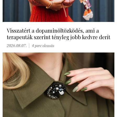
Visszatért a dopaminöltözködés, ami a
terapeuták szerint tényleg jobb kedvre derít
2026.08.07.
4 perc olvasás