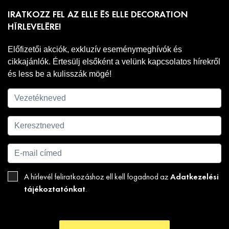
IRATKOZZ FEL AZ ELLE ÉS ELLE DECORATION
HÍRLEVELÉRE!
Előfizetői akciók, exkluzív eseménymeghívók és
cikkajánlók. Értesülj elsőként a velünk kapcsolatos hírekről
és less be a kulisszák mögé!
Adatkezelési
A hírlevél feliratkozáshoz ell kell fogadnod az
tájékoztatónkat
.