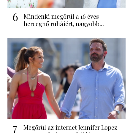
6
Mindenki megőrül a 16 éves
hercegnő ruháiért, nagyobb...
7
Megőrül az internet Jennifer Lopez