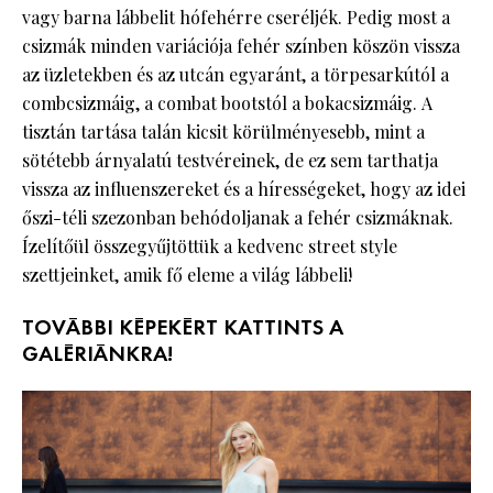
vagy barna lábbelit hófehérre cseréljék. Pedig most a
csizmák minden variációja fehér színben köszön vissza
az üzletekben és az utcán egyaránt, a törpesarkútól a
combcsizmáig, a combat bootstól a bokacsizmáig. A
tisztán tartása talán kicsit körülményesebb, mint a
sötétebb árnyalatú testvéreinek, de ez sem tarthatja
vissza az influenszereket és a hírességeket, hogy az idei
őszi-téli szezonban behódoljanak a fehér csizmáknak.
Ízelítőül összegyűjtöttük a kedvenc street style
szettjeinket, amik fő eleme a világ lábbeli!
TOVÁBBI KÉPEKÉRT KATTINTS A
GALÉRIÁNKRA!