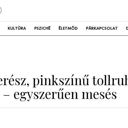
KULTÚRA
PSZICHÉ
ÉLETMÓD
PÁRKAPCSOLAT
rész, pinkszínű tollru
 – egyszerűen mesés