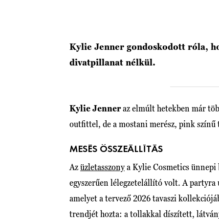
Kylie Jenner gondoskodott róla, ho
divatpillanat nélkül.
Kylie Jenner
az elmúlt hetekben már töb
outfittel, de a mostani merész, pink színű
MESÉS ÖSSZEÁLLÍTÁS
Az
üzletasszony
a Kylie Cosmetics ünnepi bu
egyszerűen lélegzetelállító volt. A partyr
amelyet a tervező 2026 tavaszi kollekciójáb
trendjét hozta: a tollakkal díszített, látvá