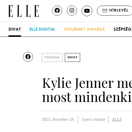
HÍRLEVÉL
DIVAT
ELLE DIGITAL
GOURMET AWARDS
SZÉPSÉG
FŐOLDAL
DIVAT
Kylie Jenner me
most mindenki
2025. december 18.
3 perc olvasás
ELLE