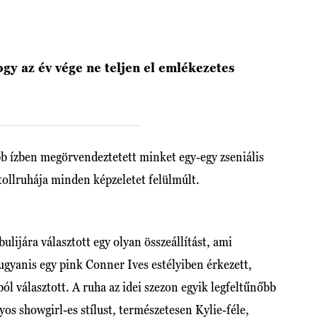
gy az év vége ne teljen el emlékezetes
b ízben megörvendeztetett minket egy-egy zseniális
 tollruhája minden képzeletet felülmúlt.
lijára választott egy olyan összeállítást, ami
a ugyanis egy pink Conner Ives estélyiben érkezett,
ól választott. A ruha az idei szezon egyik legfeltűnőbb
nyos showgirl-es stílust, természetesen Kylie-féle,