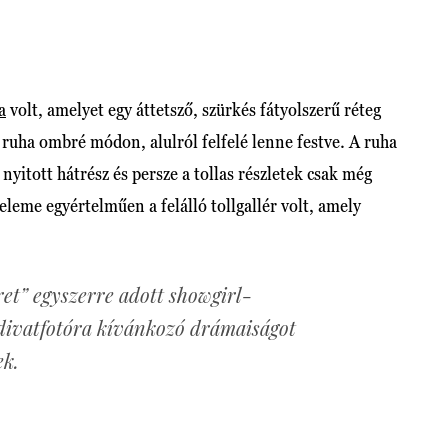
a
volt, amelyet egy áttetsző, szürkés fátyolszerű réteg
a ruha ombré módon, alulról felfelé lenne festve. A ruha
nyitott hátrész és persze a tollas részletek csak még
eleme egyértelműen a felálló tollgallér volt, amely
eret” egyszerre adott showgirl-
 divatfotóra kívánkozó drámaiságot
ek.