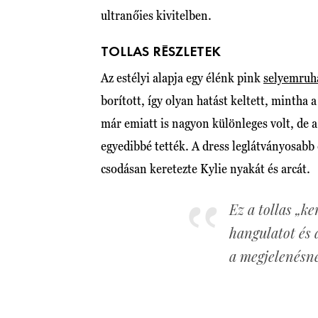
ultranőies kivitelben.
TOLLAS RÉSZLETEK
Az estélyi alapja egy élénk pink
selyemruh
borított, így olyan hatást keltett, mintha 
már emiatt is nagyon különleges volt, de a 
egyedibbé tették. A dress leglátványosabb 
csodásan keretezte Kylie nyakát és arcát.
Ez a tollas „k
hangulatot és
a megjelenésn