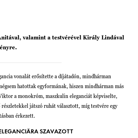
Anitával, valamint a testvérével Király Lindával
ményre.
legancia vonalát erősítette a díjátadón, mindhárman
, mégsem hatottak egyformának, hiszen mindhárman más
 Viktor a monokróm, maszkulin eleganciát képviselte,
 részletekkel játszó ruhát választott, míg testvére egy
ításban érkezett.
IELEGANCIÁRA SZAVAZOTT