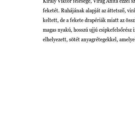
Király Viktor felesége, Virág Anita ezzel 
feketét. Ruhájának alapját az áttetsző, vi
keltett, de a fekete drapériák miatt az ös
magas nyakú, hosszú ujjú csipkefelsőrész 
elhelyezett, sötét anyagrétegekkel, amely