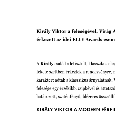
Király Viktor a feleségével, Virág 
érkezett az idei ELLE Awards ese
A
Király
család a letisztult, klasszikus e
fekete szettben érkeztek a rendezvényre
karaktert adtak a klasszikus árnyalatnak.
felesége egy érzékibb, csipkével és áttetsző
határozott, szaténfényű, blézeres összeáll
KIRÁLY VIKTOR A MODERN FÉRF