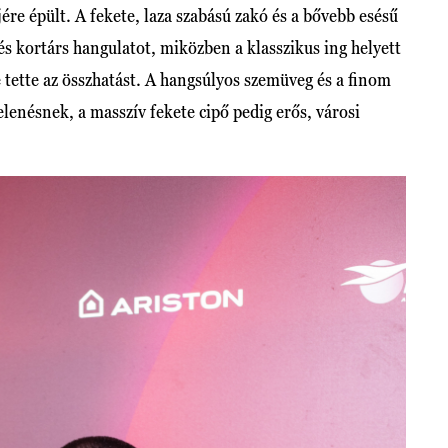
ejére épült. A fekete, laza szabású zakó és a bővebb esésű
és kortárs hangulatot, miközben a klasszikus ing helyett
 tette az összhatást. A hangsúlyos szemüveg és a finom
elenésnek, a masszív fekete cipő pedig erős, városi