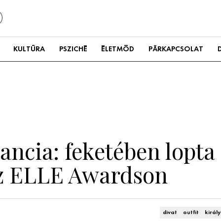
KULTÚRA
PSZICHÉ
ÉLETMÓD
PÁRKAPCSOLAT
ancia: feketében lopta 
az ELLE Awardson
divat
outfit
király