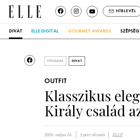
HÍRLEVÉL
DIVAT
ELLE DIGITAL
GOURMET AWARDS
SZÉPSÉG
FŐOLDAL
DIVAT
OUTFIT
Klasszikus eleg
Király család 
2026. május 16.
3 perc olvasás
ELLE