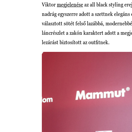
Viktor
megjelenése
az all black styling er
nadrág egyszerre adott a szettnek elegáns 
választott sötét felső lazábbá, modernebbé
láncrészlet a zakón karaktert adott a megj
lezárást biztosított az outfitnek.