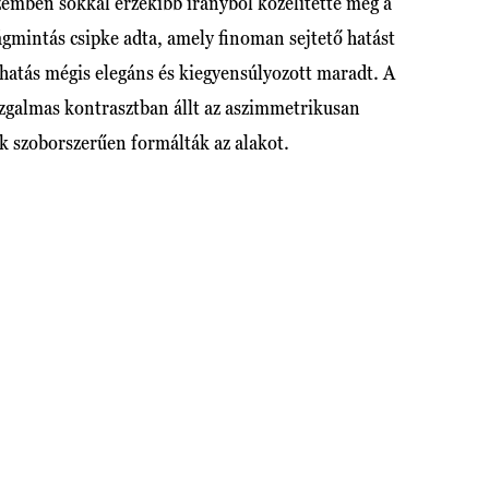
szemben sokkal érzékibb irányból közelítette meg a
rágmintás csipke adta, amely finoman sejtető hatást
szhatás mégis elegáns és kiegyensúlyozott maradt. A
izgalmas kontrasztban állt az aszimmetrikusan
ek szoborszerűen formálták az alakot.