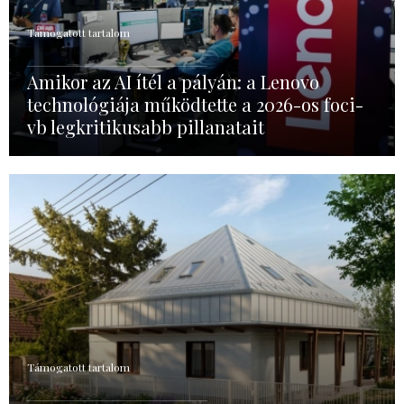
Támogatott tartalom
Amikor az AI ítél a pályán: a Lenovo
technológiája működtette a 2026-os foci-
vb legkritikusabb pillanatait
Támogatott tartalom