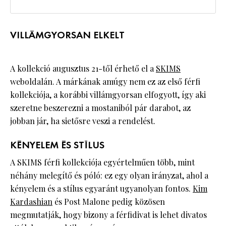
VILLÁMGYORSAN ELKELT
A kollekció augusztus 21-től érhető el a
SKIMS
weboldalán. A márkának amúgy nem ez az első férfi
kollekciója, a korábbi villámgyorsan elfogyott, így aki
szeretne beszerezni a mostaniból pár darabot, az
jobban jár, ha sietősre veszi a rendelést.
KÉNYELEM ÉS STÍLUS
A SKIMS férfi kollekciója egyértelműen több, mint
néhány melegítő és póló: ez egy olyan irányzat, ahol a
kényelem és a stílus egyaránt ugyanolyan fontos.
Kim
Kardashian
és Post Malone pedig közösen
megmutatják, hogy bizony a férfidivat is lehet divatos