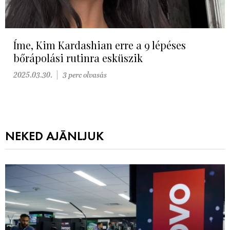
Íme, Kim Kardashian erre a 9 lépéses
bőrápolási rutinra esküszik
2025.03.30.
3 perc olvasás
NEKED AJÁNLJUK