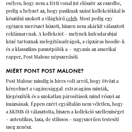
esélyes, hogy nem a férfi vonal jut először az eszedbe,
pedig a helyzet az, hogy pasiknak szánt kollekciókkal is
készülni szokott a világhírű
celeb
. Most pedig egy
egészen merészet húzott, hiszen nem akárkit választott
reklámarcnak. A kollekciót – melynek kulcsdarabjai
közé tartoznak melegítőnadrágok, a cipzáras hoodie-k
és a klasszikus pamutpólók a – ugyanis az amerikai
rapper, Post Malone népszerűsíti.
MIÉRT PONT POST MALONE?
Post Malone mindig is híres volt arról, hogy ötvözi a
kényelmet a vagánysággal: extravagáns minták,
kiegészítők és a szokatlan párosítások mind részei az
imázsának. Éppen ezért egyáltalán nem véletlen, hogy
a SKIMS őt választotta, hiszen a kollekció szellemiséget
– autentikus, laza, de stílusos – nagyszerűen testesíti
meg zenész.