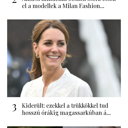
el a modellek a Milan Fashion...
3
Kiderült: ezekkel a trükkökkel tud
hosszú órákig magassarkúban á...