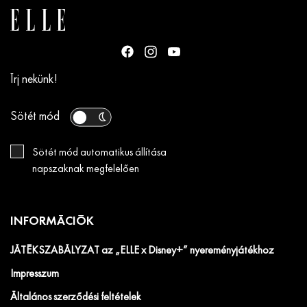
Írj nekünk!
Sötét mód
Sötét mód automatikus állítása
napszaknak megfelelően
INFORMÁCIÓK
JÁTÉKSZABÁLYZAT az „ELLE x Disney+” nyereményjátékhoz
Impresszum
Általános szerződési feltételek