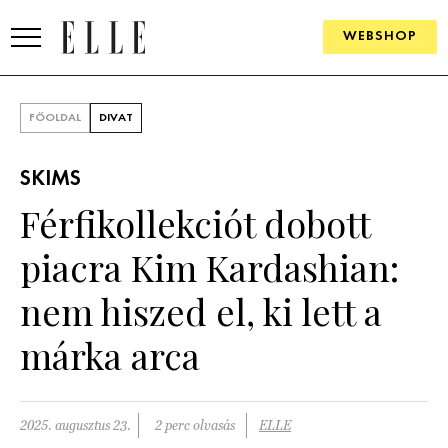
WEBSHOP
DIVAT
FŐOLDAL
DIVAT
ELLE DIGITAL
SKIMS
GOURMET AWARDS
Férfikollekciót dobott
SZÉPSÉG
piacra Kim Kardashian:
KULTÚRA
nem hiszed el, ki lett a
PSZICHÉ
márka arca
ÉLETMÓD
2025. augusztus 23.
2 perc olvasás
ELLE
PÁRKAPCSOLAT