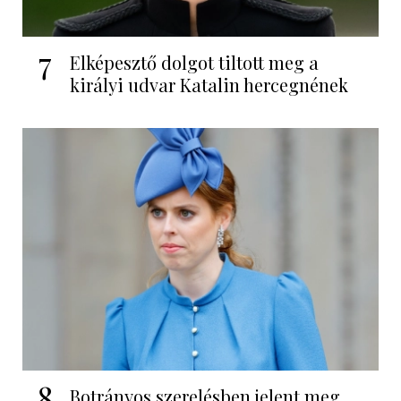
7
Elképesztő dolgot tiltott meg a
királyi udvar Katalin hercegnének
8
Botrányos szerelésben jelent meg