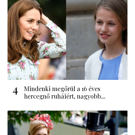
4
Mindenki megőrül a 16 éves
hercegnő ruháiért, nagyobb...