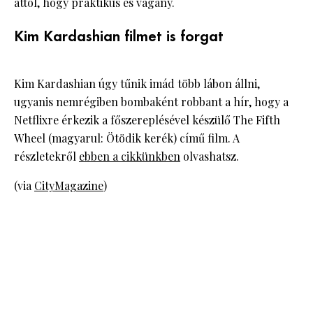
attól, hogy praktikus és vagány.
Kim Kardashian filmet is forgat
Kim Kardashian úgy tűnik imád több lábon állni,
ugyanis nemrégiben bombaként robbant a hír, hogy a
Netflixre érkezik a főszereplésével készülő The Fifth
Wheel (magyarul: Ötödik kerék) című film. A
részletekről
ebben a cikkünkben
olvashatsz.
(via
CityMagazine
)