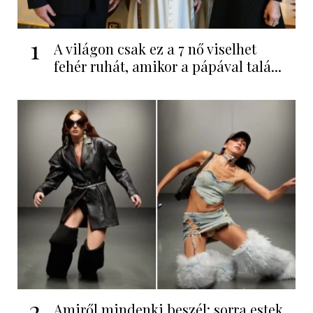
1
A világon csak ez a 7 nő viselhet
fehér ruhát, amikor a pápával talá...
2
Amiről mindenki beszél: sorra estek