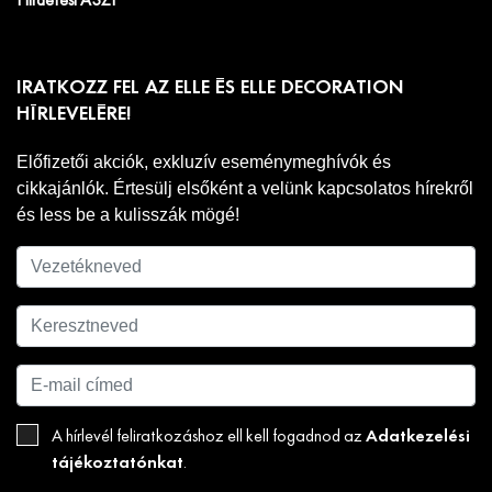
Hirdetési ÁSZF
IRATKOZZ FEL AZ ELLE ÉS ELLE DECORATION
HÍRLEVELÉRE!
Előfizetői akciók, exkluzív eseménymeghívók és
cikkajánlók. Értesülj elsőként a velünk kapcsolatos hírekről
és less be a kulisszák mögé!
Adatkezelési
A hírlevél feliratkozáshoz ell kell fogadnod az
tájékoztatónkat
.