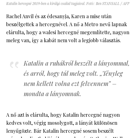
Katalin hercegné 2019-ben a királyi család tagjaival. Fotó: Ben STANSALL / AFP
Rachel Anvil és az édesanyja, Karen a mise után
beszélgettek a hercegnével. A nő a Metro nevű lapnak
elárulta, hogy a walesi hercegné megemlítette, nagyon
meleg van, így a kabát nem volt a legjobb választás.
Katalin a ruhákról beszélt a lányommal,
és arról, hogy túl meleg volt. „Tényleg
nem kellett volna ezt felvennem” –
mondta a lányomnak.
A nő azt is elárulta, hogy Katalin hercegné nagyon
kedves volt, végig mosolygott, a lányát különösen
lenyűgözte. Bár Katalin hercegné sosem beszélt