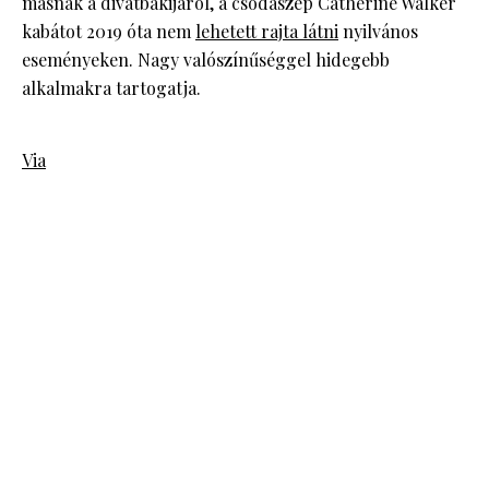
másnak a divatbakijáról, a csodaszép Catherine Walker
kabátot 2019 óta nem
lehetett rajta látni
nyilvános
eseményeken. Nagy valószínűséggel hidegebb
alkalmakra tartogatja.
Via