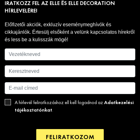
IRATKOZZ FEL AZ ELLE ÉS ELLE DECORATION
HÍRLEVELÉRE!
Előfizetői akciók, exkluzív eseménymeghívók és
cikkajánlók. Értesülj elsőként a velünk kapcsolatos hírekről
és less be a kulisszák mögé!
Adatkezelési
A hírlevél feliratkozáshoz ell kell fogadnod az
tájékoztatónkat
.
FELIRATKOZOM