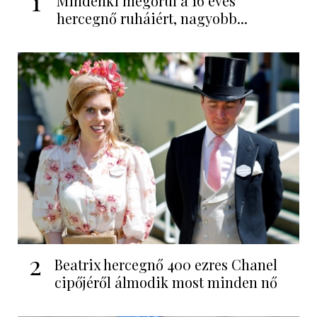
1
Mindenki megőrül a 16 éves
hercegnő ruháiért, nagyobb...
2
Beatrix hercegnő 400 ezres Chanel
cipőjéről álmodik most minden nő