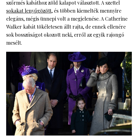
szőrmés kabáthoz zöld kalapot választott. A szettel
sokakat lenyűgözött
, és többen kiemelték mennyire
elegáns, mégis ünnepi volt a megjelenése. A Catherine
Walker kabát tökéletesen állt rajta, de ennek ellenére
sok bosszúságot okozott neki, erről az egyik rajongó
mesélt.