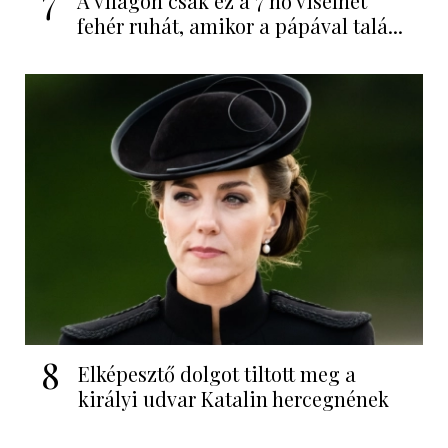
7
A világon csak ez a 7 nő viselhet
fehér ruhát, amikor a pápával talá...
8
Elképesztő dolgot tiltott meg a
királyi udvar Katalin hercegnének