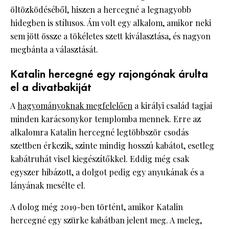
öltözködéséből, hiszen a hercegné a legnagyobb
hidegben is stílusos. Ám volt egy alkalom, amikor neki
sem jött össze a tökéletes szett kiválasztása, és nagyon
megbánta a választását.
Katalin hercegné egy rajongónak árulta
el a divatbakiját
A
hagyományoknak megfelelően
a királyi család tagjai
minden karácsonykor templomba mennek. Erre az
alkalomra Katalin hercegné legtöbbször csodás
szettben érkezik, szinte mindig hosszú kabátot, esetleg
kabátruhát visel kiegészítőkkel. Eddig még csak
egyszer hibázott, a dolgot pedig egy anyukának és a
lányának mesélte el.
A dolog még 2019-ben történt, amikor Katalin
hercegné egy szürke kabátban jelent meg. A meleg,