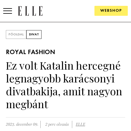
WEBSHOP
DIVAT
FŐOLDAL
DIVAT
ELLE DIGITAL
ROYAL FASHION
GOURMET AWARDS
Ez volt Katalin hercegné
SZÉPSÉG
legnagyobb karácsonyi
KULTÚRA
divatbakija, amit nagyon
PSZICHÉ
megbánt
ÉLETMÓD
2023. december 09.
2 perc olvasás
ELLE
PÁRKAPCSOLAT