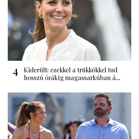
4
Kiderült: ezekkel a trükkökkel tud
hosszú órákig magassarkúban á...