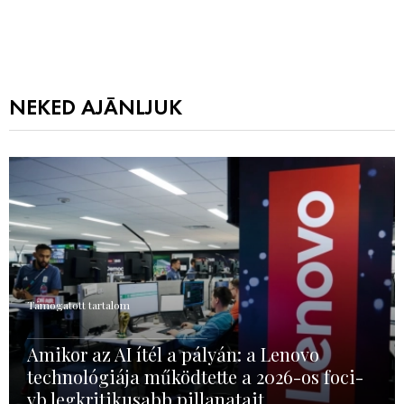
NEKED AJÁNLJUK
Támogatott tartalom
Amikor az AI ítél a pályán: a Lenovo
technológiája működtette a 2026-os foci-
vb legkritikusabb pillanatait