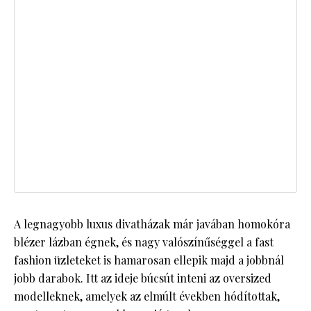
A legnagyobb luxus divatházak már javában homokóra
blézer lázban égnek, és nagy valószínűséggel a fast
fashion üzleteket is hamarosan ellepik majd a jobbnál
jobb darabok. Itt az ideje búcsút inteni az oversized
modelleknek, amelyek az elmúlt években hódítottak,