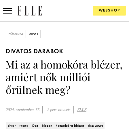
WEBSHOP
DIVAT
FŐOLDAL
DIVAT
ELLE DIGITAL
DIVATOS DARABOK
GOURMET AWARDS
Mi az a homokóra blézer,
SZÉPSÉG
amiért nők milliói
KULTÚRA
őrülnek meg?
PSZICHÉ
2024. szeptember 17.
2 perc olvasás
ELLE
ÉLETMÓD
PÁRKAPCSOLAT
divat
trend
Ősz
blézer
homokóra blézer
ősz 2024