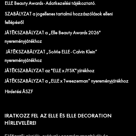
ELLE Beauty Awards - Adatkezelési tájékoztató.
SZABÁLYZAT a jogellenes tartalmú hozzászólások elleni
fellépésről
JÁTÉKSZABÁLYZAT a „Elle Beauty Awards 2026"
nyereményjátékhoz
JÁTÉKSZABÁLYZAT „SoMe ELLE - Calvin Klein”
nyereményjátékhoz
JÁTÉKSZABÁLYZAT az "ELLE x JYSK" játékhoz
JÁTÉKSZABÁLYZAT a „ELLE x Tweezerman” nyereményjátékhoz
Hirdetési ÁSZF
IRATKOZZ FEL AZ ELLE ÉS ELLE DECORATION
HÍRLEVELÉRE!