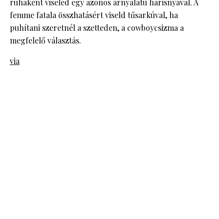
ruhaként viseled egy azonos árnyalatú harisnyával. A
femme fatala összhatásért viseld tűsarkúval, ha
puhítani szeretnél a szetteden, a cowboycsizma a
megfelelő választás.
via