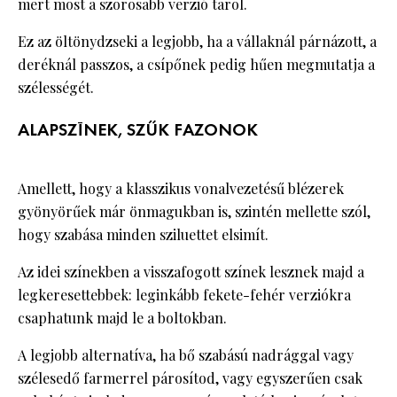
mert most a szorosabb verzió tarol.
Ez az öltönydzseki a legjobb, ha a vállaknál párnázott, a
deréknál passzos, a csípőnek pedig hűen megmutatja a
szélességét.
ALAPSZÍNEK, SZŰK FAZONOK
Amellett, hogy a klasszikus vonalvezetésű blézerek
gyönyörűek már önmagukban is, szintén mellette szól,
hogy szabása minden sziluettet elsimít.
Az idei színekben a visszafogott színek lesznek majd a
legkeresettebbek: leginkább fekete-fehér verziókra
csaphatunk majd le a boltokban.
A legjobb alternatíva, ha bő szabású nadrággal vagy
szélesedő farmerrel párosítod, vagy egyszerűen csak