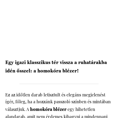
HÍRLEVÉL
Egy igazi klasszikus tér vissza a ruhatárakba
idén ősszel: a homokóra blézer!
Ez az időtlen darab letisztult és elegáns megjelenést
ígér, főleg, ha a hozzánk passzoló színben és mintában
választjuk. A
homokóra
blézer
egy hihetetlen
alapdarab, amit nem érdemes kihagyni a mindennapi