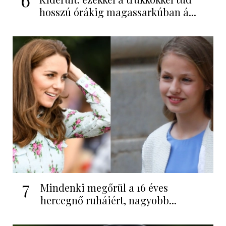
hosszú órákig magassarkúban á...
7
Mindenki megőrül a 16 éves
hercegnő ruháiért, nagyobb...