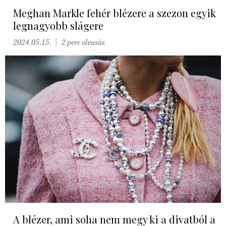
Meghan Markle fehér blézere a szezon egyik
legnagyobb slágere
2024.05.15.
2 perc olvasás
A blézer, ami soha nem megy ki a divatból a