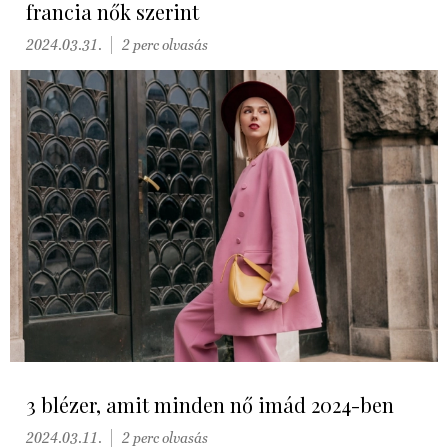
francia nők szerint
2024.03.31.
2 perc olvasás
3 blézer, amit minden nő imád 2024-ben
2024.03.11.
2 perc olvasás