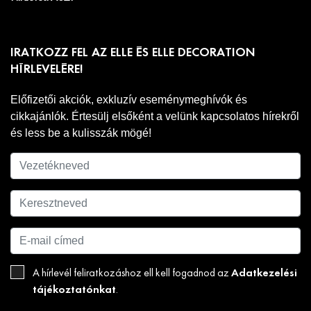
IRATKOZZ FEL AZ ELLE ÉS ELLE DECORATION
HÍRLEVELÉRE!
Előfizetői akciók, exkluzív eseménymeghívók és
cikkajánlók. Értesülj elsőként a velünk kapcsolatos hírekről
és less be a kulisszák mögé!
Adatkezelési
A hírlevél feliratkozáshoz ell kell fogadnod az
tájékoztatónkat
.