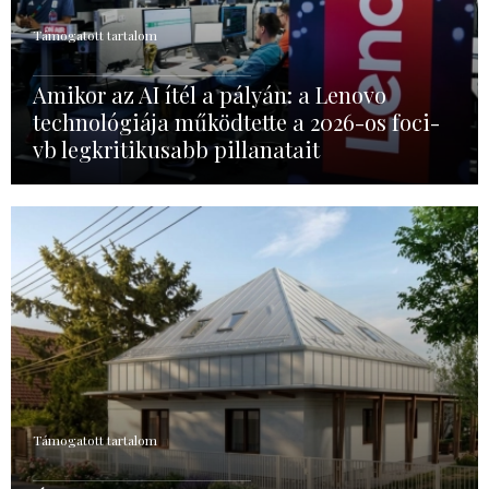
Támogatott tartalom
Amikor az AI ítél a pályán: a Lenovo
technológiája működtette a 2026-os foci-
vb legkritikusabb pillanatait
Támogatott tartalom