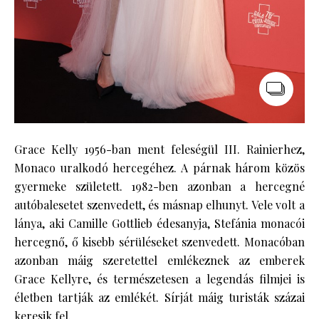
Grace Kelly 1956-ban ment feleségül III. Rainierhez,
Monaco uralkodó hercegéhez. A párnak három közös
gyermeke született. 1982-ben azonban a hercegné
autóbalesetet szenvedett, és másnap elhunyt. Vele volt a
lánya, aki Camille Gottlieb édesanyja, Stefánia monacói
hercegnő, ő kisebb sérüléseket szenvedett. Monacóban
azonban máig szeretettel emlékeznek az emberek
Grace Kellyre, és természetesen a legendás filmjei is
életben tartják az emlékét. Sírját máig turisták százai
keresik fel.