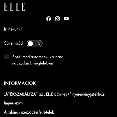
Írj nekünk!
Sötét mód
Sötét mód automatikus állítása
napszaknak megfelelően
INFORMÁCIÓK
JÁTÉKSZABÁLYZAT az „ELLE x Disney+” nyereményjátékhoz
Impresszum
Általános szerződési feltételek