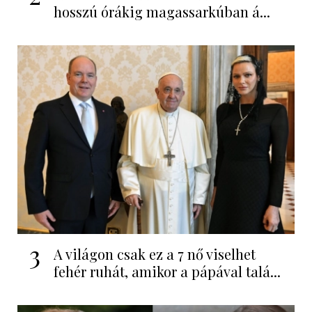
hosszú órákig magassarkúban á...
3
A világon csak ez a 7 nő viselhet
fehér ruhát, amikor a pápával talá...