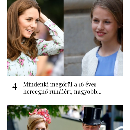
4
Mindenki megőrül a 16 éves
hercegnő ruháiért, nagyobb...