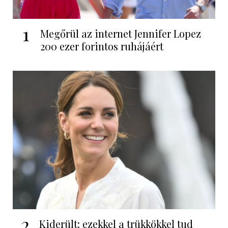
1
Megőrül az internet Jennifer Lopez
200 ezer forintos ruhájáért
2
Kiderült: ezekkel a trükkökkel tud