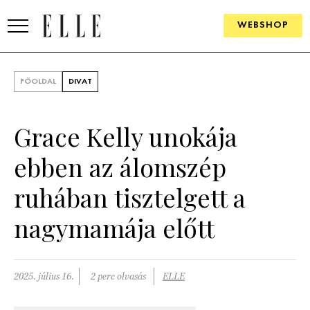
WEBSHOP
DIVAT
FŐOLDAL
DIVAT
ELLE DIGITAL
Grace Kelly unokája
GOURMET AWARDS
ebben az álomszép
SZÉPSÉG
ruhában tisztelgett a
KULTÚRA
nagymamája előtt
PSZICHÉ
ÉLETMÓD
2025. július 16.
2 perc olvasás
ELLE
PÁRKAPCSOLAT