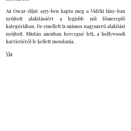
Az Oscar-díjat 1955-ben kapta meg a Vidéki lány-ban
nyújtott alakításáért a legjobb női főszereplő
kategóriában. De emellett is számos nagyszerű alakítást
nyújtott. Miután azonban hercegné lett, a hollywoodi
karrierjéről le kellett mondania.
Via