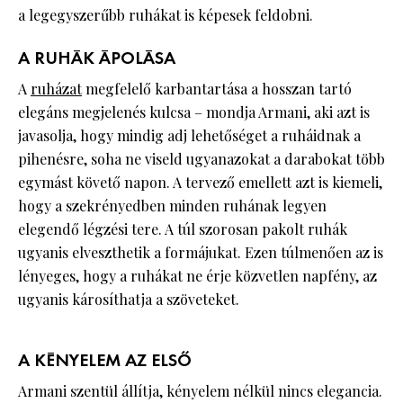
a legegyszerűbb ruhákat is képesek feldobni.
A RUHÁK ÁPOLÁSA
A
ruházat
megfelelő karbantartása a hosszan tartó
elegáns megjelenés kulcsa – mondja Armani, aki azt is
javasolja, hogy mindig adj lehetőséget a ruháidnak a
pihenésre, soha ne viseld ugyanazokat a darabokat több
egymást követő napon. A tervező emellett azt is kiemeli,
hogy a szekrényedben minden ruhának legyen
elegendő légzési tere. A túl szorosan pakolt ruhák
ugyanis elveszthetik a formájukat. Ezen túlmenően az is
lényeges, hogy a ruhákat ne érje közvetlen napfény, az
ugyanis károsíthatja a szöveteket.
A KÉNYELEM AZ ELSŐ
Armani szentül állítja, kényelem nélkül nincs elegancia.