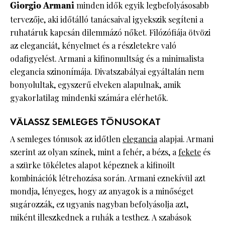
Giorgio Armani
minden idők egyik legbefolyásosabb
tervezője, aki időtálló tanácsaival igyekszik segíteni a
ruhatáruk kapcsán dilemmázó nőket. Filózófiája ötvözi
az eleganciát, kényelmet és a részletekre való
odafigyelést. Armani a kifinomultság és a minimalista
elegancia szinonímája. Divatszabályai egyáltalán nem
bonyolultak, egyszerű elveken alapulnak, amik
gyakorlatilag mindenki számára elérhetők.
VÁLASSZ SEMLEGES TÓNUSOKAT
A semleges tónusok az időtlen
elegancia
alapjai. Armani
szerint az olyan színek, mint a fehér, a bézs, a
fekete
és
a szürke tökéletes alapot képeznek a kifinoilt
kombinációk létrehozása során. Armani eznekívül azt
mondja, lényeges, hogy az anyagok is a minőséget
sugározzák, ez ugyanis nagyban befolyásolja azt,
miként illeszkednek a ruhák a testhez. A szabások