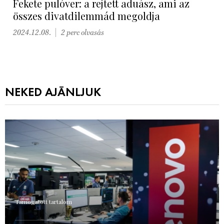
Fekete pulóver: a rejtett aduász, ami az
összes divatdilemmád megoldja
2024.12.08.
2 perc olvasás
NEKED AJÁNLJUK
Támogatott tartalom