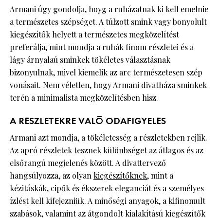
Armani úgy gondolja, hoyg a ruházatnak ki kell emelnie
a természetes szépséget. A túlzott smink vagy bonyolult
kiegészítők helyett a természetes megközelítést
preferálja, mint mondja a ruhák finom részletei és a
lágy árnyalaú sminkek tökéletes választásnak
bizonyulnak, mivel kiemelik az arc természetesen szép
vonásait. Nem véletlen, hogy Armani divatháza sminkek
terén a minimalista megközelítésben hisz.
A RÉSZLETEKRE VALÓ ODAFIGYELÉS
Armani azt mondja, a tökéletesség a részletekben rejlik.
Az apró részletek tesznek különbséget az átlagos és az
elsőrangú megjelenés között. A divattervező
hangsúlyozza, az olyan
kiegészítőknek
, mint a
kézitáskák, cipők és ékszerek eleganciát és a személyes
ízlést kell kifejezniük. A minőségi anyagok, a kifinomult
szabások, valamint az átgondolt kialakítású kiegészítők