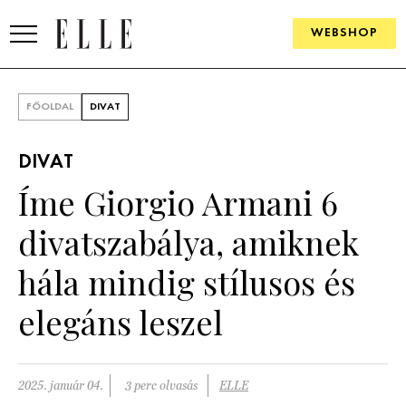
WEBSHOP
DIVAT
FŐOLDAL
DIVAT
ELLE DIGITAL
DIVAT
GOURMET AWARDS
Íme Giorgio Armani 6
SZÉPSÉG
divatszabálya, amiknek
KULTÚRA
hála mindig stílusos és
PSZICHÉ
elegáns leszel
ÉLETMÓD
2025. január 04.
3 perc olvasás
ELLE
PÁRKAPCSOLAT