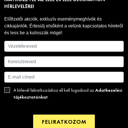
HÍRLEVELÉRE!
Előfizetői akciók, exkluzív eseménymeghívók és
cikkajánlók. Értesülj elsőként a velünk kapcsolatos hírekről
és less be a kulisszák mögé!
Adatkezelési
A hírlevél feliratkozáshoz ell kell fogadnod az
tájékoztatónkat
.
FELIRATKOZOM