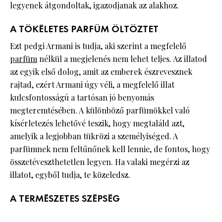
legyenek átgondoltak, igazodjanak az alakhoz.
A TÖKÉLETES PARFÜM ÖLTÖZTET
Ezt pedgi Armani is tudja, aki szerint a megfelelő
parfüm
nélkül a megjelenés nem lehet teljes. Az illatod
az egyik első dolog, amit az emberek észrevesznek
rajtad, ezért Armani úgy véli, a megfelelő illat
kulcsfontosságú a tartósan jó benyomás
megteremtésében. A különböző parfümökkel való
kísérletezés lehetővé teszik, hogy megtaláld azt,
amelyik a legjobban tükrözi a személyiséged. A
parfümnek nem feltűnőnek kell lennie, de fontos, hogy
összetéveszthetetlen legyen. Ha valaki megérzi az
illatot, egyből tudja, te közeledsz.
A TERMÉSZETES SZÉPSÉG