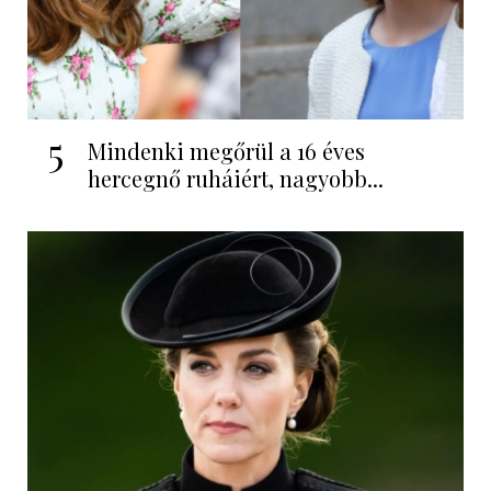
5
Mindenki megőrül a 16 éves
hercegnő ruháiért, nagyobb...