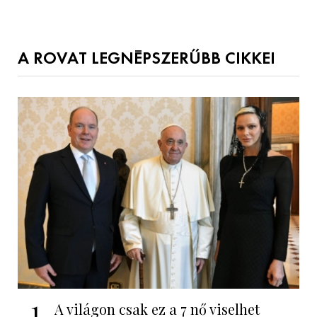
A ROVAT LEGNÉPSZERŰBB CIKKEI
1
A világon csak ez a 7 nő viselhet