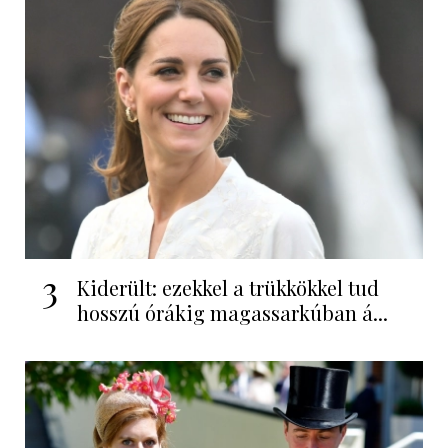
3
Kiderült: ezekkel a trükkökkel tud
hosszú órákig magassarkúban á...