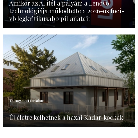
Amikor az AI ítél a pályán: a Lenovo
technológiája működtette a 2026-os foci-
vb legkritikusabb pillanatait
Támogatott tartalom
Új életre kelhetnek a hazai Kádár-kockák