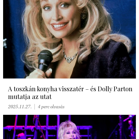
A toszkán konyha visszatér – és Dolly Parton
mutatja az utat
2025.11.27.
4 perc olvasás