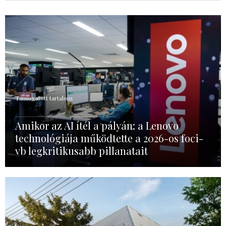
Támogatott tartalom
Amikor az AI ítél a pályán: a Lenovo
technológiája működtette a 2026-os foci-
vb legkritikusabb pillanatait