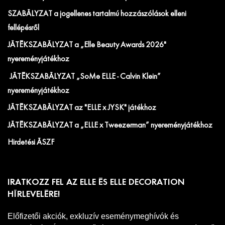
SZABÁLYZAT a jogellenes tartalmú hozzászólások elleni
fellépésről
JÁTÉKSZABÁLYZAT a „Elle Beauty Awards 2026"
nyereményjátékhoz
JÁTÉKSZABÁLYZAT „SoMe ELLE - Calvin Klein”
nyereményjátékhoz
JÁTÉKSZABÁLYZAT az "ELLE x JYSK" játékhoz
JÁTÉKSZABÁLYZAT a „ELLE x Tweezerman” nyereményjátékhoz
Hirdetési ÁSZF
IRATKOZZ FEL AZ ELLE ÉS ELLE DECORATION
HÍRLEVELÉRE!
Előfizetői akciók, exkluzív eseménymeghívók és