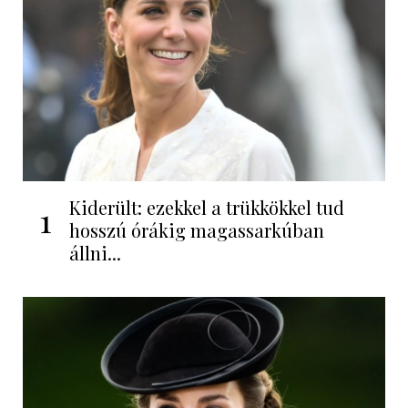
Kiderült: ezekkel a trükkökkel tud
1
hosszú órákig magassarkúban
állni...