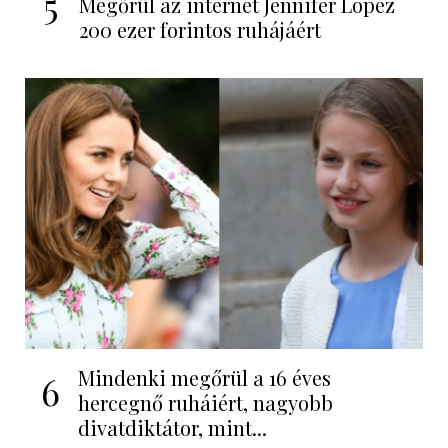
5
Megőrül az internet Jennifer Lopez
200 ezer forintos ruhájáért
Mindenki megőrül a 16 éves
6
hercegnő ruháiért, nagyobb
divatdiktátor, mint...