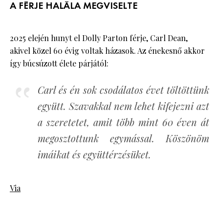
A FÉRJE HALÁLA MEGVISELTE
2025 elején hunyt el Dolly Parton férje, Carl Dean,
akivel közel 60 évig voltak házasok. Az énekesnő akkor
így búcsúzott élete párjától:
Carl és én sok csodálatos évet töltöttünk
együtt. Szavakkal nem lehet kifejezni azt
a szeretetet, amit több mint 60 éven át
megosztottunk egymással. Köszönöm
imáikat és együttérzésüket.
Via