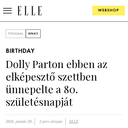
WEBSHOP
DIVAT
FŐOLDAL
DIVAT
ELLE DIGITAL
BIRTHDAY
GOURMET AWARDS
Dolly Parton ebben az
SZÉPSÉG
elképesztő szettben
KULTÚRA
ünnepelte a 80.
PSZICHÉ
születésnapját
ÉLETMÓD
2026. január 20.
2 perc olvasás
ELLE
PÁRKAPCSOLAT