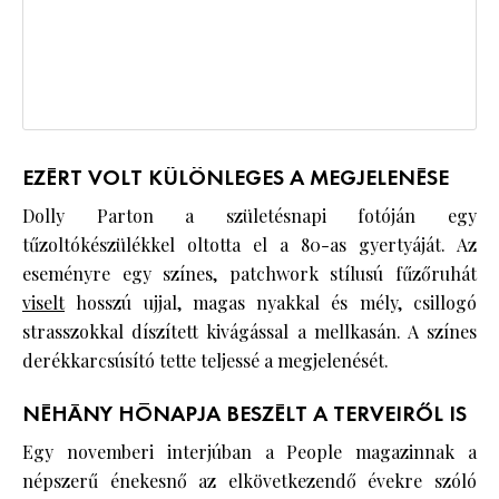
EZÉRT VOLT KÜLÖNLEGES A MEGJELENÉSE
Dolly Parton a születésnapi fotóján egy
tűzoltókészülékkel oltotta el a 80-as gyertyáját. Az
eseményre egy színes, patchwork stílusú fűzőruhát
viselt
hosszú ujjal, magas nyakkal és mély, csillogó
strasszokkal díszített kivágással a mellkasán. A színes
derékkarcsúsító tette teljessé a megjelenését.
NÉHÁNY HÓNAPJA BESZÉLT A TERVEIRŐL IS
Egy novemberi interjúban a People magazinnak a
népszerű énekesnő az elkövetkezendő évekre szóló