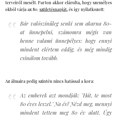
terveiről mesélt. Parton akkor elárulta, hogy személyes
okból várja az 80.
születésnapját
, és így nyilatkozott:
Bár valószínűleg senki sem akarna 80-
at ünnepelni, számomra mégis van
benne valami ünnepélyes: hogy ennyi
mindent elértem eddig, és még mindig
csinálom tovább.
Az álmaira pedig szintén nincs hatással a kora:
Az emberek azt mondják: ’Hát, te most
80 éves leszel.’ Na és? Nézd meg, mennyi
mindent tettem meg 80 év alatt. Úgy