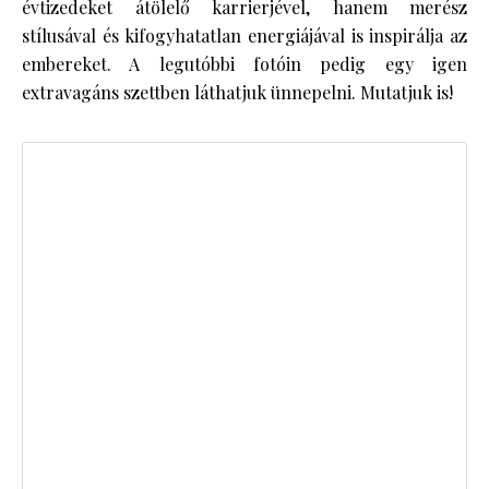
évtizedeket átölelő karrierjével, hanem merész
stílusával és kifogyhatatlan energiájával is inspirálja az
embereket. A legutóbbi fotóin pedig egy igen
extravagáns szettben láthatjuk ünnepelni. Mutatjuk is!