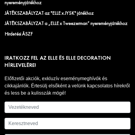
nyereményjátékhoz
JÁTÉKSZABÁLYZAT az "ELLE x JYSK" játékhoz
JÁTÉKSZABÁLYZAT a „ELLE x Tweezerman” nyereményjátékhoz
Hirdetési ÁSZF
IRATKOZZ FEL AZ ELLE ÉS ELLE DECORATION
HÍRLEVELÉRE!
Előfizetői akciók, exkluzív eseménymeghívók és
cikkajánlók. Értesülj elsőként a velünk kapcsolatos hírekről
és less be a kulisszák mögé!