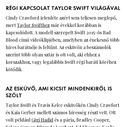
RÉGI KAPCSOLAT TAYLOR SWIFT VILÁGÁVAL
Cindy Crawford jelenléte azért sem teljesen meglepő,
mert
Taylor Swifthez
már évekkel korábban is
kapcsolódott. A modell szerepelt Swift 2015-ös Bad
Blood című videóklipjében, amelyben az énekesnő több
híres barátnője is feltűnt. Az esküvőn a beszámolók
szerint több olyan sztár is ott volt, aki ehhez a
korszakhoz, vagy legalábbis Swift régi baráti köréhez
kötődik.
AZ ESKÜVŐ, AMI KICSIT MINDENKIRŐL IS
SZÓLT
Taylor Swift és Travis Kelce esküvőkén Cindy Crawfort
és Kaia Gerber mellett számos híresség részt vett. Ott
volt például
Gigi Hadid
és a párja, Bradley Cooper,