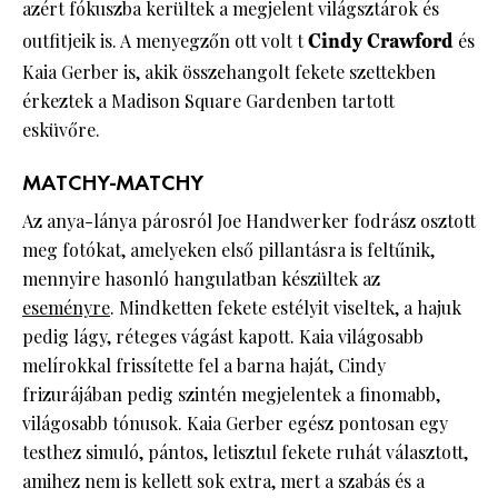
azért fókuszba kerültek a megjelent világsztárok és
outfitjeik is. A menyegzőn ott volt t
Cindy Crawford
és
Kaia Gerber is, akik összehangolt fekete szettekben
érkeztek a Madison Square Gardenben tartott
esküvőre.
MATCHY-MATCHY
Az anya-lánya párosról Joe Handwerker fodrász osztott
meg fotókat, amelyeken első pillantásra is feltűnik,
mennyire hasonló hangulatban készültek az
eseményre
. Mindketten fekete estélyit viseltek, a hajuk
pedig lágy, réteges vágást kapott. Kaia világosabb
melírokkal frissítette fel a barna haját, Cindy
frizurájában pedig szintén megjelentek a finomabb,
világosabb tónusok. Kaia Gerber egész pontosan egy
testhez simuló, pántos, letisztul fekete ruhát választott,
amihez nem is kellett sok extra, mert a szabás és a