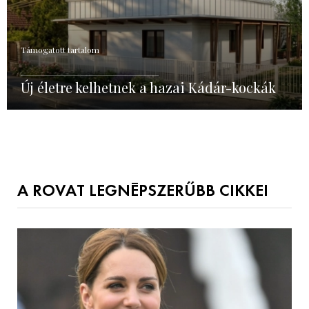
Támogatott tartalom
Új életre kelhetnek a hazai Kádár-kockák
A ROVAT LEGNÉPSZERŰBB CIKKEI