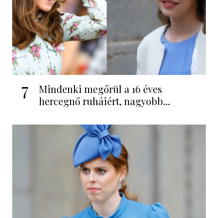
7
Mindenki megőrül a 16 éves
hercegnő ruháiért, nagyobb...