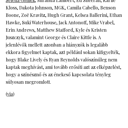
Selena Gomez
, Miranda Lambert, Ed Sheeran, Karlie
Kloss, Dakota Johnson, MGK, Camila Cabello, Benson
Boone, Zoë Kravitz, Hugh Grant, Kelsea Ballerini, Ethan
Hawke, Suki Waterhouse, Jack Antonoff, Mike Vrabel,
Erin Andrews, Matthew Stafford, Kyle és Kristen
Juszczyk, valamint George és Claire Kittle is. A
jelenlévők mellett azonban a hiányzók is legalább
ekkora figyelmet kaptak, azt például sokan kifigyelték,
hogy Blake Lively és Ryan Reynolds valószínűleg nem
kaptak meghívást, ami tovább erősíti azt az elképzelést,
hogy a színésznő és az énekeső kapcsolata tényleg
súlyosan megromlott.
(
via
)