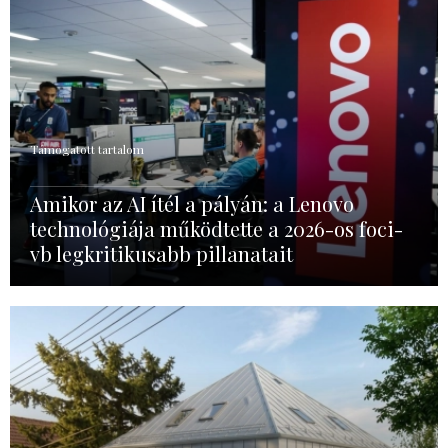
Támogatott tartalom
Amikor az AI ítél a pályán: a Lenovo
technológiája működtette a 2026-os foci-
vb legkritikusabb pillanatait