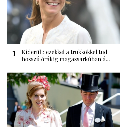
1
Kiderült: ezekkel a trükkökkel tud
hosszú órákig magassarkúban á...