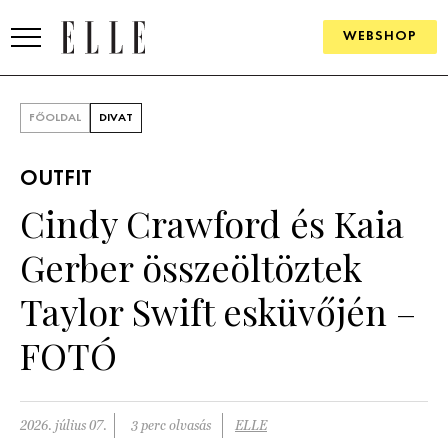
WEBSHOP
DIVAT
FŐOLDAL
DIVAT
ELLE DIGITAL
OUTFIT
GOURMET AWARDS
Cindy Crawford és Kaia
SZÉPSÉG
Gerber összeöltöztek
KULTÚRA
Taylor Swift esküvőjén –
PSZICHÉ
FOTÓ
ÉLETMÓD
2026. július 07.
3 perc olvasás
ELLE
PÁRKAPCSOLAT