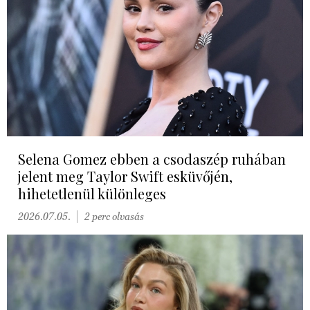
Selena Gomez ebben a csodaszép ruhában
jelent meg Taylor Swift esküvőjén,
hihetetlenül különleges
2026.07.05.
2 perc olvasás