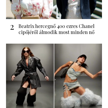
2
Beatrix hercegnő 400 ezres Chanel
cipőjéről álmodik most minden nő