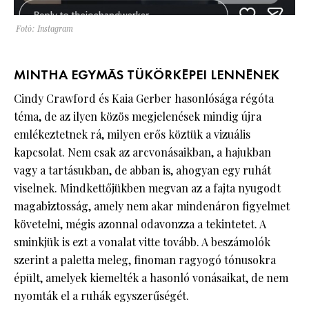
Fotó: Instagram
MINTHA EGYMÁS TÜKÖRKÉPEI LENNÉNEK
Cindy Crawford és Kaia Gerber hasonlósága régóta
téma, de az ilyen közös megjelenések mindig újra
emlékeztetnek rá, milyen erős köztük a vizuális
kapcsolat. Nem csak az arcvonásaikban, a hajukban
vagy a tartásukban, de abban is, ahogyan egy ruhát
viselnek. Mindkettőjükben megvan az a fajta nyugodt
magabiztosság, amely nem akar mindenáron figyelmet
követelni, mégis azonnal odavonzza a tekintetet. A
sminkjük is ezt a vonalat vitte tovább. A beszámolók
szerint a paletta meleg, finoman ragyogó tónusokra
épült, amelyek kiemelték a hasonló vonásaikat, de nem
nyomták el a ruhák egyszerűségét.