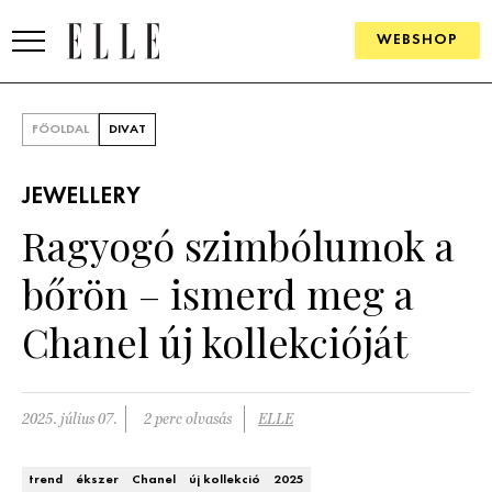
WEBSHOP
DIVAT
FŐOLDAL
DIVAT
ELLE DIGITAL
JEWELLERY
GOURMET AWARDS
Ragyogó szimbólumok a
SZÉPSÉG
bőrön – ismerd meg a
KULTÚRA
Chanel új kollekcióját
PSZICHÉ
2025. július 07.
2 perc olvasás
ELLE
ÉLETMÓD
PÁRKAPCSOLAT
trend
ékszer
Chanel
új kollekció
2025