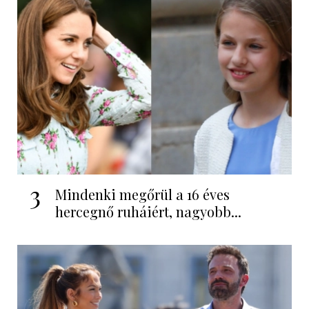
3
Mindenki megőrül a 16 éves
hercegnő ruháiért, nagyobb...