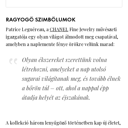
RAGYOGÓ SZIMBÓLUMOK
Patrice Leguéreau, a
CHANEL
Fine Jewelry művészeti
igazgatója egy olyan világot álmodott meg csapatával,
amelyben a naplemente fénye örökre velünk marad:
Olyan ékszereket szerettünk volna
létrehozni, amelyeket a nap utolsó
sugarai világítanak meg, és tovább élnek
a bőrön túl – ott, ahol a nappal épp
átadja helyét az éjszakának.
A kollekció három lenyűgöző történetben kap új életet,