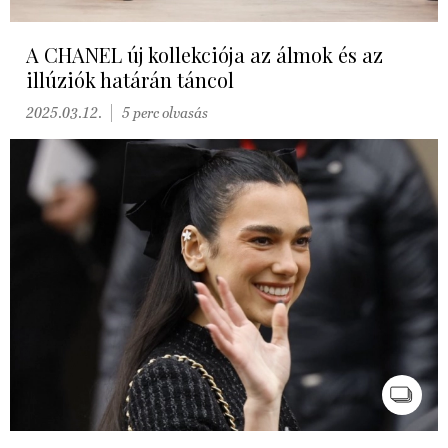
A CHANEL új kollekciója az álmok és az
illúziók határán táncol
2025.03.12.
5 perc olvasás