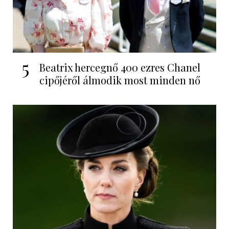
5
Beatrix hercegnő 400 ezres Chanel
cipőjéről álmodik most minden nő