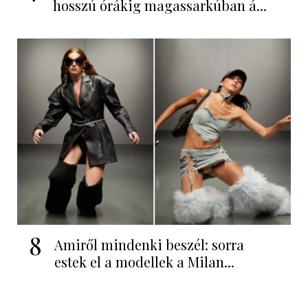
hosszú órákig magassarkúban á...
8
Amiről mindenki beszél: sorra
estek el a modellek a Milan...