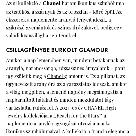
Az új kollekció a
Chanel
három ikonikus szimbóluma –
az üstökös, a szárnyak és az oroszlán – köré épül. Az
ékszerek a naplemente aranyló fényeit idézik, a
szikrázó gyémántok és színes drágakövek pedig egy
valódi luxusvilágba repítenek el.
CSILLAGFÉNYBE BURKOLT GLAMOUR
Amikor a nap lemenőben van, mindent betakarnak az
aranyló, narancssárga, rózsaszínes árnyalatok – pont
így születik meg a
Chanel
glamour is. Ez a pillanat, az
úgynevezett arany óra az a varázslatos időszak, amikor
a világ megpihen, a lemenő napfény megsimogatja a
napbarnított hátakat és minden mozdulatot lágy
varázslattal ruház fel. A 2025-ös év CHANEL High
Jewelry kollekciója, a „Reach for the Stars” a
naplemente aranyló ragyogását ötvözi a márka
ikonikus szimbólumaival. A kollekció a francia elegancia