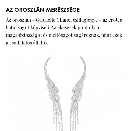
AZ OROSZLÁN MERÉSZSÉGE
Az oroszlán – Gabrielle Chanel csillagjegye – az erőt, a
bátorságot képviseli. Az ékszerek pont olyan
magabiztosságot és méltóságot sugároznak, mint ezek
a csodálatos állatok.