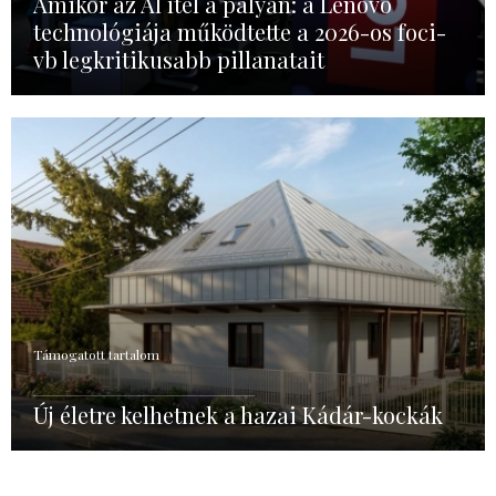
Amikor az AI ítél a pályán: a Lenovo
technológiája működtette a 2026-os foci-
vb legkritikusabb pillanatait
Támogatott tartalom
Új életre kelhetnek a hazai Kádár-kockák