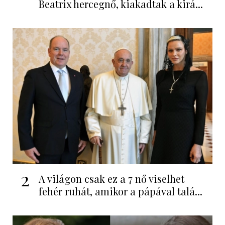
Beatrix hercegnő, kiakadtak a kirá...
2
A világon csak ez a 7 nő viselhet
fehér ruhát, amikor a pápával talá...