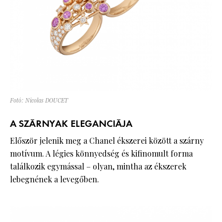
Fotó: Nicolas DOUCET
A SZÁRNYAK ELEGANCIÁJA
Először jelenik meg a Chanel ékszerei között a szárny
motívum. A légies könnyedség és kifinomult forma
találkozik egymással – olyan, mintha az ékszerek
lebegnének a levegőben.