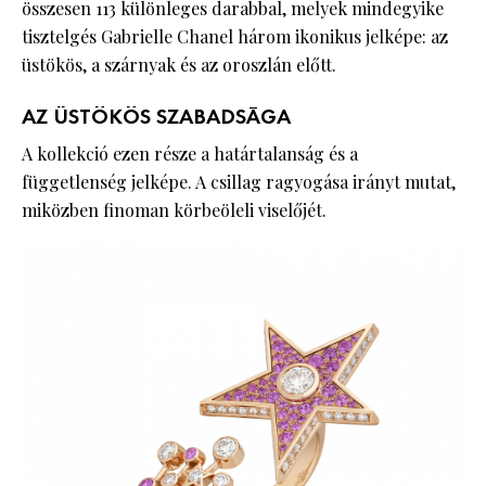
összesen 113 különleges darabbal, melyek mindegyike
tisztelgés Gabrielle Chanel három ikonikus jelképe: az
üstökös, a szárnyak és az oroszlán előtt.
AZ ÜSTÖKÖS SZABADSÁGA
A kollekció ezen része a határtalanság és a
függetlenség jelképe. A csillag ragyogása irányt mutat,
miközben finoman körbeöleli viselőjét.