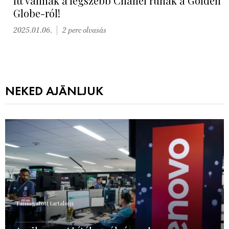
Itt vannak a legszebb Chanel ruhák a Golden
Globe-ról!
2025.01.06.
2 perc olvasás
NEKED AJÁNLJUK
Támogatott tartalom