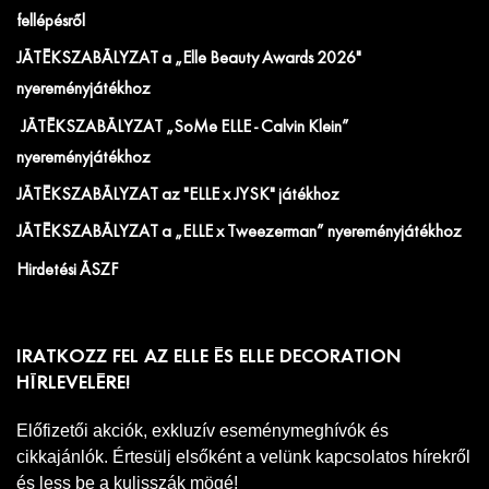
fellépésről
JÁTÉKSZABÁLYZAT a „Elle Beauty Awards 2026"
nyereményjátékhoz
JÁTÉKSZABÁLYZAT „SoMe ELLE - Calvin Klein”
nyereményjátékhoz
JÁTÉKSZABÁLYZAT az "ELLE x JYSK" játékhoz
JÁTÉKSZABÁLYZAT a „ELLE x Tweezerman” nyereményjátékhoz
Hirdetési ÁSZF
IRATKOZZ FEL AZ ELLE ÉS ELLE DECORATION
HÍRLEVELÉRE!
Előfizetői akciók, exkluzív eseménymeghívók és
cikkajánlók. Értesülj elsőként a velünk kapcsolatos hírekről
és less be a kulisszák mögé!