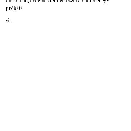
darabokat
, érdemes tenned ezzel a modellel egy
próbát!
via