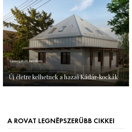
Támogatott tartalom
Új életre kelhetnek a hazai Kádár-kockák
A ROVAT LEGNÉPSZERŰBB CIKKEI