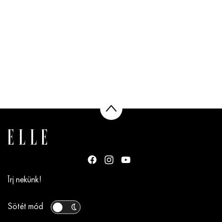
Írj nekünk!
Sötét mód