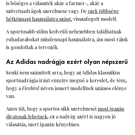
is bőséges a választék akár a farmer-, akár a
szövetnadrágok szerelmese vagy. De
ezek többsége
hétköznapi használatra szánt
, visszafogott modell.
A sportosabb stílus kedvelői nehezebben találhatnak
ruhadarabokat mindennapi használatra, ám most rájuk
is gondoltak a tervezők.
Az Adidas nadrágja ezért olyan népszerű
Senki nem számított arra, hogy az Adidas klasszikus
sportnadrágja iránt ennyire megnő a kereslet, de tény,
hogy a
Firebird
néven ismert modellnek számos előnye
van.
Azon túl, hogy a sportos sikk szerelmesei
most igazán
divatosak lehetnek
, ez a nadrág azért is nagyon jó
választás, mert igazán kényelmes.