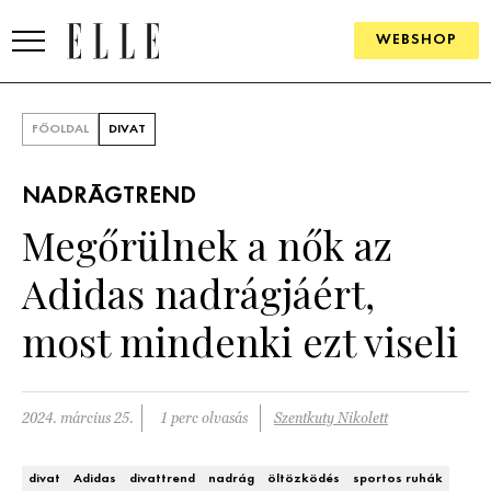
WEBSHOP
DIVAT
FŐOLDAL
DIVAT
ELLE DIGITAL
NADRÁGTREND
GOURMET AWARDS
Megőrülnek a nők az
SZÉPSÉG
Adidas nadrágjáért,
KULTÚRA
most mindenki ezt viseli
PSZICHÉ
2024. március 25.
1 perc olvasás
Szentkuty Nikolett
ÉLETMÓD
PÁRKAPCSOLAT
divat
Adidas
divattrend
nadrág
öltözködés
sportos ruhák