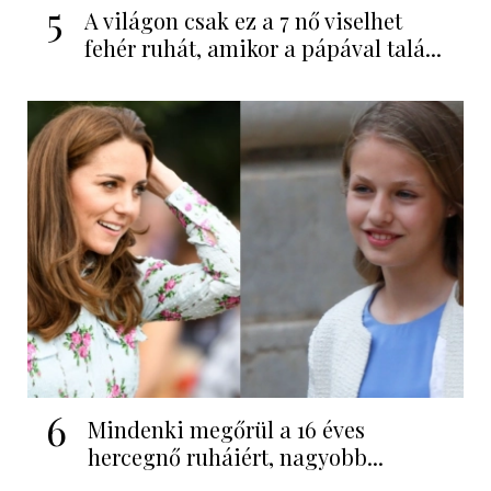
5
A világon csak ez a 7 nő viselhet
fehér ruhát, amikor a pápával talá...
6
Mindenki megőrül a 16 éves
hercegnő ruháiért, nagyobb...