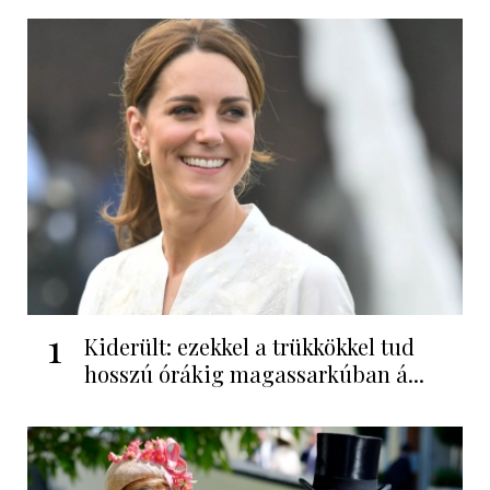
1
Kiderült: ezekkel a trükkökkel tud
hosszú órákig magassarkúban á...