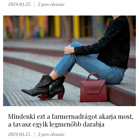
2024.03.25.
2 perc olvasás
Mindenki ezt a farmernadrágot akarja most,
a tavasz egyik legmenőbb darabja
2024.03.21.
2 perc olvasás