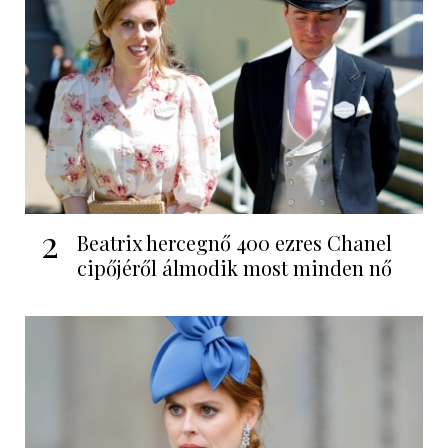
2
Beatrix hercegnő 400 ezres Chanel
cipőjéről álmodik most minden nő