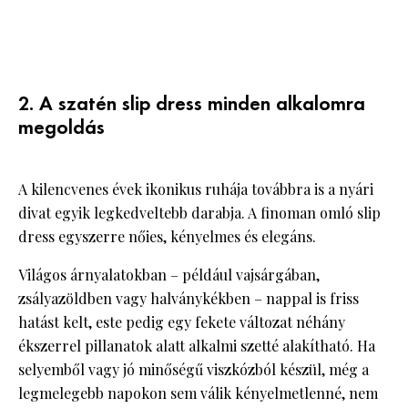
2. A szatén slip dress minden alkalomra
megoldás
A kilencvenes évek ikonikus ruhája továbbra is a nyári
divat egyik legkedveltebb darabja. A finoman omló slip
dress egyszerre nőies, kényelmes és elegáns.
Világos árnyalatokban – például vajsárgában,
zsályazöldben vagy halványkékben – nappal is friss
hatást kelt, este pedig egy fekete változat néhány
ékszerrel pillanatok alatt alkalmi szetté alakítható. Ha
selyemből vagy jó minőségű viszkózból készül, még a
legmelegebb napokon sem válik kényelmetlenné, nem