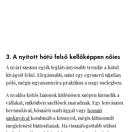
3. A nyitott hátú felső kellőképpen nőies
A nyári szezon egyik leglátványosabb trendje a hátul
kivágott felső. Elegánsabb, mint egy egyszerű ujjatlan
póló, mégis ugyanannyira praktikus a nagy melegben.
A nyakba kötős fazonok különösen szépen kiemelik a
vállakat, miközben szellősek maradnak. Egy lenvászon
bermudával, bőszárú nadrággal vagy
hosszú
szoknyával
kombinálva könnyed, mégis kifinomult
megjelenést biztosítanak. Ha visszafogottabb stílust