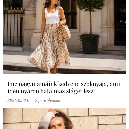
Íme nagymamáink kedvenc szoknyája, ami
idén nyáron hatalmas sláger lesz
2026.05.24.
2 perc olvasás