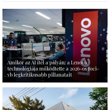
Támogatott tartalom
Amikor az AI ítél a pályán: a Lenovo
technológiája működtette a 2026-os foci-
vb legkritikusabb pillanatait