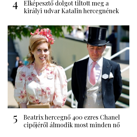
4
Elképesztő dolgot tiltott meg a
királyi udvar Katalin hercegnének
5
Beatrix hercegnő 400 ezres Chanel
cipőjéről álmodik most minden nő