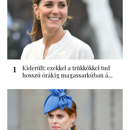
1
Kiderült: ezekkel a trükkökkel tud
hosszú órákig magassarkúban á...