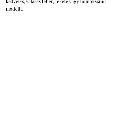
kedvelsz, válassz fehér, fekete vagy homokszínű
modellt.