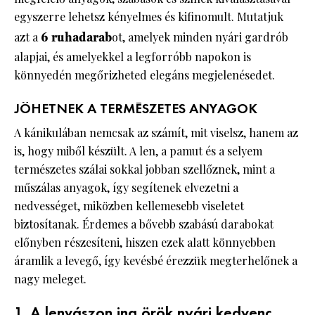
egyszerre lehetsz kényelmes és kifinomult. Mutatjuk
azt a
6 ruhadarab
ot, amelyek minden nyári gardrób
alapjai, és amelyekkel a legforróbb napokon is
könnyedén megőrizheted elegáns megjelenésedet.
JÖHETNEK A TERMÉSZETES ANYAGOK
A kánikulában nemcsak az számít, mit viselsz, hanem az
is, hogy miből készült. A len, a pamut és a selyem
természetes szálai sokkal jobban szellőznek, mint a
műszálas anyagok, így segítenek elvezetni a
nedvességet, miközben kellemesebb viseletet
biztosítanak. Érdemes a bővebb szabású darabokat
előnyben részesíteni, hiszen ezek alatt könnyebben
áramlik a levegő, így kevésbé érezzük megterhelőnek a
nagy meleget.
1. A lenvászon ing örök nyári kedvenc