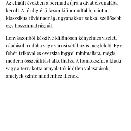
Az elmúlt években a
bermuda
újra a divat élvonalába
került. A térdig érő fazon kifinomultabb, mint a
klasszikus rövidnadrág, ugyanakkor sokkal szellősebb
egy hosszúnadrágnál.
Lenvászonból készítve különösen kényelmes viselet,
ráadásul irodába vagy városi sétához is megfelelő. Egy
fehér trikóval és oversize inggel minimalista, mégis
modern összeállítást alkothatsz. A homokszín, a khaki
vagy a terrakotta árnyalatok időtlen választások,
amelyek szinte mindenhez illenek.