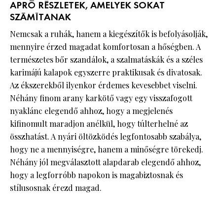
APRÓ RÉSZLETEK, AMELYEK SOKAT
SZÁMÍTANAK
Nemcsak a ruhák, hanem a kiegészítők is befolyásolják,
mennyire érzed magadat komfortosan a hőségben. A
természetes bőr szandálok, a szalmatáskák és a széles
karimájú kalapok egyszerre praktikusak és divatosak.
Az ékszerekből ilyenkor érdemes kevesebbet viselni.
Néhány finom arany karkötő vagy egy visszafogott
nyaklánc elegendő ahhoz, hogy a megjelenés
kifinomult maradjon anélkül, hogy túlterhelné az
összhatást. A nyári öltözködés legfontosabb szabálya,
hogy ne a mennyiségre, hanem a minőségre törekedj.
Néhány jól megválasztott alapdarab elegendő ahhoz,
hogy a legforróbb napokon is magabiztosnak és
stílusosnak érezd magad.