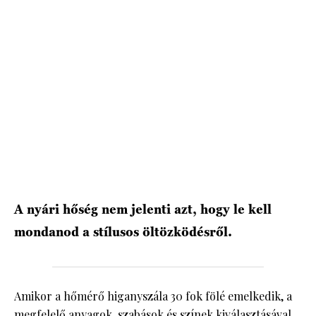
HÍRLEVÉL
A nyári hőség nem jelenti azt, hogy le kell
mondanod a stílusos öltözködésről.
Amikor a hőmérő higanyszála 30 fok fölé emelkedik, a
megfelelő anyagok, szabások és színek kiválasztásával