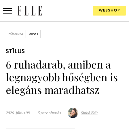
WEBSHOP
DIVAT
FŐOLDAL
DIVAT
ELLE DIGITAL
STÍLUS
GOURMET AWARDS
6 ruhadarab, amiben a
SZÉPSÉG
legnagyobb hőségben is
KULTÚRA
elegáns maradhatsz
PSZICHÉ
ÉLETMÓD
2026. július 08.
5 perc olvasás
Sinkó Edit
PÁRKAPCSOLAT