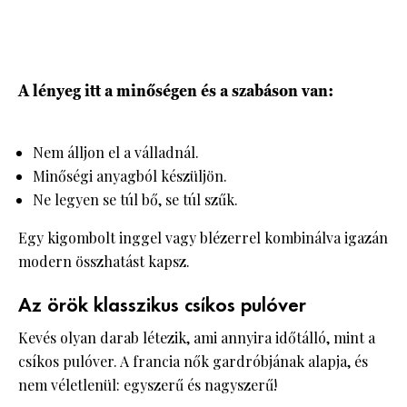
A lényeg itt a minőségen és a szabáson van:
Nem álljon el a válladnál.
Minőségi anyagból készüljön.
Ne legyen se túl bő, se túl szűk.
Egy kigombolt inggel vagy blézerrel kombinálva igazán
modern összhatást kapsz.
Az örök klasszikus csíkos pulóver
Kevés olyan darab létezik, ami annyira időtálló, mint a
csíkos pulóver. A francia nők gardróbjának alapja, és
nem véletlenül: egyszerű és nagyszerű!