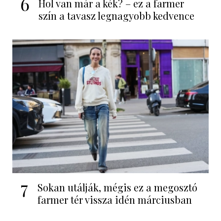
6
Hol van már a kék? – ez a farmer
szín a tavasz legnagyobb kedvence
7
Sokan utálják, mégis ez a megosztó
farmer tér vissza idén márciusban