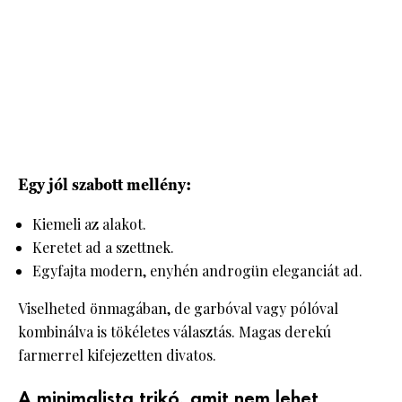
Egy jól szabott mellény:
Kiemeli az alakot.
Keretet ad a szettnek.
Egyfajta modern, enyhén androgün eleganciát ad.
Viselheted önmagában, de garbóval vagy pólóval
kombinálva is tökéletes választás. Magas derekú
farmerrel kifejezetten divatos.
A minimalista trikó, amit nem lehet