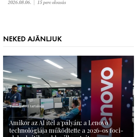
2026.08.06.
15 perc olvasás
NEKED AJÁNLJUK
Támogatott tartalom
Amikor az AI ítél a pályán: a Lenovo
technológiája működtette a 2026-os foci-