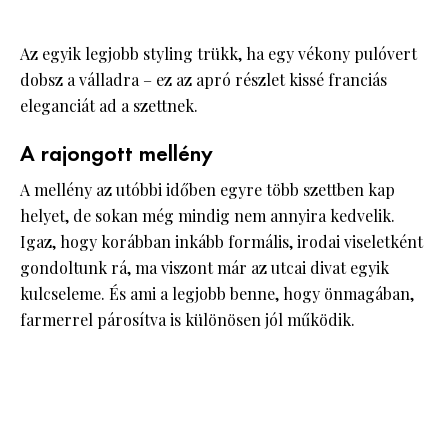
Az egyik legjobb styling trükk, ha egy vékony pulóvert
dobsz a válladra – ez az apró részlet kissé franciás
eleganciát ad a szettnek.
A rajongott mellény
A mellény az utóbbi időben egyre több szettben kap
helyet, de sokan még mindig nem annyira kedvelik.
Igaz, hogy korábban inkább formális, irodai viseletként
gondoltunk rá, ma viszont már az utcai divat egyik
kulcseleme. És ami a legjobb benne, hogy önmagában,
farmerrel párosítva is különösen jól működik.