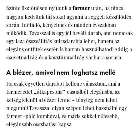
Szinte ösztönösen nyúlunk a
farmer
után, ha nincs
nagyon kedvünk túl sokat agyalni a reggeli készülődés
során. Időtálló, kényelmes és minden évszakban
működik. Tavasszal is egy jól bevált darab, ami nemcsak
egy laza összeállítás kulcsdarabja lehet, hanem az
elegáns outfitek esetén is bátran használhatod! Addig a
szövetnadrág és a kosztümnadrág várhat a sorára.
A blézer, amivel nem foghatsz mellé
Ha csak egyetlen darabot kellene választani, ami a
farmeredet „átkapcsolja” casualból elegánsba, az
kétségtelenül a blézer lenne – tényleg nem lehet
megunni! Tavasszal olyan szépen lehet használni egy
farmer–póló kombóval, és máris sokkal nőiesebb,
elegánsabb összhatást kapsz.