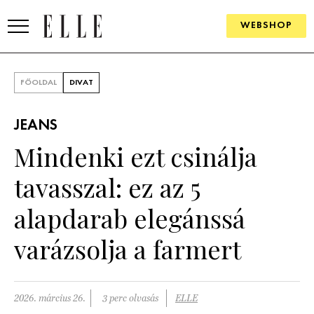
WEBSHOP
DIVAT
FŐOLDAL
DIVAT
ELLE DIGITAL
JEANS
GOURMET AWARDS
Mindenki ezt csinálja
SZÉPSÉG
tavasszal: ez az 5
KULTÚRA
alapdarab elegánssá
PSZICHÉ
varázsolja a farmert
ÉLETMÓD
2026. március 26.
3 perc olvasás
ELLE
PÁRKAPCSOLAT