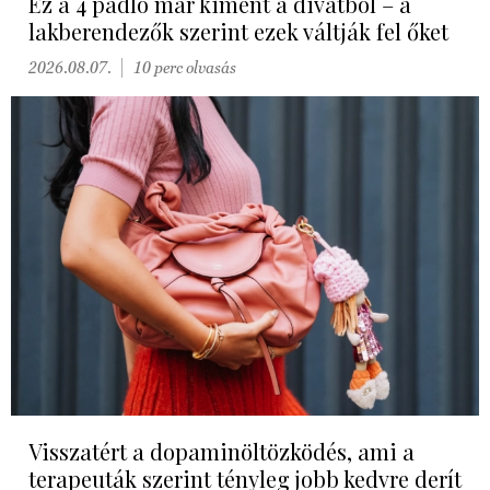
Ez a 4 padló már kiment a divatból – a
lakberendezők szerint ezek váltják fel őket
2026.08.07.
10 perc olvasás
Visszatért a dopaminöltözködés, ami a
terapeuták szerint tényleg jobb kedvre derít