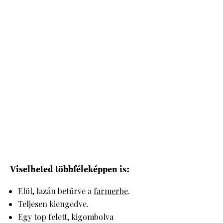
Viselheted többféleképpen is:
Elöl, lazán betűrve a
farmerbe
.
Teljesen kiengedve.
Egy top felett, kigombolva