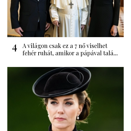
4
A világon csak ez a 7 nő viselhet
fehér ruhát, amikor a pápával talá...