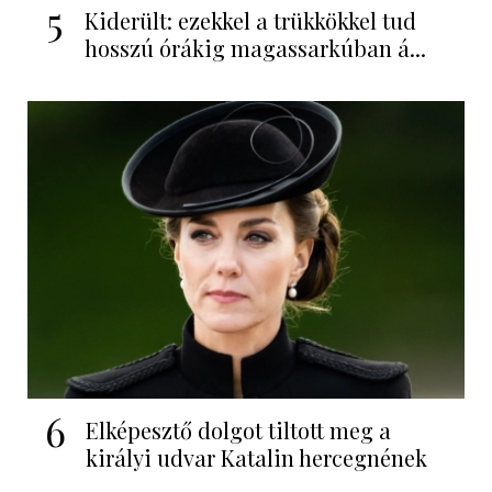
5
Kiderült: ezekkel a trükkökkel tud
hosszú órákig magassarkúban á...
6
Elképesztő dolgot tiltott meg a
királyi udvar Katalin hercegnének