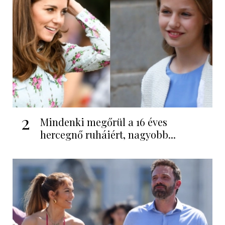
2
Mindenki megőrül a 16 éves
hercegnő ruháiért, nagyobb...