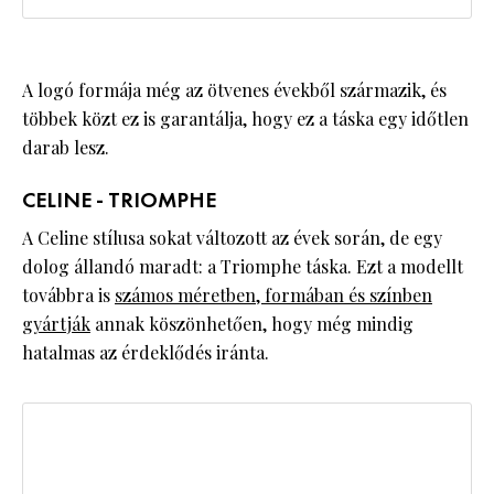
A logó formája még az ötvenes évekből származik, és
többek közt ez is garantálja, hogy ez a táska egy időtlen
darab lesz.
CELINE - TRIOMPHE
A Celine stílusa sokat változott az évek során, de egy
dolog állandó maradt: a Triomphe táska. Ezt a modellt
továbbra is
számos méretben, formában és színben
gyártják
annak köszönhetően, hogy még mindig
hatalmas az érdeklődés iránta.