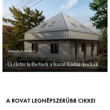
Támogatott tartalom
Új életre kelhetnek a hazai Kádár-kockák
A ROVAT LEGNÉPSZERŰBB CIKKEI