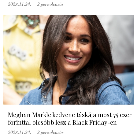
2023.11.24.
2 perc olvasás
Meghan Markle kedvenc táskája most 75 ezer
forinttal olcsóbb lesz a Black Friday-en
2023.11.24.
2 perc olvasás