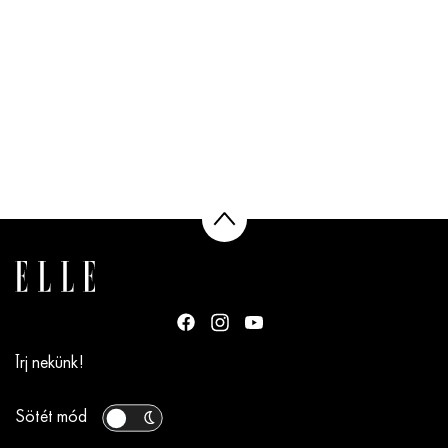
Írj nekünk!
Sötét mód