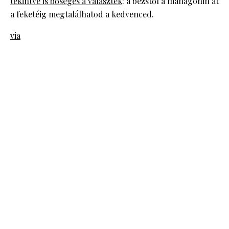
tekintve is bőséges a választék
: a bézstől a mahagónin át
a feketéig megtalálhatod a kedvenced.
via