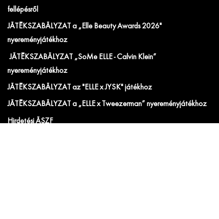
fellépésről
JÁTÉKSZABÁLYZAT a „Elle Beauty Awards 2026"
nyereményjátékhoz
JÁTÉKSZABÁLYZAT „SoMe ELLE - Calvin Klein”
nyereményjátékhoz
JÁTÉKSZABÁLYZAT az "ELLE x JYSK" játékhoz
JÁTÉKSZABÁLYZAT a „ELLE x Tweezerman” nyereményjátékhoz
Hirdetési ÁSZF
IRATKOZZ FEL AZ ELLE ÉS ELLE DECORATION
HÍRLEVELÉRE!
Előfizetői akciók, exkluzív eseménymeghívók és
cikkajánlók. Értesülj elsőként a velünk kapcsolatos hírekről
és less be a kulisszák mögé!