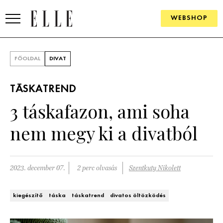
WEBSHOP
DIVAT
FŐOLDAL
DIVAT
ELLE DIGITAL
TÁSKATREND
GOURMET AWARDS
3 táskafazon, ami soha
SZÉPSÉG
nem megy ki a divatból
KULTÚRA
PSZICHÉ
2023. december 07.
2 perc olvasás
Szentkuty Nikolett
ÉLETMÓD
kiegészítő
táska
táskatrend
divatos öltözködés
PÁRKAPCSOLAT