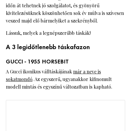
időn át tehetnek jó szolgálatot, és gyönyörű
kivitelezésüknek köszönhetően sok év múlva is szívesen
veszed majd elő bármelyiket a szekrényből.
Lássuk, melyek a legnépszerűbb táskák!
A 3 legidőtlenebb táskafazon
GUCCI - 1955 HORSEBIT
A Gucci ikonikus válltáskájának
már a neve is
sokatmondó
. Az egyszerű, ugyanakkor kifinomult
modell mintás és egyszínű változatban is kapható.