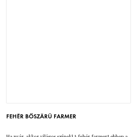
FEHÉR BŐSZÁRÚ FARMER
Ha nyár, akkor világos színek! A
fehér farmert
ebben a