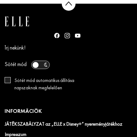
Írj nekünk!
Sötét mód
Sötét mód automatikus állítása
napszaknak megfelelően
INFORMÁCIÓK
JÁTÉKSZABÁLYZAT az „ELLE x Disney+” nyereményjátékhoz
Impresszum