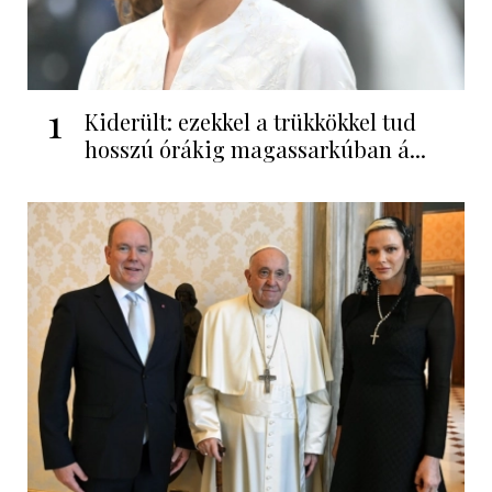
1
Kiderült: ezekkel a trükkökkel tud
hosszú órákig magassarkúban á...