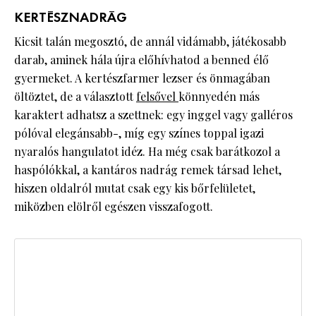
KERTÉSZNADRÁG
Kicsit talán megosztó, de annál vidámabb, játékosabb
darab, aminek hála újra előhívhatod a benned élő
gyermeket. A kertészfarmer lezser és önmagában
öltöztet, de a választott
felsővel
könnyedén más
karaktert adhatsz a szettnek: egy inggel vagy galléros
pólóval elegánsabb-, míg egy színes toppal igazi
nyaralós hangulatot idéz. Ha még csak barátkozol a
haspólókkal, a kantáros nadrág remek társad lehet,
hiszen oldalról mutat csak egy kis bőrfelületet,
miközben elölről egészen visszafogott.