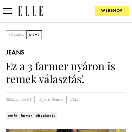
WEBSHOP
DIVAT
FŐOLDAL
DIVAT
ELLE DIGITAL
JEANS
GOURMET AWARDS
Ez a 3 farmer nyáron is
SZÉPSÉG
remek választás!
KULTÚRA
PSZICHÉ
2025. június 01.
2 perc olvasás
ELLE
ÉLETMÓD
outfit
farmer
öltözködés
PÁRKAPCSOLAT