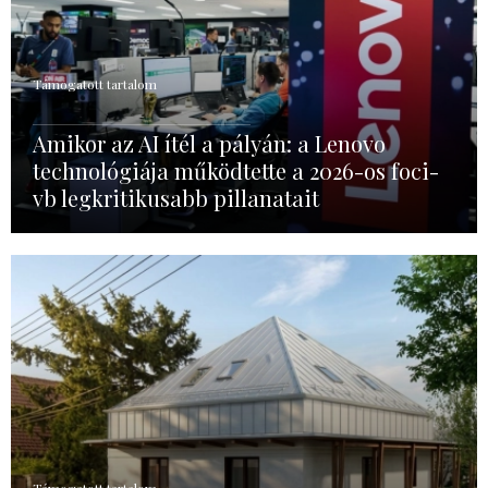
Támogatott tartalom
Amikor az AI ítél a pályán: a Lenovo
technológiája működtette a 2026-os foci-
vb legkritikusabb pillanatait
Támogatott tartalom