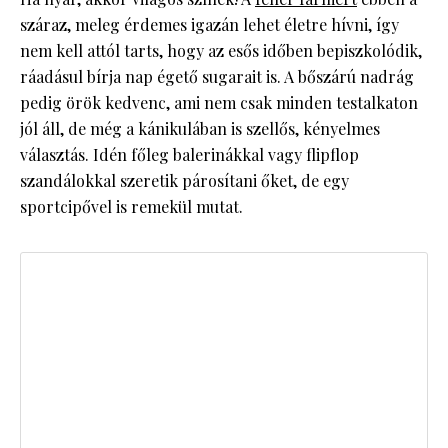
száraz, meleg érdemes igazán lehet életre hívni, így
nem kell attól tarts, hogy az esős időben bepiszkolódik,
ráadásul bírja nap égető sugarait is. A bőszárú nadrág
pedig örök kedvenc, ami nem csak minden testalkaton
jól áll, de még a kánikulában is szellős, kényelmes
választás. Idén főleg balerinákkal vagy flipflop
szandálokkal szeretik párosítani őket, de egy
sportcipővel is remekül mutat.