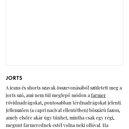
JORTS
A jeans és shorts szavak összevonásából született meg a
jorts szó, ami nem túl meglepő módon a
farmer
rövidnadrágokat, pontosabban térdnadrágokat jelenti.
Jellemzően (a capri nacival ellentétben) bőszárú fazon,
amely elsőre akár úgy tűnhet, mintha csak egy régi,
megunt farmerednek estél volna neki ollóval. Ha