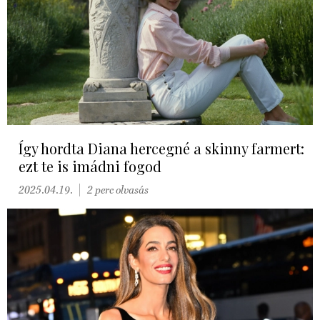
Így hordta Diana hercegné a skinny farmert:
ezt te is imádni fogod
2025.04.19.
2 perc olvasás