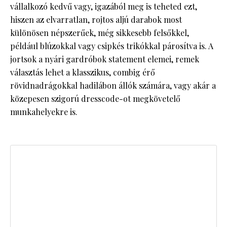
vállalkozó kedvű vagy, igazából meg is teheted ezt,
hiszen az elvarratlan, rojtos aljú darabok most
különösen népszerűek, még sikkesebb felsőkkel,
például blúzokkal vagy csipkés trikókkal párosítva is. A
jortsok a nyári gardróbok statement elemei, remek
választás lehet a klasszikus, combig érő
rövidnadrágokkal hadilábon állók számára, vagy akár a
közepesen szigorú dresscode-ot megkövetelő
munkahelyekre is.