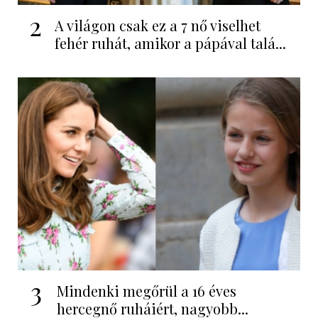
2
A világon csak ez a 7 nő viselhet
fehér ruhát, amikor a pápával talá...
3
Mindenki megőrül a 16 éves
hercegnő ruháiért, nagyobb...