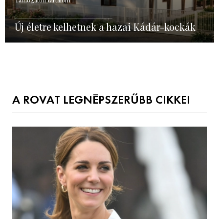
Új életre kelhetnek a hazai Kádár-kockák
A ROVAT LEGNÉPSZERŰBB CIKKEI