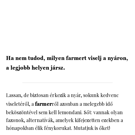
HÍRLEVÉL
Ha nem tudod, milyen farmert viselj a nyáron,
a legjobb helyen jársz.
Lassan, de biztosan érkezik a nyár, sokunk kedvenc
viseletéről, a
farmer
ről azonban a melegebb idő
beköszöntével sem kell lemondani. Sőt: vannak olyan
fazonok, alternatívák, amelyek kifejezetten ezekben a
hónapokban élik fénykorukat. Mutatjuk is őket!