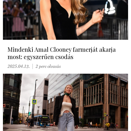
Mindenki Amal Clooney farmerját akarja
most: egyszerűen csodás
2025.04.13.
2 perc olvasás