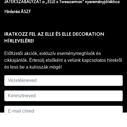
JÁTÉKSZABÁLYZAT a „ELLE x Tweezerman” nyereményjátékhoz
Hirdetési ÁSZF
IRATKOZZ FEL AZ ELLE ÉS ELLE DECORATION
HÍRLEVELÉRE!
Előfizetői akciók, exkluzív eseménymeghívók és
cikkajánlók. Értesülj elsőként a velünk kapcsolatos hírekről
és less be a kulisszák mögé!
Adatkezelési
A hírlevél feliratkozáshoz ell kell fogadnod az