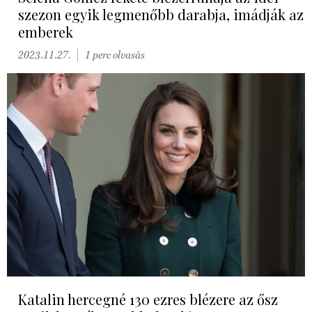
szezon egyik legmenőbb darabja, imádják az
emberek
2023.11.27.
1 perc olvasás
Katalin hercegné 130 ezres blézere az ősz