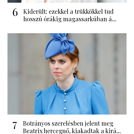
6
Kiderült: ezekkel a trükkökkel tud
hosszú órákig magassarkúban á...
7
Botrányos szerelésben jelent meg
Beatrix hercegnő, kiakadtak a kirá...