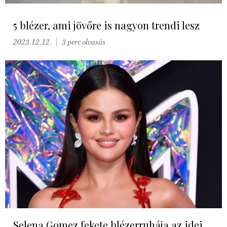
5 blézer, ami jövőre is nagyon trendi lesz
2023.12.12.
3 perc olvasás
Selena Gomez fekete blézerruhája az idei