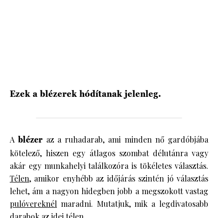
HÍRLEVÉL
Ezek a blézerek hódítanak jelenleg.
A
blézer
az a ruhadarab, ami minden nő gardóbjába
kötelező, hiszen egy átlagos szombat délutánra vagy
akár egy munkahelyi találkozóra is tökéletes választás.
Télen
, amikor enyhébb az időjárás szintén jó választás
lehet, ám a nagyon hidegben jobb a megszokott vastag
pulóvereknél
maradni. Mutatjuk, mik a legdivatosabb
darabok az idei télen.