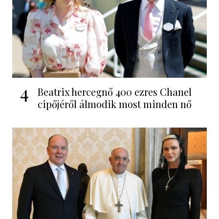
4
Beatrix hercegnő 400 ezres Chanel
cipőjéről álmodik most minden nő