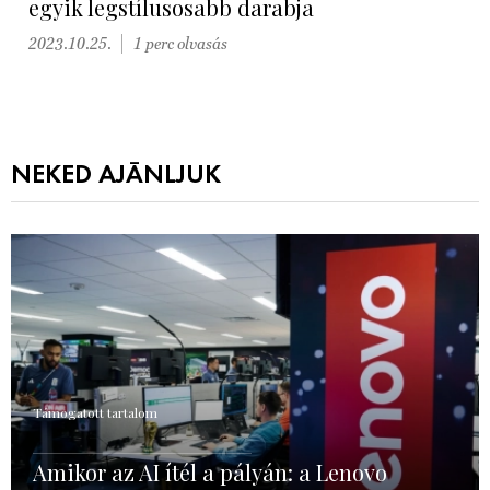
egyik legstílusosabb darabja
2023.10.25.
1 perc olvasás
NEKED AJÁNLJUK
Támogatott tartalom
Amikor az AI ítél a pályán: a Lenovo