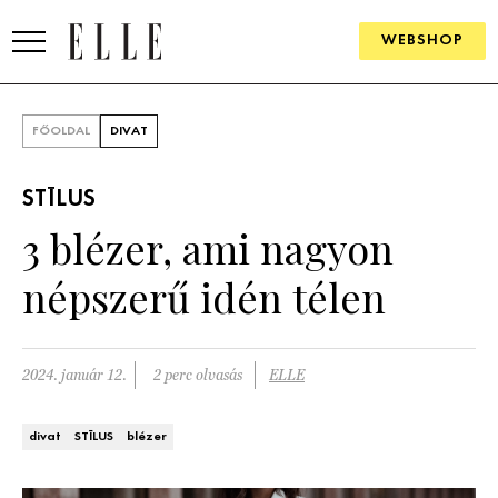
WEBSHOP
DIVAT
FŐOLDAL
DIVAT
ELLE DIGITAL
STÍLUS
GOURMET AWARDS
3 blézer, ami nagyon
SZÉPSÉG
népszerű idén télen
KULTÚRA
PSZICHÉ
2024. január 12.
2 perc olvasás
ELLE
ÉLETMÓD
divat
STÍLUS
blézer
PÁRKAPCSOLAT