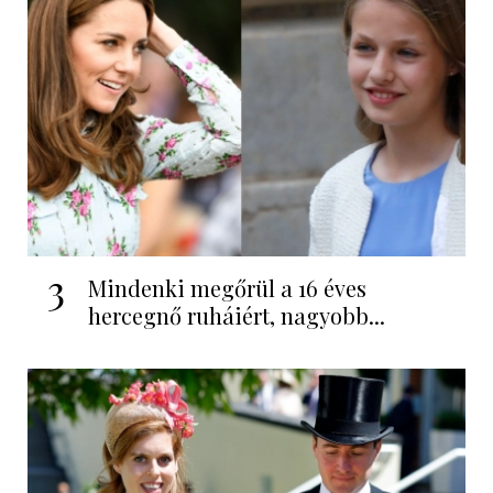
3
Mindenki megőrül a 16 éves
hercegnő ruháiért, nagyobb...