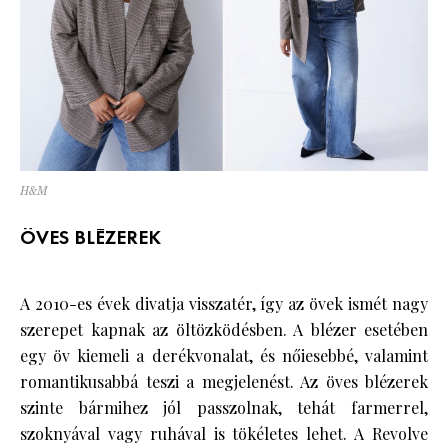
H&M
ÖVES BLÉZEREK
A 2010-es évek divatja visszatér, így az övek ismét nagy
szerepet kapnak az öltözködésben. A blézer esetében
egy öv kiemeli a derékvonalat, és nőiesebbé, valamint
romantikusabbá teszi a megjelenést. Az öves blézerek
szinte bármihez jól passzolnak, tehát farmerrel,
szoknyával vagy ruhával is tökéletes lehet. A Revolve