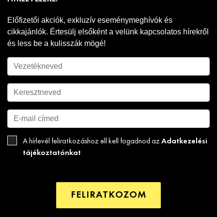
Előfizetői akciók, exkluzív eseménymeghívók és
cikkajánlók. Értesülj elsőként a velünk kapcsolatos hírekről
és less be a kulisszák mögé!
Adatkezelési
A hírlevél feliratkozáshoz ell kell fogadnod az
tájékoztatónkat
.
FELIRATKOZOM