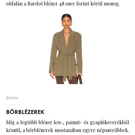
oldalán a Bardot blézer 48 ezer forint körül mozog.
Revolve
BŐRBLÉZEREK
Míg a legtöbb blézer len-, pamut- és gyapjúkeverékből
készül, a bőrblézerek mostanában egyre népszerűbbek.