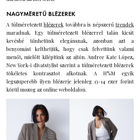
NAGYMÉRETŰ BLÉZEREK
A túlméretezett
blézerek
továbbra is népszerű
trendek
maradnak. Egy túlméretezett blézerrel talán kicsit
kevésbé tűnhetünk elegánsnak, azonban azt a
benyomást kelthetjük, hogy csak felvettünk valami
menőt, mielőtt kiléptünk az ajtón. Audree Kate López,
New York-i divatstylist szerint a túlméretezett blézerek
tökéletes kontrasztot alkotnak. A H%M egyik
legszuperebb ilyen blézerje jelenleg 13-14 ezer forint
körül mozog az online weboldalon.