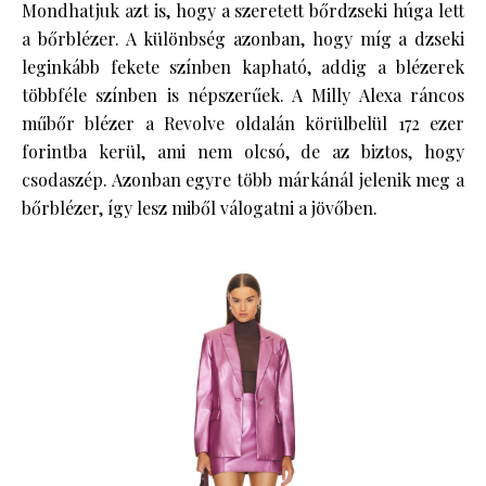
Mondhatjuk azt is, hogy a szeretett bőrdzseki húga lett
a bőrblézer. A különbség azonban, hogy míg a dzseki
leginkább fekete színben kapható, addig a blézerek
többféle színben is népszerűek. A Milly Alexa ráncos
műbőr blézer a Revolve oldalán körülbelül 172 ezer
forintba kerül, ami nem olcsó, de az biztos, hogy
csodaszép. Azonban egyre több márkánál jelenik meg a
bőrblézer, így lesz miből válogatni a jövőben.