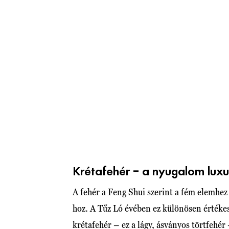
Krétafehér – a nyugalom luxu
A fehér a Feng Shui szerint a fém elemhez 
hoz. A Tűz Ló évében ez különösen értékes,
krétafehér – ez a lágy, ásványos törtfehé