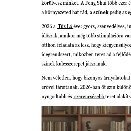
körülvesz minket. A Feng Shui több ezer 
a környezeted hat rád, a
színek
pedig az 
2026 a
Tűz Ló
éve: gyors, szenvedélyes, i
időszak, amikor még több stimulációra van
otthon feladata az lesz, hogy kiegyensúlyo
idegrendszert, miközben teret ad a fejlődé
színek kulcsszerepet játszanak.
Nem véletlen, hogy bizonyos árnyalatokat é
erővel társítanak. 2026-ban öt szín külö
nyugodtabb és
szerencsésebb
teret alakít