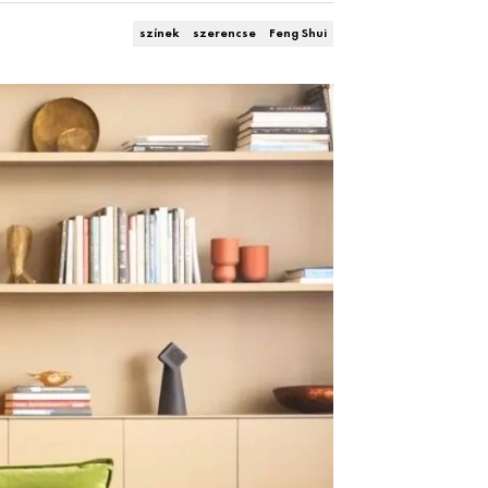
színek
szerencse
Feng Shui