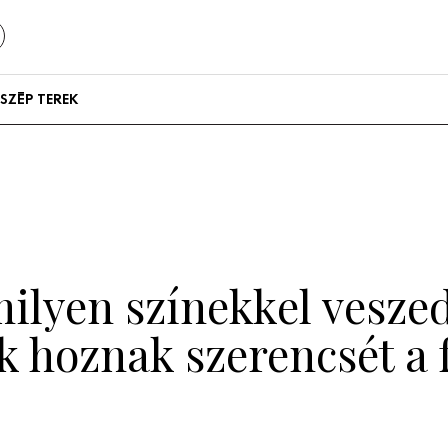
SZÉP TEREK
Szállodák és
vendégházak
Lakások
milyen színekkel vesze
k hoznak szerencsét a 