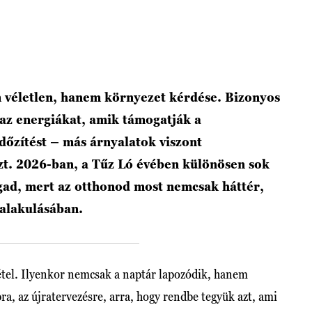
m véletlen, hanem környezet kérdése. Bizonyos
 az energiákat, amik támogatják a
 időzítést – más árnyalatok viszont
zt. 2026-ban, a Tűz Ló évében különösen sok
gad, mert az otthonod most nemcsak háttér,
 alakulásában.
vétel. Ilyenkor nemcsak a naptár lapozódik, hanem
ra, az újratervezésre, arra, hogy rendbe tegyük azt, ami