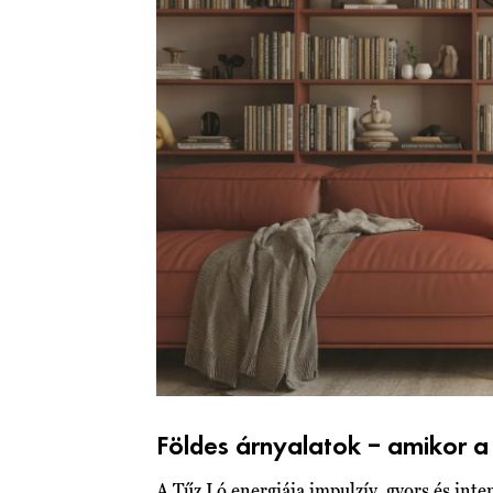
Földes árnyalatok – amikor a s
A Tűz Ló energiája impulzív, gyors és inten