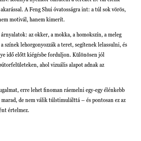
k akarással. A Feng Shui óvatosságra int: a túl sok vörös,
nem motivál, hanem kimerít.
 árnyalatok: az okker, a mokka, a homokszín, a meleg
a színek lehorgonyozzák a teret, segítenek lelassulni, és
e idő előtt kiégésbe forduljon. Különösen jól
torfelületeken, ahol vizuális alapot adnak az
nyugalmat, erre lehet finoman ráemelni egy-egy élénkebb
us marad, de nem válik túlstimulálttá – és pontosan ez az
ént értelmez.