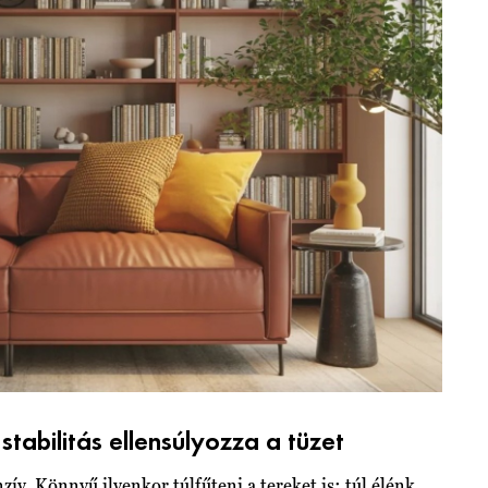
tabilitás ellensúlyozza a tüzet
zív. Könnyű ilyenkor túlfűteni a tereket is: túl élénk