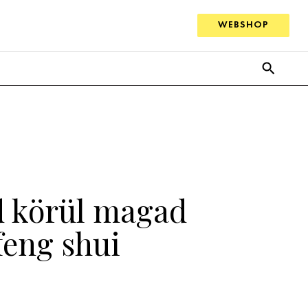
WEBSHOP
d körül magad
feng shui