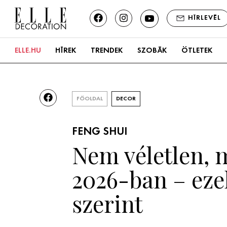
HÍRLEVÉL
ELLE.HU
HÍREK
TRENDEK
SZOBÁK
ÖTLETEK
Konyha
Fürdőszoba
FŐOLDAL
DECOR
Nappali
FENG SHUI
Nem véletlen, 
Hálószoba
2026-ban – eze
Kert és terasz
szerint