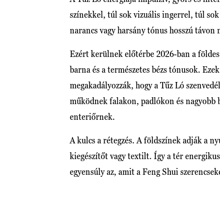
színekkel, túl sok vizuális ingerrel, túl so
narancs vagy harsány tónus hosszú távon 
Ezért kerülnek előtérbe 2026-ban a földes
barna és a természetes bézs tónusok. Ezek 
megakadályozzák, hogy a Tűz Ló szenvedély
működnek falakon, padlókon és nagyobb bú
enteriőrnek.
A kulcs a rétegzés. A földszínek adják a 
kiegészítőt vagy textilt. Így a tér energik
egyensúly az, amit a Feng Shui szerencsek