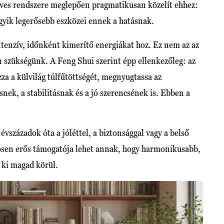
éves rendszere meglepően pragmatikusan közelít ehhez:
egyik legerősebb eszközei ennek a hatásnak.
ntenzív, időnként kimerítő energiákat hoz. Ez nem az az
 szükségünk. A Feng Shui szerint épp ellenkezőleg: az
zza a külvilág túlfűtöttségét, megnyugtassa az
snek, a stabilitásnak és a jó szerencsének is. Ebben a
vszázadok óta a jóléttel, a biztonsággal vagy a belső
nösen erős támogatója lehet annak, hogy harmonikusabb,
s ki magad körül.