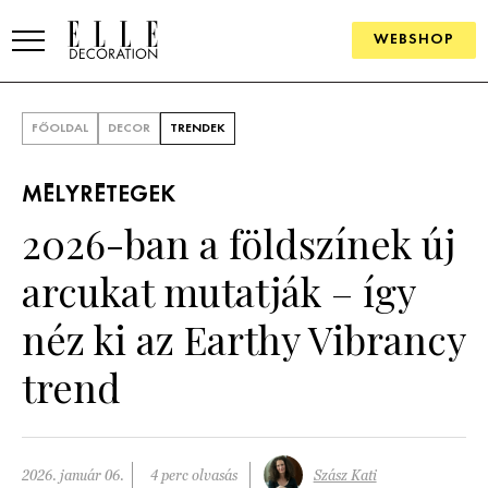
WEBSHOP
ELLE.HU
FŐOLDAL
DECOR
TRENDEK
HÍREK
MÉLYRÉTEGEK
TRENDEK
2026-ban a földszínek új
SZOBÁK
arcukat mutatják – így
Konyha
ÖTLETEK
néz ki az Earthy Vibrancy
Fürdőszoba
SZÉP TEREK
trend
Nappali
Szállodák és vendégházak
WEBSHOP
Hálószoba
Lakások
2026. január 06.
4 perc olvasás
Szász Kati