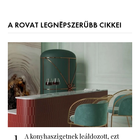
A ROVAT LEGNÉPSZERŰBB CIKKEI
1
A konyhaszigetnek leáldozott, ezt