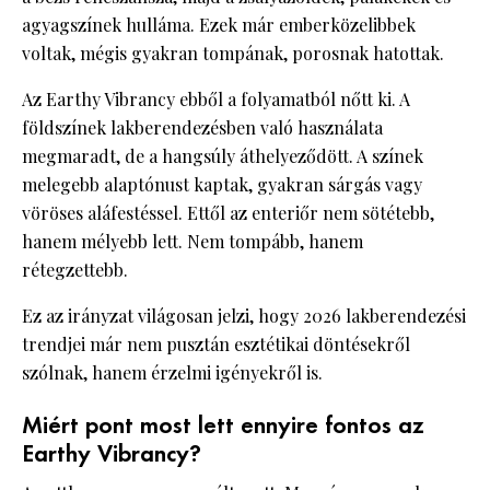
agyagszínek hulláma. Ezek már emberközelibbek
voltak, mégis gyakran tompának, porosnak hatottak.
Az Earthy Vibrancy ebből a folyamatból nőtt ki. A
földszínek lakberendezésben való használata
megmaradt, de a hangsúly áthelyeződött. A színek
melegebb alaptónust kaptak, gyakran sárgás vagy
vöröses aláfestéssel. Ettől az enteriőr nem sötétebb,
hanem mélyebb lett. Nem tompább, hanem
rétegzettebb.
Ez az irányzat világosan jelzi, hogy 2026 lakberendezési
trendjei már nem pusztán esztétikai döntésekről
szólnak, hanem érzelmi igényekről is.
Miért pont most lett ennyire fontos az
Earthy Vibrancy?