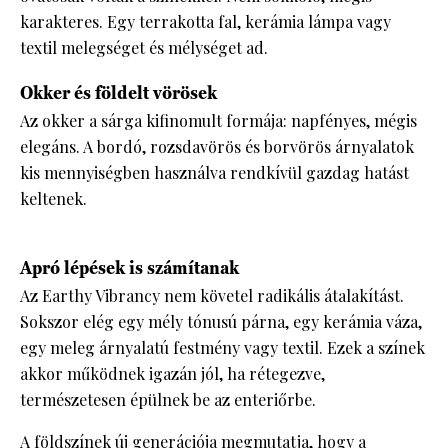
karakteres. Egy terrakotta fal, kerámia lámpa vagy
textil melegséget és mélységet ad.
Okker és földelt vörösek
Az okker a sárga kifinomult formája: napfényes, mégis
elegáns. A bordó, rozsdavörös és borvörös árnyalatok
kis mennyiségben használva rendkívül gazdag hatást
keltenek.
Apró lépések is számítanak
Az Earthy Vibrancy nem követel radikális átalakítást.
Sokszor elég egy mély tónusú párna, egy kerámia váza,
egy meleg árnyalatú festmény vagy textil. Ezek a színek
akkor működnek igazán jól, ha rétegezve,
természetesen épülnek be az enteriőrbe.
A
földszínek
új generációja megmutatja, hogy a