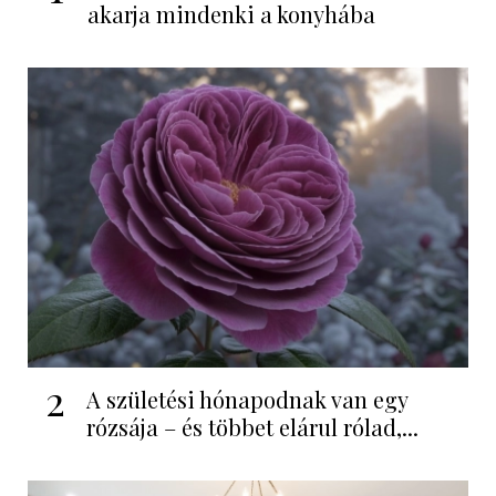
akarja mindenki a konyhába
2
A születési hónapodnak van egy
rózsája – és többet elárul rólad,...