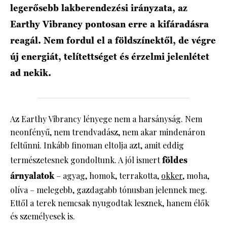
legerősebb lakberendezési irányzata, az
Earthy Vibrancy pontosan erre a kifáradásra
reagál. Nem fordul el a földszínektől, de végre
új energiát, telítettséget és érzelmi jelenlétet
ad nekik.
Az Earthy Vibrancy lényege nem a harsányság. Nem
neonfényű, nem trendvadász, nem akar mindenáron
feltűnni. Inkább finoman eltolja azt, amit eddig
természetesnek gondoltunk. A jól ismert
földes
árnyalatok
– agyag, homok, terrakotta,
okker
, moha,
olíva – melegebb, gazdagabb tónusban jelennek meg.
Ettől a terek nemcsak nyugodtak lesznek, hanem élők
és személyesek is.