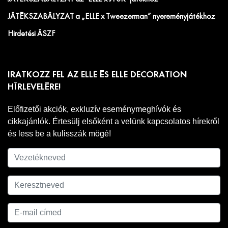
JÁTÉKSZABÁLYZAT a „ELLE x Tweezerman” nyereményjátékhoz
Hirdetési ÁSZF
IRATKOZZ FEL AZ ELLE ÉS ELLE DECORATION
HÍRLEVELÉRE!
Előfizetői akciók, exkluzív eseménymeghívók és
cikkajánlók. Értesülj elsőként a velünk kapcsolatos hírekről
és less be a kulisszák mögé!