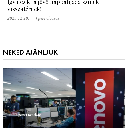
Így néz ki a jövő nappalija: a színek
visszatérnek!
2025.12.10.
4 perc olvasás
NEKED AJÁNLJUK
Támogatott tartalom