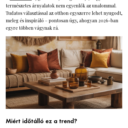
természetes árnyalatok nem egyenlők az unalommal.
Tudatos választással az otthon egyszerre lehet nyugodt,
meleg és inspiráló – pontosan úgy, ahogyan 2026-ban
egyre többen vágynak rá.
Miért időtálló ez a trend?