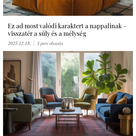
Ez ad most valódi karaktert a nappalinak –
visszatér a súly és a mélység
2025.12.18.
3 perc olvasás