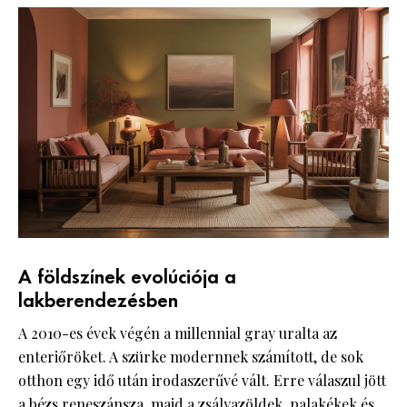
A földszínek evolúciója a
lakberendezésben
A 2010-es évek végén a millennial gray uralta az
enteriőröket. A szürke modernnek számított, de sok
otthon egy idő után irodaszerűvé vált. Erre válaszul jött
a bézs reneszánsza, majd a zsályazöldek, palakékek és