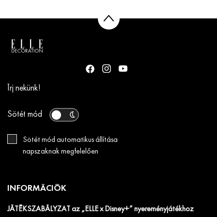
Írj nekünk!
Sötét mód
Sötét mód automatikus állítása
napszaknak megfelelően
INFORMÁCIÓK
JÁTÉKSZABÁLYZAT az „ELLE x Disney+” nyereményjátékhoz