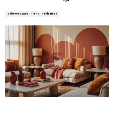
Kert és terasz
HÍRLEVÉL
lakberendezés
trend
földszínek