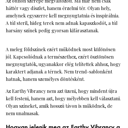
Az otthon szerepe megváltozott. Ma már nem csak
háttér vagy díszlet, hanem érzelmi tér. Olyan hely,
amelynek egyszerre kell megnyugtatnia és inspirálnia.
A túl steril, hideg terek nem adnak kapaszkodót, a túl
harsány színek pedig gyorsan kifárasztanak.
A meleg földszínek ezért működnek most különösen
jól. Kapcsolódnak a természethez, ezért ösztönösen
megnyugtatók, ugyanakkor elég telítettek ahhoz, hogy
karaktert adjanak a térnek. Nem trend-sablonként
hatnak, hanem személyes döntésként.
Az Earthy Vibrancy nem azt üzeni, hogy mindent újra
kell festeni, hanem azt, hogy mélyebben kell választani.
Olyan színeket, amik hosszú távon is működnek, de
nem unalmasak.
Hogyan jelenik meg az Earthy Vibrancy a