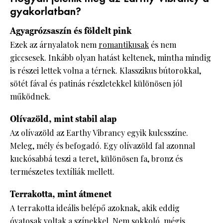
gyakorlatban?
Agyagrózsaszín és földelt pink
Ezek az árnyalatok nem
romantikusak
és nem
giccsesek. Inkább olyan hatást keltenek, mintha mindig
is részei lettek volna a térnek. Klasszikus bútorokkal,
sötét fával és patinás részletekkel különösen jól
működnek.
Olívazöld, mint stabil alap
Az olívazöld az Earthy Vibrancy egyik kulcsszíne.
Meleg, mély és befogadó. Egy olívazöld fal azonnal
kuckósabbá teszi a teret, különösen fa, bronz és
természetes textíliák mellett.
Terrakotta, mint átmenet
A terrakotta ideális belépő azoknak, akik eddig
óvatosak voltak a színekkel. Nem sokkoló, mégis