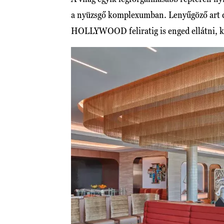
a nyüzsgő komplexumban. Lenyűgöző art dec
HOLLYWOOD feliratig is enged ellátni, külö