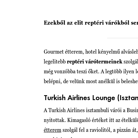
Ezekből az elit reptéri várókból s
Gourmet étterem, hotel kényelmű alváslehe
legelitebb
reptéri várótermeinek
szolgá
még vonzóbba teszi őket. A legtöbb ilyen l
belépni, de velünk most anélkül is beleshe
Turkish Airlines Lounge (Iszt
A Turkish Airlines isztambuli várói a Bus
nyitottak. Kimagasló értéket itt az ételkü
étterem
szolgál fel a raviolitól, a pizzán 