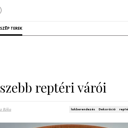
SZÉP TEREK
Szállodák és
vendégházak
Lakások
gszebb reptéri várói
sz Réka
lakberendezés
Dekoráció
repté