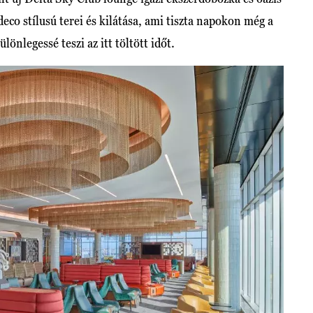
o stílusú terei és kilátása, ami tiszta napokon még a
nlegessé teszi az itt töltött időt.