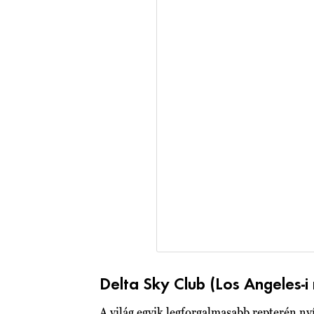
Delta Sky Club (Los Angeles-i
A világ egyik legforgalmasabb repterén nyí