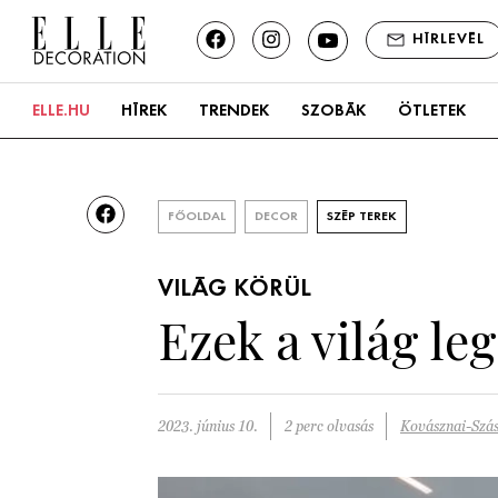
HÍRLEVÉL
ELLE.HU
HÍREK
TRENDEK
SZOBÁK
ÖTLETEK
Konyha
Fürdőszoba
FŐOLDAL
DECOR
SZÉP TEREK
Nappali
VILÁG KÖRÜL
Ezek a világ le
Hálószoba
Kert és terasz
2023. június 10.
2 perc olvasás
Kovásznai-Szá