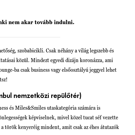
enki nem akar tovább indulni.
tőség, szobabicikli. Csak néhány a világ legszebb és
ltatásai közül. Mindezt egyedi dizájn koronázza, ami
ounge-ba csak business vagy elsőosztályú jeggyel lehet
tsz!
ambul nemzetközi repülőtér)
iness és Miles&Smiles utaskategória számára is
lönlegességek képviselnek, mivel közel tucat séf vezette
át, a török kenyeréig mindent, amit csak az éhes átutazók