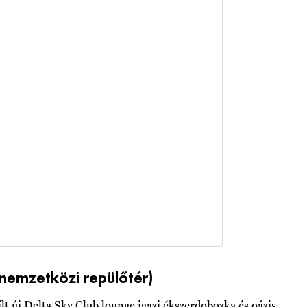
 nemzetközi repülőtér)
lt új Delta Sky Club lounge igazi ékszerdobozka és oázis