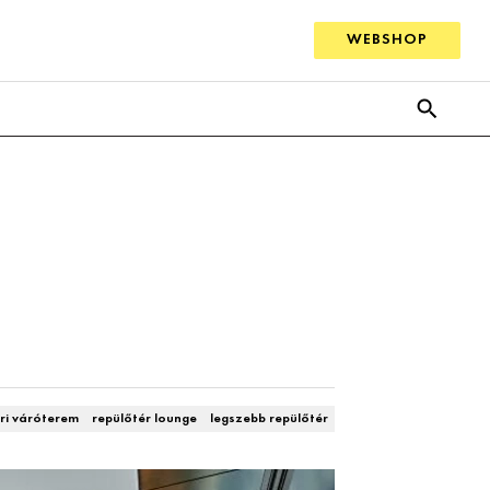
WEBSHOP
ri váróterem
repülőtér lounge
legszebb repülőtér