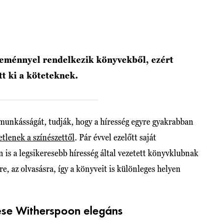
eménnyel rendelkezik könyvekből, ezért
tt ki a köteteknek.
unkásságát, tudják, hogy a híresség egyre gyakrabban
etlenek a színészettől
. Pár évvel ezelőtt saját
 is a legsikeresebb híresség által vezetett könyvklubnak
e, az olvasásra, így a könyveit is különleges helyen
ese Witherspoon elegáns