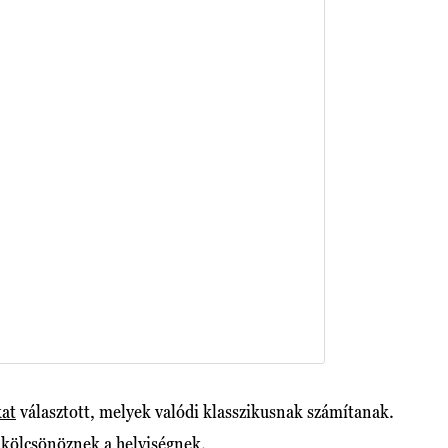
kat
választott, melyek valódi klasszikusnak számítanak.
 kölcsönöznek a helyiségnek.