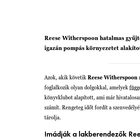
Reese Witherspoon hatalmas gyűjt
igazán pompás környezetet alakíto
Azok, akik követik
Reese Witherspoon
m
foglalkozik olyan dolgokkal, amelyek
függ
könyvklubot alapított, ami már hivatalosan
számít. Rengeteg időt fordít a szenvedélyér
tárolja.
Imádják a lakberendezők Re