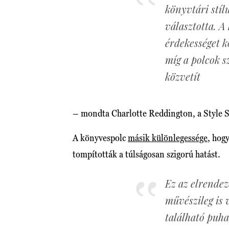
könyvtári stíl
választotta. A
érdekességet k
míg a polcok s
közvetít
– mondta Charlotte Reddington, a Style 
A könyvespolc
másik különlegessége
, hogy
tompították a túlságosan szigorú hatást.
Ez az elrende
művészileg is 
található puha,