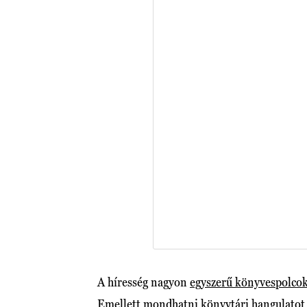
A híresség nagyon
egyszerű könyvespolco
Emellett mondhatni könyvtári hangulatot