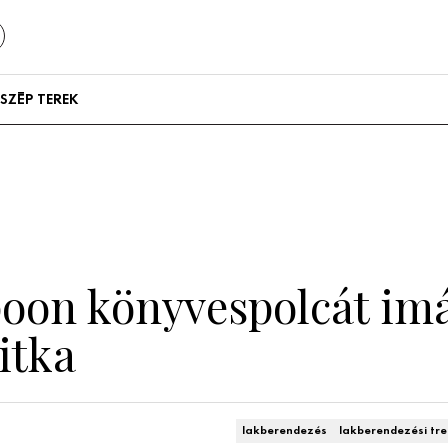
SZÉP TEREK
Szállodák és
vendégházak
Lakások
oon könyvespolcát imá
itka
lakberendezés
lakberendezési tr