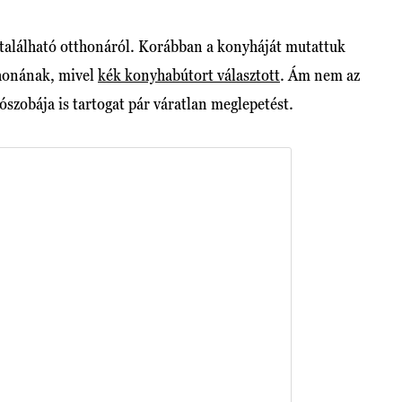
található otthonáról. Korábban a konyháját mutattuk
thonának, mivel
kék konyhabútort választott
. Ám nem az
zószobája is tartogat pár váratlan meglepetést.