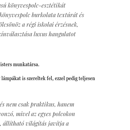
usú könyvespolc-esztétikát
 könyvespolc burkolata textúrát és
ölcsönöz a régi iskolai érzésnek,
zínválasztása luxus hangulatot
Sisters munkatársa.
 lámpákat is szereltek fel, ezzel pedig teljesen
zés nem csak praktikus, hanem
vonzó, mivel az egyes polcokon
 állítható világítás javítja a