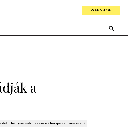
WEBSHOP
dják a
endek
könyvespolc
reese witherspoon
színésznő