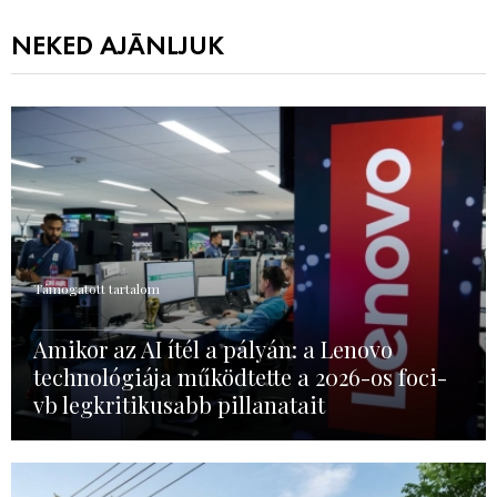
NEKED AJÁNLJUK
Támogatott tartalom
Amikor az AI ítél a pályán: a Lenovo
technológiája működtette a 2026-os foci-
vb legkritikusabb pillanatait