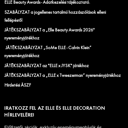
ELLE Beauty Awards - Adatkezelési tájékoztató.
SZABÁLYZAT a jogellenes tartalmú hozzászólások elleni
fellépésről
JÁTÉKSZABÁLYZAT a „Elle Beauty Awards 2026"
nyereményjátékhoz
JÁTÉKSZABÁLYZAT „SoMe ELLE - Calvin Klein”
nyereményjátékhoz
JÁTÉKSZABÁLYZAT az "ELLE x JYSK" játékhoz
JÁTÉKSZABÁLYZAT a „ELLE x Tweezerman” nyereményjátékhoz
Hirdetési ÁSZF
IRATKOZZ FEL AZ ELLE ÉS ELLE DECORATION
HÍRLEVELÉRE!
Előfizetői akciók, exkluzív eseménymeghívók és