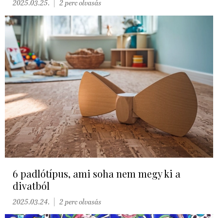
2025.03.25.
2 perc olvasás
6 padlótípus, ami soha nem megy ki a
divatból
2025.03.24.
2 perc olvasás