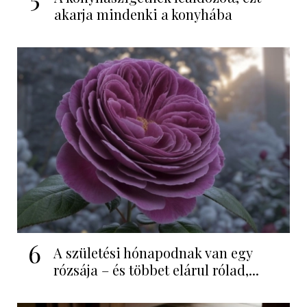
akarja mindenki a konyhába
6
A születési hónapodnak van egy
rózsája – és többet elárul rólad,...