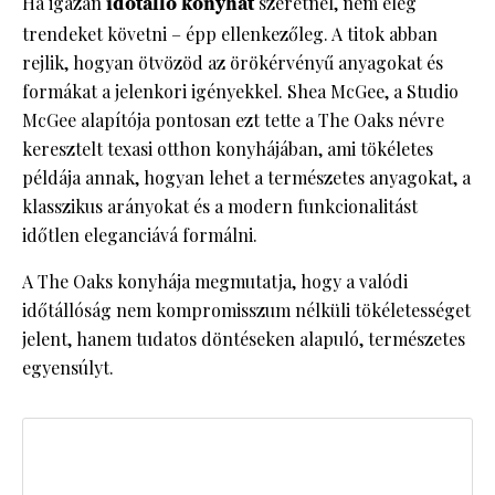
Ha igazán
időtálló konyhát
szeretnél, nem elég
trendeket követni – épp ellenkezőleg. A titok abban
rejlik, hogyan ötvözöd az örökérvényű anyagokat és
formákat a jelenkori igényekkel. Shea McGee, a Studio
McGee alapítója pontosan ezt tette a The Oaks névre
keresztelt texasi otthon konyhájában, ami tökéletes
példája annak, hogyan lehet a természetes anyagokat, a
klasszikus arányokat és a modern funkcionalitást
időtlen eleganciává formálni.
A The Oaks konyhája megmutatja, hogy a valódi
időtállóság nem kompromisszum nélküli tökéletességet
jelent, hanem tudatos döntéseken alapuló, természetes
egyensúlyt.