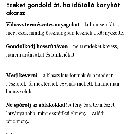
Ezeket gondold át, ha időtálló konyhát
akarsz
Válassz természetes anyagokat
– különösen fát –,
mert ezek mindig összhangban lesznek a környezettel.
Gondolkodj hosszú távon
– ne trendeket kövess,
hanem arányokat és funkciókat.
Merj keverni
– a klasszikus formák és a modern
részletek jól megférnek egymás mellett, ha finoman
bánsz velük.
Ne spórolj az ablakokkal!
A fény és a természet
látványa több, mint esztétikai élmény – valódi
térélmény.
via