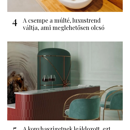
4
A csempe a múlté, luxustrend
váltja, ami meglehetősen olcsó
5
A konyhaszigetnek leáldozott, ezt