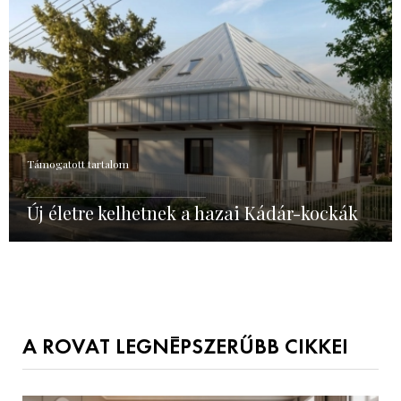
Támogatott tartalom
Új életre kelhetnek a hazai Kádár-kockák
A ROVAT LEGNÉPSZERŰBB CIKKEI