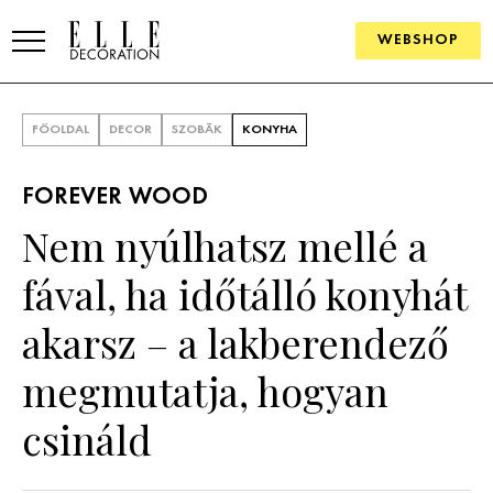
WEBSHOP
ELLE.HU
FŐOLDAL
DECOR
SZOBÁK
KONYHA
HÍREK
FOREVER WOOD
TRENDEK
Nem nyúlhatsz mellé a
SZOBÁK
fával, ha időtálló konyhát
Konyha
ÖTLETEK
akarsz – a lakberendező
Fürdőszoba
SZÉP TEREK
megmutatja, hogyan
Nappali
Szállodák és vendégházak
WEBSHOP
csináld
Hálószoba
Lakások