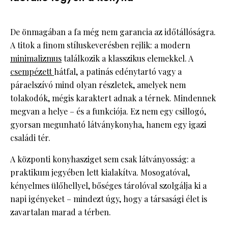
De önmagában a fa még nem garancia az időtállóságra.
A titok a finom stíluskeverésben rejlik: a modern
minimalizmus
találkozik a klasszikus elemekkel. A
csempézett
hátfal, a patinás edénytartó vagy a
páraelszívó mind olyan részletek, amelyek nem
tolakodók, mégis karaktert adnak a térnek. Mindennek
megvan a helye – és a funkciója. Ez nem egy csillogó,
gyorsan megunható látványkonyha, hanem egy igazi
családi tér.
A központi konyhasziget sem csak látványosság: a
praktikum jegyében lett kialakítva. Mosogatóval,
kényelmes ülőhellyel, bőséges tárolóval szolgálja ki a
napi igényeket – mindezt úgy, hogy a társasági élet is
zavartalan marad a térben.