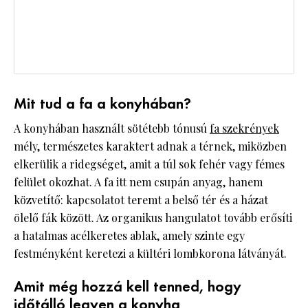
Mit tud a fa a konyhában?
A konyhában használt sötétebb tónusú
fa szekrények
mély, természetes karaktert adnak a térnek, miközben
elkerülik a ridegséget, amit a túl sok fehér vagy fémes
felület okozhat. A fa itt nem csupán anyag, hanem
közvetítő: kapcsolatot teremt a belső tér és a házat
ölelő fák között. Az organikus hangulatot tovább erősíti
a hatalmas acélkeretes ablak, amely szinte egy
festményként keretezi a kültéri lombkorona látványát.
Amit még hozzá kell tenned, hogy
időtálló legyen a konyha