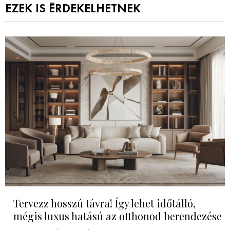
EZEK IS ÉRDEKELHETNEK
Tervezz hosszú távra! Így lehet időtálló,
mégis luxus hatású az otthonod berendezése