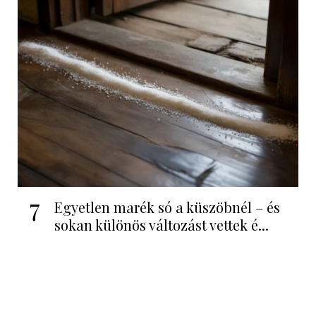
7
Egyetlen marék só a küszöbnél – és
sokan különös változást vettek é...