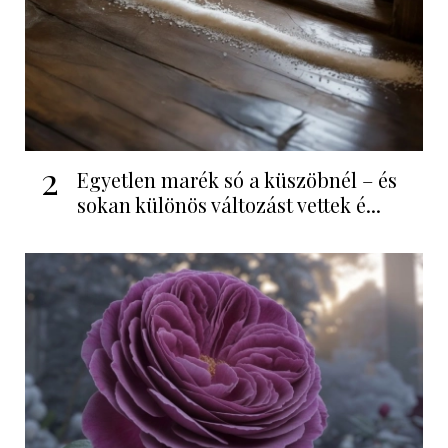
2
Egyetlen marék só a küszöbnél – és
sokan különös változást vettek é...