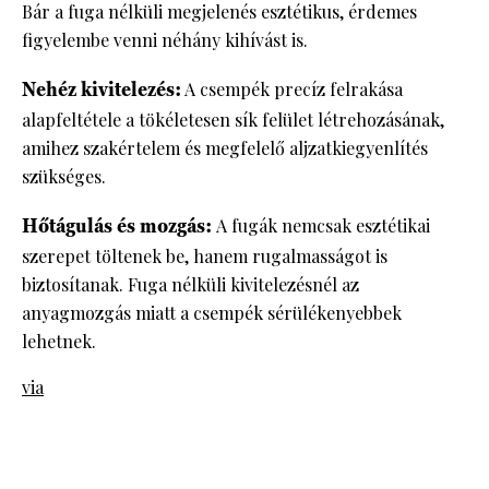
Bár a fuga nélküli megjelenés esztétikus, érdemes
figyelembe venni néhány kihívást is.
Nehéz kivitelezés:
A csempék precíz felrakása
alapfeltétele a tökéletesen sík felület létrehozásának,
amihez szakértelem és megfelelő aljzatkiegyenlítés
szükséges.
Hőtágulás és mozgás:
A fugák nemcsak esztétikai
szerepet töltenek be, hanem rugalmasságot is
biztosítanak. Fuga nélküli kivitelezésnél az
anyagmozgás miatt a csempék sérülékenyebbek
lehetnek.
via