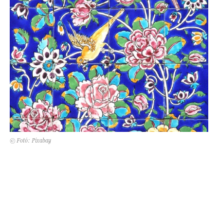
Kert és terasz
HÍRLEVÉL
© Fotó: Pixabay