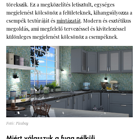
törekszik. Ez a megközelítés letisztult, egységes
megjelenést kölcsönöz a felületeknek, kihangsúlyozza a
csempék textúráját és
mintázatát
. Modern és esztétikus
megoldás, ami megfelelő tervezéssel és kivitelezéssel
különleges megjelenést kölcsönöz a csempéknek.
Fotó: Pixabay
Miért válasszuk a fuga nélküli