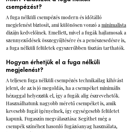
csempézést?
A fuga nélküli csempézés modern és időtálló
megjelenést biztosít, ami különösen vonzó a
minimalista
dizájn kedvelőinek. ​Emellett, mivel a fugák hajlamosak a
szennyeződések összegyűjtésére és a penészesedésre is,
a fuga nélküli felületek egyszerűbben tisztán tarthatók.​
Hogyan érhetjük el a fuga nélküli
megjelenést?
A teljesen fuga nélküli csempézés technikailag kihívást
jelent, de az is jó megoldás, ha a csempéket minimális
hézaggal helyezzük el, így a fugák alig észrevehetők.​
Használhatunk nagyobb méretű csempéket is, amik
kevesebb fugát igényelnek, így egységesebb felületet
kapunk.​ Fugaszín megválasztása: Segíthet még a
csempék színéhez hasonló fugázóanyag használata,