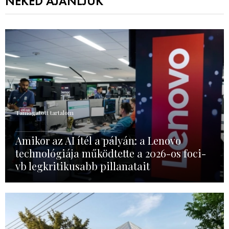
NEKED AJÁNLJUK
Támogatott tartalom
Amikor az AI ítél a pályán: a Lenovo
technológiája működtette a 2026-os foci-
vb legkritikusabb pillanatait