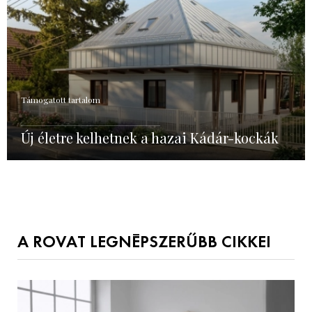
Támogatott tartalom
Új életre kelhetnek a hazai Kádár-kockák
A ROVAT LEGNÉPSZERŰBB CIKKEI