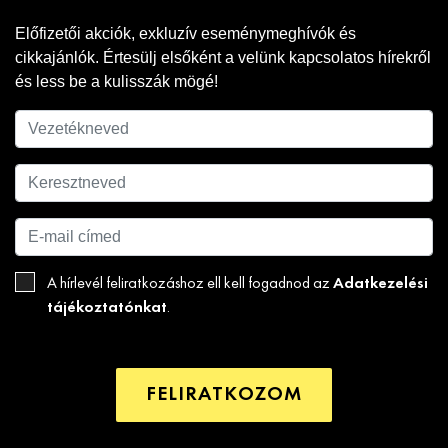
Előfizetői akciók, exkluzív eseménymeghívók és
cikkajánlók. Értesülj elsőként a velünk kapcsolatos hírekről
és less be a kulisszák mögé!
Adatkezelési
A hírlevél feliratkozáshoz ell kell fogadnod az
tájékoztatónkat
.
FELIRATKOZOM