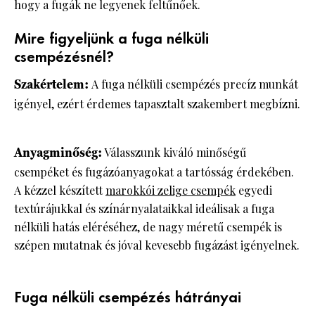
hogy a fugák ne legyenek feltűnőek.
Mire figyeljünk a fuga nélküli
csempézésnél?
Szakértelem:
A fuga nélküli csempézés precíz munkát
igényel, ezért érdemes tapasztalt szakembert megbízni.​
Anyagminőség:
Válasszunk kiváló minőségű
csempéket és fugázóanyagokat a tartósság érdekében.​
A kézzel készített
marokkói zelige csempék
egyedi
textúrájukkal és színárnyalataikkal ideálisak a fuga
nélküli hatás eléréséhez, de nagy méretű csempék is
szépen mutatnak és jóval kevesebb fugázást igényelnek.
​
Fuga nélküli csempézés hátrányai