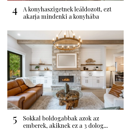
4
A konyhaszigetnek leáldozott, ezt
akarja mindenki a konyhába
5
Sokkal boldogabbak azok az
emberek, akiknek ez a 3 dolog...