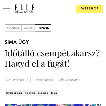
WEBSHOP
ELLE.HU
FŐOLDAL
DECOR
TRENDEK
HÍREK
SIMA ÜGY
TRENDEK
Időtálló csempét akarsz?
SZOBÁK
Hagyd el a fugát!
Konyha
ÖTLETEK
Fürdőszoba
SZÉP TEREK
2025. március 07.
2 perc olvasás
Elle Decoration
Nappali
Szállodák és vendégházak
WEBSHOP
fürdőszoba
konyha
csempe
fuga
Hálószoba
Lakások