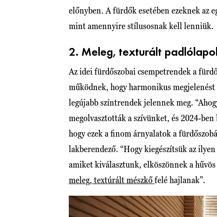
előnyben. A fürdők esetében ezeknek az eg
mint amennyire stílusosnak kell lenniük.
2. Meleg, texturált padlólapo
Az idei fürdőszobai csempetrendek a fürd
működnek, hogy harmonikus megjelenést h
legújabb színtrendek jelennek meg. “Ahog
megolvasztották a szívünket, és 2024-ben 
hogy ezek a finom árnyalatok a fürdőszo
lakberendező. “Hogy kiegészítsük az ilyen
amiket kiválasztunk, elköszönnek a hűvös
meleg, textúrált mészkő
felé hajlanak”.