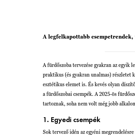
A legfelkapottabb csempetrendek, ú
A fürdőszoba tervezése gyakran az egyik l
praktikus (és gyakran unalmas) részletet 
esztétikus elemet is. És kevés olyan díszí
a fürdőszobai csempék. A 2025-ös fürdőszo
tartoznak, soha nem volt még jobb alkalom
1. Egyedi csempék
Sok tervező idén az egyéni megrendelésre g