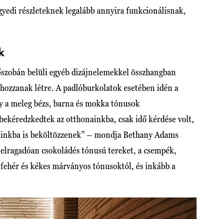
yedi részleteknek legalább annyira funkcionálisnak,
k
őszobán belüli egyéb dizájnelemekkel összhangban
ozzanak létre. A padlóburkolatok esetében idén a
y a meleg bézs, barna és mokka tónusok
bekéredzkedtek az otthonainkba, csak idő kérdése volt,
báinkba is beköltözzenek” – mondja Bethany Adams
 elragadóan csokoládés tónusú tereket, a csempék,
 fehér és kékes márványos tónusoktól, és inkább a