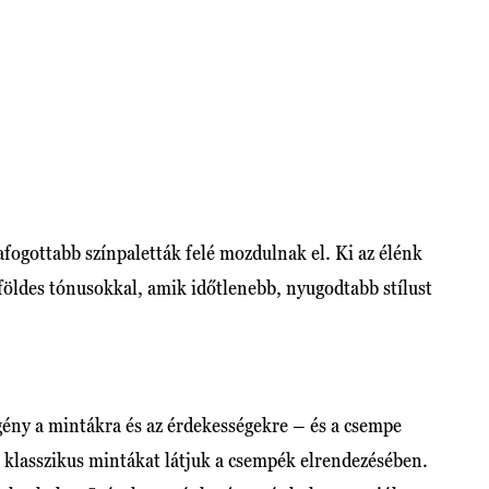
afogottabb színpaletták felé mozdulnak el. Ki az élénk
 földes tónusokkal, amik időtlenebb, nyugodtabb stílust
ény a mintákra és az érdekességekre – és a csempe
a klasszikus mintákat látjuk a csempék elrendezésében.