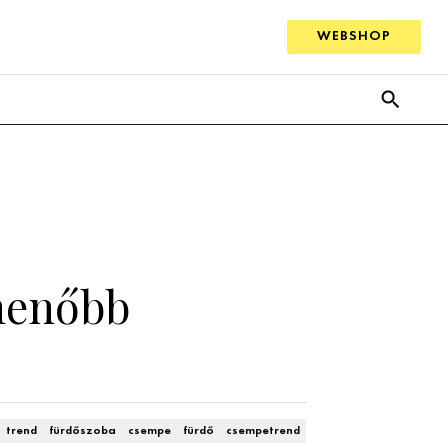
WEBSHOP
menőbb
trend
fürdőszoba
csempe
fürdő
csempetrend