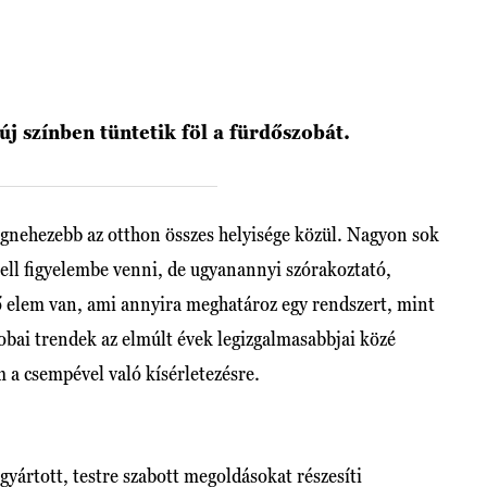
j színben tüntetik föl a fürdőszobát.
egnehezebb az otthon összes helyisége közül. Nagyon sok
kell figyelembe venni, de ugyanannyi szórakoztató,
tő elem van, ami annyira meghatároz egy rendszert, mint
bai trendek az elmúlt évek legizgalmasabbjai közé
 a csempével való kísérletezésre.
yártott, testre szabott megoldásokat részesíti