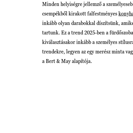
Minden helyiségre jellemző a személyesebb
csempékből kirakott falfestményes
konyha
inkább olyan darabokkal díszítsünk, amike
tartunk. Ez a trend 2025-ben a fürdőszob
kiválasztásakor inkább a személyes stílusra
trendekre, legyen az egy merész minta vag
a Bert & May alapítója.