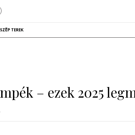
SZÉP TEREK
Szállodák és
vendégházak
Lakások
empék – ezek 2025 leg
i