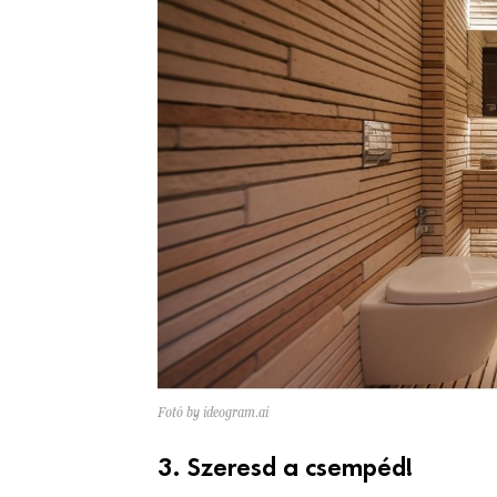
Fotó by ideogram.ai
3. Szeresd a csempéd!