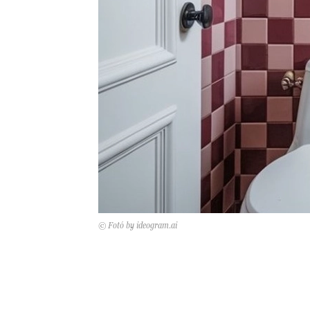
© Fotó by ideogram.ai