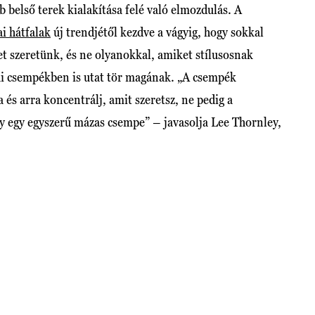
 belső terek kialakítása felé való elmozdulás. A
i hátfalak
új trendjétől kezdve a vágyig, hogy sokkal
t szeretünk, és ne olyanokkal, amiket stílusosnak
ai csempékben is utat tör magának. „A csempék
 és arra koncentrálj, amit szeretsz, ne pedig a
y egy egyszerű mázas csempe” – javasolja Lee Thornley,