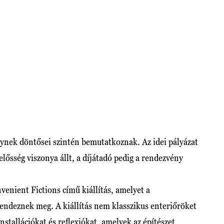
lynek döntősei szintén bemutatkoznak. Az idei pályázat
elősség viszonya állt, a díjátadó pedig a rendezvény
venient Fictions című kiállítás, amelyet a
ndeznek meg. A kiállítás nem klasszikus enteriőröket
nstallációkat és reflexiókat, amelyek az építészet