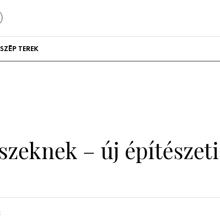
SZÉP TEREK
Szállodák és
vendégházak
Lakások
zeknek – új építészeti 
n