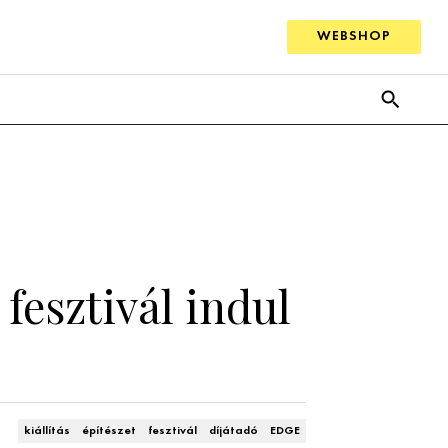
WEBSHOP
fesztivál indul
kiállítás
építészet
fesztivál
díjátadó
EDGE