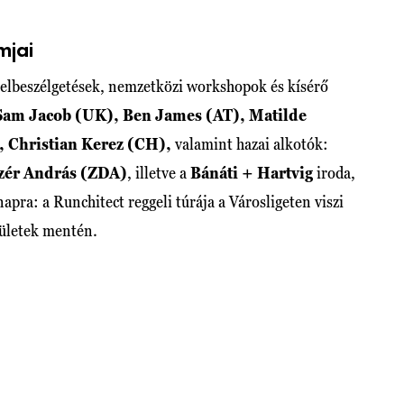
mjai
elbeszélgetések, nemzetközi workshopok és kísérő
Sam Jacob (UK), Ben James (AT), Matilde
, Christian Kerez (CH),
valamint hazai alkotók:
ér András (ZDA)
, illetve a
Bánáti + Hartvig
iroda,
pra: a Runchitect reggeli túrája a Városligeten viszi
pületek mentén.