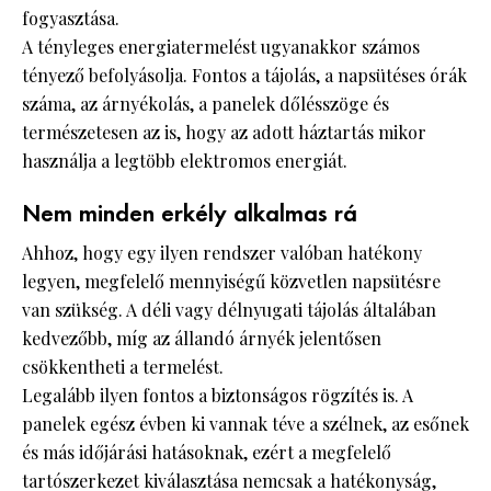
fogyasztása.
A tényleges energiatermelést ugyanakkor számos
tényező befolyásolja. Fontos a tájolás, a napsütéses órák
száma, az árnyékolás, a panelek dőlésszöge és
természetesen az is, hogy az adott háztartás mikor
használja a legtöbb elektromos energiát.
Nem minden erkély alkalmas rá
Ahhoz, hogy egy ilyen rendszer valóban hatékony
legyen, megfelelő mennyiségű közvetlen napsütésre
van szükség. A déli vagy délnyugati tájolás általában
kedvezőbb, míg az állandó árnyék jelentősen
csökkentheti a termelést.
Legalább ilyen fontos a biztonságos rögzítés is. A
panelek egész évben ki vannak téve a szélnek, az esőnek
és más időjárási hatásoknak, ezért a megfelelő
tartószerkezet kiválasztása nemcsak a hatékonyság,