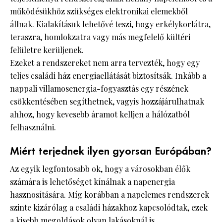
működésükhöz szükséges elektronikai elemekből
állnak. Kialakításuk lehetővé teszi, hogy erkélykorlátra,
teraszra, homlokzatra vagy más megfelelő kültéri
felületre kerüljenek.
Ezeket a rendszereket nem arra tervezték, hogy egy
teljes családi ház energiaellátását biztosítsák. Inkább a
nappali villamosenergia-fogyasztás egy részének
csökkentésében segíthetnek, vagyis hozzájárulhatnak
ahhoz, hogy kevesebb áramot kelljen a hálózatból
felhasználni.
Miért terjednek ilyen gyorsan Európában?
Az egyik legfontosabb ok, hogy a városokban élők
számára is lehetőséget kínálnak a napenergia
hasznosítására. Míg korábban a napelemes rendszerek
szinte kizárólag a családi házakhoz kapcsolódtak, ezek
a kisebb megoldások olyan lakásoknál is