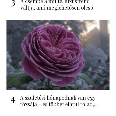
3
A csempe a múlté, luxustrend
váltja, ami meglehetősen olcsó
4
A születési hónapodnak van egy
rózsája – és többet elárul rólad,...