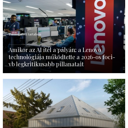
Támogatott tartalom
Amikor az AI ítél a pályán: a Lenovo
technológiája működtette a 2026-os foci-
vb legkritikusabb pillanatait