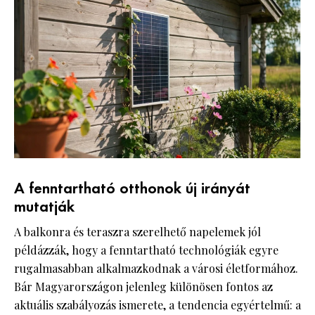
A fenntartható otthonok új irányát
mutatják
A balkonra és teraszra szerelhető napelemek jól
példázzák, hogy a fenntartható technológiák egyre
rugalmasabban alkalmazkodnak a városi életformához.
Bár Magyarországon jelenleg különösen fontos az
aktuális szabályozás ismerete, a tendencia egyértelmű: a