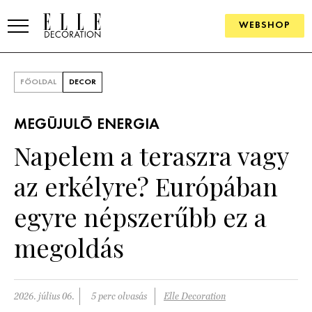
WEBSHOP
ELLE.HU
FŐOLDAL
DECOR
HÍREK
MEGÚJULÓ ENERGIA
TRENDEK
Napelem a teraszra vagy
SZOBÁK
az erkélyre? Európában
Konyha
ÖTLETEK
egyre népszerűbb ez a
Fürdőszoba
SZÉP TEREK
megoldás
Nappali
Szállodák és vendégházak
WEBSHOP
Hálószoba
Lakások
2026. július 06.
5 perc olvasás
Elle Decoration