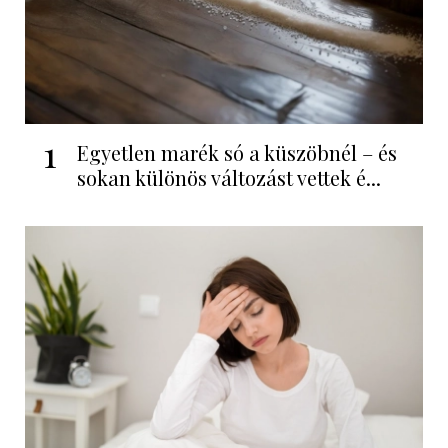
1
Egyetlen marék só a küszöbnél – és
sokan különös változást vettek é...