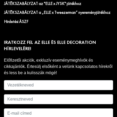
JÁTÉKSZABÁLYZAT az "ELLE x JYSK" játékhoz
JÁTÉKSZABÁLYZAT a „ELLE x Tweezerman” nyereményjátékhoz
Hirdetési ÁSZF
IRATKOZZ FEL AZ ELLE ÉS ELLE DECORATION
HÍRLEVELÉRE!
Előfizetői akciók, exkluzív eseménymeghívók és
cikkajánlók. Értesülj elsőként a velünk kapcsolatos hírekről
és less be a kulisszák mögé!