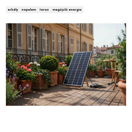
Kert és terasz
HÍRLEVÉL
erkély
napelem
teraz
megújuló energia