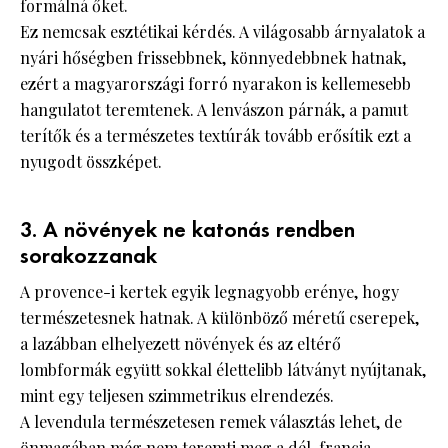
formálná őket.
Ez nemcsak esztétikai kérdés. A világosabb árnyalatok a
nyári hőségben frissebbnek, könnyedebbnek hatnak,
ezért a magyarországi forró nyarakon is kellemesebb
hangulatot teremtenek. A lenvászon párnák, a pamut
terítők és a természetes textúrák tovább erősítik ezt a
nyugodt összképet.
3. A növények ne katonás rendben
sorakozzanak
A provence-i kertek egyik legnagyobb erénye, hogy
természetesnek hatnak. A különböző méretű cserepek,
a lazábban elhelyezett növények és az eltérő
lombformák együtt sokkal élettelibb látványt nyújtanak,
mint egy teljesen szimmetrikus elrendezés.
A levendula természetesen remek választás lehet, de
önmagában még nem teremti meg a dél-francia