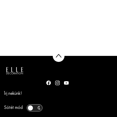
Írj nekünk!
Sötét mód