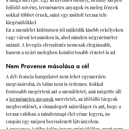
fejlődő növény, természetes anyagok és meleg fények
sokkal többet érnek, mint egy zsúfolt terasz tele
kiegészítőkkel.
Ez a szemlélet különösen jól működik kisebb erkélyeken
vagy városi teraszokon is, ahol minden négyzetméter
számít. A levegős elrendezés nemcsak elegánsabb,
hanem a nyári melegben komfortosabb érzetet is ad.
Nem Provence másolása a cél
A dél-francia hangulatot nem lehet egyszerűen
megvásárolni, és talán nem is érdemes. Sokkal
fontosabb megérteni azt a szemléletet, ami mögötte áll:
a
természetes anyagok
szeretetét, az időtálló tárgyak
megbecsülését, a visszafogott színvilágot és azt, hogy a
terasz valóban a mindennapi élet része legyen, ne
csupán egy szépen berendezett látványelem.
A provence-i stílus talán éppen azért időtlen, mert nem