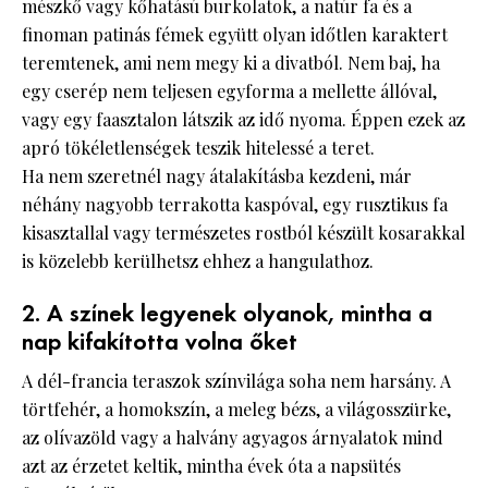
mészkő vagy kőhatású burkolatok, a natúr fa és a
finoman patinás fémek együtt olyan időtlen karaktert
teremtenek, ami nem megy ki a divatból. Nem baj, ha
egy cserép nem teljesen egyforma a mellette állóval,
vagy egy faasztalon látszik az idő nyoma. Éppen ezek az
apró tökéletlenségek teszik hitelessé a teret.
Ha nem szeretnél nagy átalakításba kezdeni, már
néhány nagyobb terrakotta kaspóval, egy rusztikus fa
kisasztallal vagy természetes rostból készült kosarakkal
is közelebb kerülhetsz ehhez a hangulathoz.
2. A színek legyenek olyanok, mintha a
nap kifakította volna őket
A dél-francia teraszok színvilága soha nem harsány. A
törtfehér, a homokszín, a meleg bézs, a világosszürke,
az olívazöld vagy a halvány agyagos árnyalatok mind
azt az érzetet keltik, mintha évek óta a napsütés