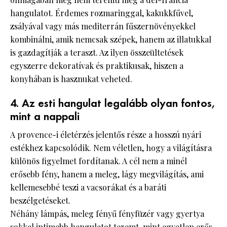
hangulatot. Érdemes rozmaringgal, kakukkfűvel,
zsályával vagy más mediterrán fűszernövényekkel
kombinálni, amik nemcsak szépek, hanem az illatukkal
is gazdagítják a teraszt. Az ilyen összeültetések
egyszerre dekoratívak és praktikusak, hiszen a
konyhában is hasznukat veheted.
4. Az esti hangulat legalább olyan fontos,
mint a nappali
A provence-i életérzés jelentős része a hosszú nyári
estékhez kapcsolódik. Nem véletlen, hogy a világításra
különös figyelmet fordítanak. A cél nem a minél
erősebb fény, hanem a meleg, lágy megvilágítás, ami
kellemesebbé teszi a vacsorákat és a baráti
beszélgetéseket.
Néhány lámpás, meleg fényű fényfüzér vagy gyertya
sokkal intimebb hangulatot teremt, mint egyetlen erős