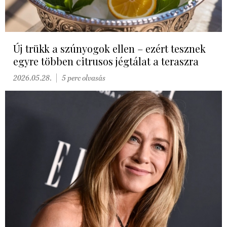
Új trükk a szúnyogok ellen – ezért tesznek
egyre többen citrusos jégtálat a teraszra
2026.05.28.
5 perc olvasás