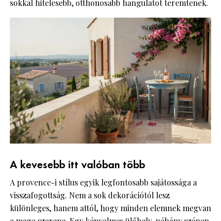
sokkal hitelesebb, otthonosabb hangulatot teremtenek.
A kevesebb itt valóban több
A provence-i stílus egyik legfontosabb sajátossága a
visszafogottság. Nem a sok dekorációtól lesz
különleges, hanem attól, hogy minden elemnek megvan
a maga szerepe. Egy kényelmes ülőhely, néhány szépen