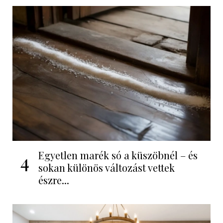
Egyetlen marék só a küszöbnél – és
4
sokan különös változást vettek
észre...