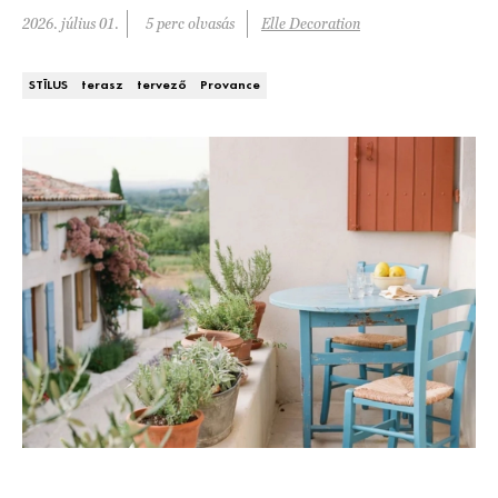
Kert és terasz
2026. július 01.
5 perc olvasás
Elle Decoration
HÍRLEVÉL
STÍLUS
terasz
tervező
Provance