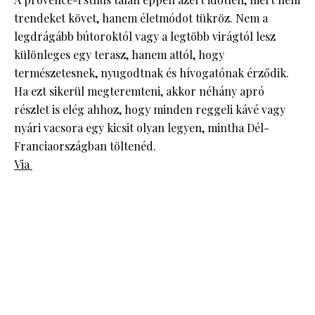
trendeket követ, hanem életmódot tükröz. Nem a
legdrágább bútoroktól vagy a legtöbb virágtól lesz
különleges egy terasz, hanem attól, hogy
természetesnek, nyugodtnak és hívogatónak érződik.
Ha ezt sikerül megteremteni, akkor néhány apró
részlet is elég ahhoz, hogy minden reggeli kávé vagy
nyári vacsora egy kicsit olyan legyen, mintha Dél-
Franciaországban töltenéd.
Via