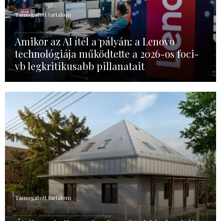
Támogatott tartalom
Amikor az AI ítél a pályán: a Lenovo
technológiája működtette a 2026-os foci-
vb legkritikusabb pillanatait
Támogatott tartalom