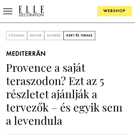
WEBSHOP
ELLE.HU
FŐOLDAL
DECOR
SZOBÁK
KERT ÉS TERASZ
HÍREK
MEDITERRÁN
TRENDEK
Provence a saját
SZOBÁK
teraszodon? Ezt az 5
Konyha
ÖTLETEK
részletet ajánlják a
Fürdőszoba
SZÉP TEREK
tervezők – és egyik sem
Nappali
Szállodák és vendégházak
WEBSHOP
a levendula
Hálószoba
Lakások