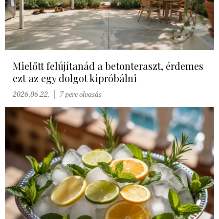
Mielőtt felújítanád a betonteraszt, érdemes
ezt az egy dolgot kipróbálni
2026.06.22.
7 perc olvasás