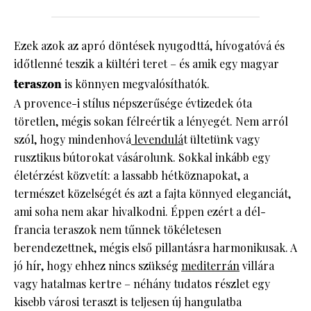
Ezek azok az apró döntések nyugodttá, hívogatóvá és
időtlenné teszik a kültéri teret – és amik egy magyar
teraszon
is könnyen megvalósíthatók.
A provence-i stílus népszerűsége évtizedek óta
töretlen, mégis sokan félreértik a lényegét. Nem arról
szól, hogy mindenhová
levendulá
t ültetünk vagy
rusztikus bútorokat vásárolunk. Sokkal inkább egy
életérzést közvetít: a lassabb hétköznapokat, a
természet közelségét és azt a fajta könnyed eleganciát,
ami soha nem akar hivalkodni. Éppen ezért a dél-
francia teraszok nem tűnnek tökéletesen
berendezettnek, mégis első pillantásra harmonikusak. A
jó hír, hogy ehhez nincs szükség
mediterrán
villára
vagy hatalmas kertre – néhány tudatos részlet egy
kisebb városi teraszt is teljesen új hangulatba