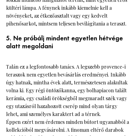
kültéri lámpa. A fénynek inkább kiemelnie kell a
növényeket, az étkezőasztalt vagy egy kedvelt
pihenősarkot, mintsem teljesen bevilágítania a teraszt.
5. Ne próbálj mindent egyetlen hétvége
alatt megoldani
Talán ez a legfontosabb tanács. A legszebb provence-i
teraszok nem egyetlen bevásárlás eredményei. Inkább
úgy hatnak, mintha évek alatt, természetesen alakultak
volna ki. Egy régi öntözőkanna, egy bolhapiacon talált
kerámia, egy családi örökségből megmaradt szék vagy
egy utazásról hazahozott cserép mind olyan tárgy
lehet, ami személyes karaktert ad a térnek.
Éppen ezért nem érdemes minden bútort ugyanabból a
kollekcióból megvásárolni. A finoman eltérő darabok