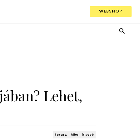
WEBSHOP
jában? Lehet,
terasz
hiba
kisebb