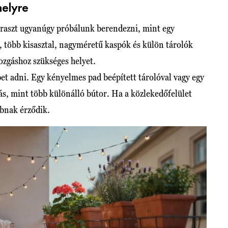
helyre
teraszt ugyanúgy próbálunk berendezni, mint egy
 több kisasztal, nagyméretű kaspók és külön tárolók
mozgáshoz szükséges helyet.
 adni. Egy kényelmes pad beépített tárolóval vagy egy
ás, mint több különálló bútor. Ha a közlekedőfelület
bbnak érződik.