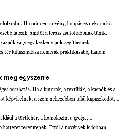
gondolkodni. Ha minden növény, lámpás és dekoráció a
esebb látszik, amitől a terasz zsúfoltabbnak tűnik.
t kaspók vagy egy keskeny polc segíthetnek
eges tér kihasználása nemcsak praktikusabb, hanem
nik meg egyszerre
ges összhatás. Ha a bútorok, a textíliák, a kaspók és a
got képviselnek, a szem nehezebben talál kapaszkodót, a
éldául a törtfehér, a homokszín, a greige, a
b hátteret teremtenek. Ettől a növények is jobban