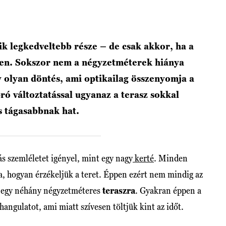
yik legkedveltebb része – de csak akkor, ha a
len. Sokszor nem a négyzetméterek hiánya
olyan döntés, ami optikailag összenyomja a
ró változtatással ugyanaz a terasz sokkal
 tágasabbnak hat.
 szemléletet igényel, mint egy nagy
kerté
. Minden
ra, hogyan érzékeljük a teret. Éppen ezért nem mindig az
nk egy néhány négyzetméteres
teraszra
. Gyakran éppen a
hangulatot, ami miatt szívesen töltjük kint az időt.