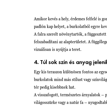
Amikor kevés a hely, érdemes felfelé is 
padlón kap helyet, a burkolatból egyre kev
A falra szerelt növénytartók, a függesztet
felszabadítani az alapterületet. A függől
vizuálisan is nyújtja a teret.
4. Túl sok szín és anyag jele
Egy kis teraszon különösen fontos az egysé
burkolatok mind más stílust vagy színvilá
tér pedig kisebbnek hat.
A visszafogott, természetes árnyalatok – p
világosszürke vagy a natúr fa – nyugodtab