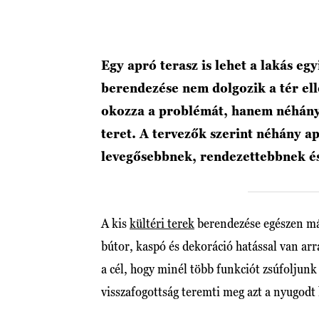
Egy apró terasz is lehet a lakás eg
berendezése nem dolgozik a tér el
okozza a problémát, hanem néhány 
teret. A tervezők szerint néhány ap
levegősebbnek, rendezettebbnek és
A kis
kültéri terek
berendezése egészen más
bútor, kaspó és dekoráció hatással van ar
a cél, hogy minél több funkciót zsúfolju
visszafogottság teremti meg azt a nyugodt 