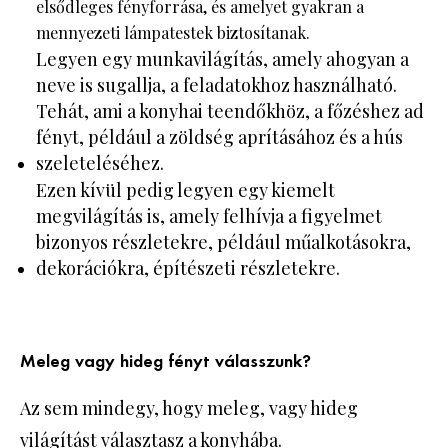
elsődleges fényforrása, és amelyet gyakran a
mennyezeti lámpatestek biztosítanak.
Legyen egy munkavilágítás, amely ahogyan a
neve is sugallja, a feladatokhoz használható.
Tehát, ami a konyhai teendőkhöz, a főzéshez ad
fényt, például a zöldség aprításához és a hús
szeleteléséhez.
Ezen kívül pedig legyen egy kiemelt
megvilágítás is, amely felhívja a figyelmet
bizonyos részletekre, például műalkotásokra,
dekorációkra, építészeti részletekre.
Meleg vagy hideg fényt válasszunk?
Az sem mindegy, hogy meleg, vagy hideg
világítást választasz a konyhába.