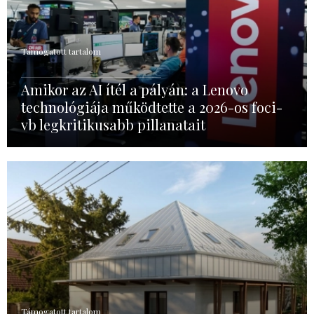
Támogatott tartalom
Amikor az AI ítél a pályán: a Lenovo
technológiája működtette a 2026-os foci-
vb legkritikusabb pillanatait
Támogatott tartalom