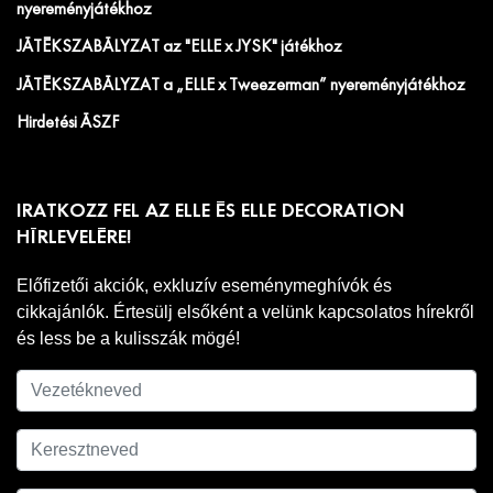
nyereményjátékhoz
JÁTÉKSZABÁLYZAT az "ELLE x JYSK" játékhoz
JÁTÉKSZABÁLYZAT a „ELLE x Tweezerman” nyereményjátékhoz
Hirdetési ÁSZF
IRATKOZZ FEL AZ ELLE ÉS ELLE DECORATION
HÍRLEVELÉRE!
Előfizetői akciók, exkluzív eseménymeghívók és
cikkajánlók. Értesülj elsőként a velünk kapcsolatos hírekről
és less be a kulisszák mögé!