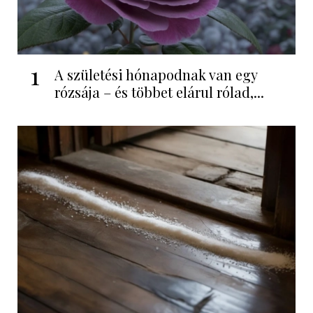
1
A születési hónapodnak van egy
rózsája – és többet elárul rólad,...