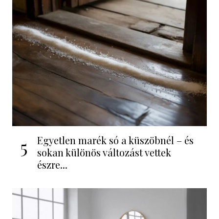
Egyetlen marék só a küszöbnél – és
5
sokan különös változást vettek
észre...