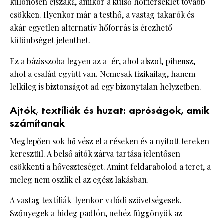
különösen éjszaka, amikor a külső hőmérséklet tovább
csökken. Ilyenkor már a testhő, a vastag takarók és
akár egyetlen alternatív hőforrás is érezhető
különbséget jelenthet.
Ez a bázisszoba legyen az a tér, ahol alszol, pihensz,
ahol a család együtt van. Nemcsak fizikailag, hanem
lelkileg is biztonságot ad egy bizonytalan helyzetben.
Ajtók, textíliák és huzat: apróságok, amik
számítanak
Meglepően sok hő vész el a réseken és a nyitott tereken
keresztül. A belső ajtók zárva tartása jelentősen
csökkenti a hőveszteséget. Amint feldarabolod a teret, a
meleg nem oszlik el az egész lakásban.
A vastag textíliák ilyenkor valódi szövetségesek.
Szőnyegek a hideg padlón, nehéz függönyök az