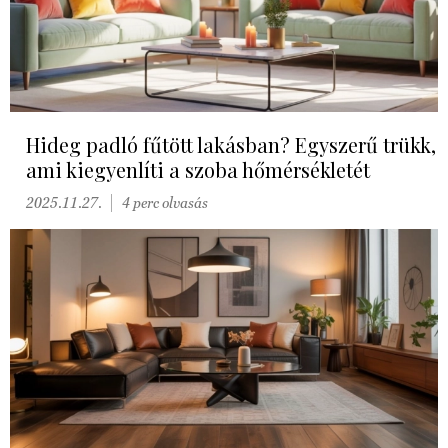
Hideg padló fűtött lakásban? Egyszerű trükk,
ami kiegyenlíti a szoba hőmérsékletét
2025.11.27.
4 perc olvasás