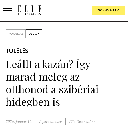
WEBSHOP
ELLE.HU
FŐOLDAL
DECOR
HÍREK
TÚLÉLÉS
TRENDEK
Leállt a kazán? Így
SZOBÁK
marad meleg az
Konyha
ÖTLETEK
otthonod a szibériai
Fürdőszoba
SZÉP TEREK
hidegben is
Nappali
Szállodák és vendégházak
WEBSHOP
Hálószoba
Lakások
2026. január 19.
5 perc olvasás
Elle Decoration