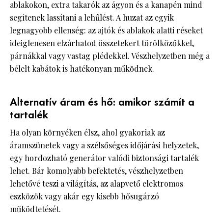
ablakokon, extra takarók az ágyon és a kanapén mind
segítenek lassítani a lehűlést. A huzat az egyik
legnagyobb ellenség: az ajtók és ablakok alatti réseket
ideiglenesen elzárhatod összetekert törölközőkkel,
párnákkal vagy vastag plédekkel. Vészhelyzetben még a
bélelt kabátok is hatékonyan működnek.
Alternatív áram és hő: amikor számít a
tartalék
Ha olyan környéken élsz, ahol gyakoriak az
áramszünetek vagy a szélsőséges időjárási helyzetek,
egy hordozható generátor valódi biztonsági tartalék
lehet. Bár komolyabb befektetés, vészhelyzetben
lehetővé teszi a világítás, az alapvető elektromos
eszközök vagy akár egy kisebb hősugárzó
működtetését.