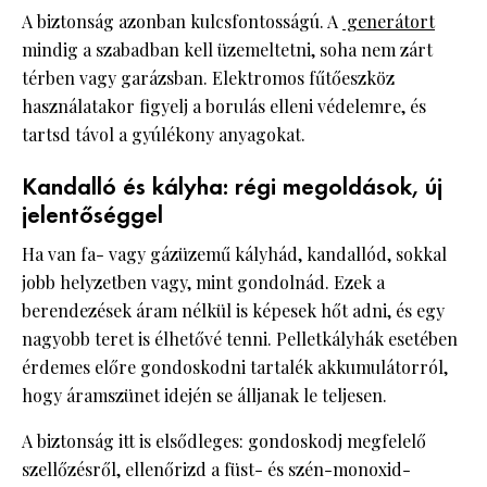
A biztonság azonban kulcsfontosságú. A
generátort
mindig a szabadban kell üzemeltetni, soha nem zárt
térben vagy garázsban. Elektromos fűtőeszköz
használatakor figyelj a borulás elleni védelemre, és
tartsd távol a gyúlékony anyagokat.
Kandalló és kályha: régi megoldások, új
jelentőséggel
Ha van fa- vagy gázüzemű kályhád, kandallód, sokkal
jobb helyzetben vagy, mint gondolnád. Ezek a
berendezések áram nélkül is képesek hőt adni, és egy
nagyobb teret is élhetővé tenni. Pelletkályhák esetében
érdemes előre gondoskodni tartalék akkumulátorról,
hogy áramszünet idején se álljanak le teljesen.
A biztonság itt is elsődleges: gondoskodj megfelelő
szellőzésről, ellenőrizd a füst- és szén-monoxid-