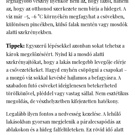
legnagyobb veszély ilyenkor nem az, hogy fázol, hanem
az, hogy az otthonod szerkezete nem bírja a hideget. A
víz már –5, –6 °C környékén megfagyhat a csövekben,
különösen pincékben, külső falak mentén vagy mosdók
alatti szekrényekben.
Tippek:
Egyszerű lépésekkel azonban sokat tehetsz a
károk megelőzéséért. Nyisd ki a mosdó alatti
szekrényajtókat, hogy a lakás melegebb levegője elérje
a csővezetékeket. Hagyd enyhén csöpögni a csapokat –
a mozgó víz sokkal kevésbé hajlamos a befagyásra. A
szabadon futó csöveket ideiglenesen betekerheted
törölközővel, pléddel vagy vastag sállal. Nem esztétikus
megoldás, de vészhelyzetben kifejezetten hatékony.
Legalább ilyen fontos a nedvesség kezelése. A lehűlő
lakásokban gyorsan megjelenik a páralecsapódás az
ablakokon és a hideg falfelületeken. Ez rövid idő alatt