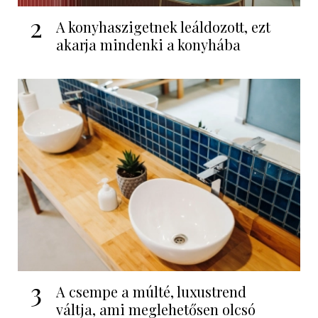
2
A konyhaszigetnek leáldozott, ezt
akarja mindenki a konyhába
3
A csempe a múlté, luxustrend
váltja, ami meglehetősen olcsó