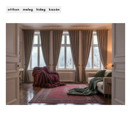
Kert és terasz
HÍRLEVÉL
otthon
meleg
hideg
kazán