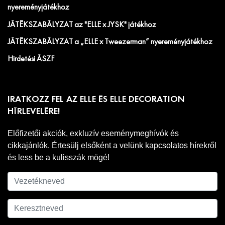
nyereményjátékhoz
JÁTÉKSZABÁLYZAT az "ELLE x JYSK" játékhoz
JÁTÉKSZABÁLYZAT a „ELLE x Tweezerman” nyereményjátékhoz
Hirdetési ÁSZF
IRATKOZZ FEL AZ ELLE ÉS ELLE DECORATION
HÍRLEVELÉRE!
Előfizetői akciók, exkluzív eseménymeghívók és
cikkajánlók. Értesülj elsőként a velünk kapcsolatos hírekről
és less be a kulisszák mögé!