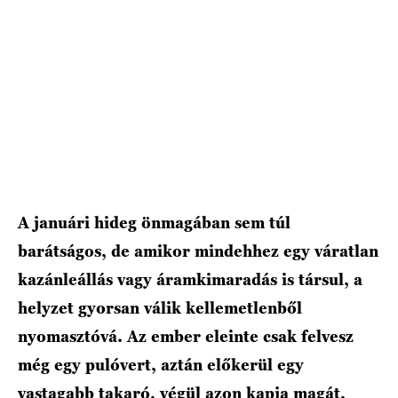
A januári hideg önmagában sem túl
barátságos, de amikor mindehhez egy váratlan
kazánleállás vagy áramkimaradás is társul, a
helyzet gyorsan válik kellemetlenből
nyomasztóvá. Az ember eleinte csak felvesz
még egy pulóvert, aztán előkerül egy
vastagabb takaró, végül azon kapja magát,