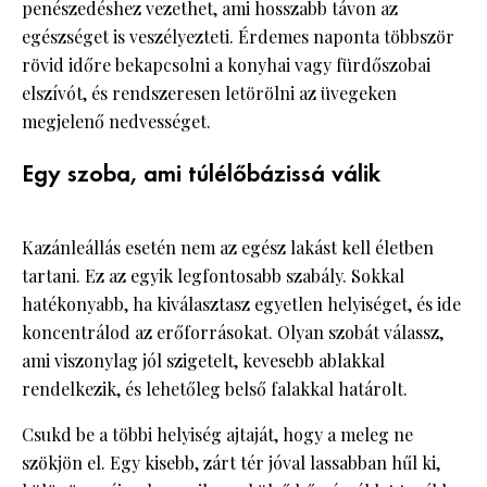
penészedéshez vezethet, ami hosszabb távon az
egészséget is veszélyezteti. Érdemes naponta többször
rövid időre bekapcsolni a konyhai vagy fürdőszobai
elszívót, és rendszeresen letörölni az üvegeken
megjelenő nedvességet.
Egy szoba, ami túlélőbázissá válik
Kazánleállás esetén nem az egész lakást kell életben
tartani. Ez az egyik legfontosabb szabály. Sokkal
hatékonyabb, ha kiválasztasz egyetlen helyiséget, és ide
koncentrálod az erőforrásokat. Olyan szobát válassz,
ami viszonylag jól szigetelt, kevesebb ablakkal
rendelkezik, és lehetőleg belső falakkal határolt.
Csukd be a többi helyiség ajtaját, hogy a meleg ne
szökjön el. Egy kisebb, zárt tér jóval lassabban hűl ki,