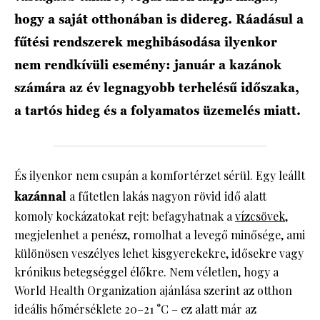
hogy a saját otthonában is didereg. Ráadásul a
fűtési rendszerek meghibásodása ilyenkor
nem rendkívüli esemény: január a kazánok
számára az év legnagyobb terhelésű időszaka,
a tartós hideg és a folyamatos üzemelés miatt.
És ilyenkor nem csupán a komfortérzet sérül. Egy leállt
kazánnal
a fűtetlen lakás nagyon rövid idő alatt
komoly kockázatokat rejt: befagyhatnak a
vízcsövek
,
megjelenhet a penész, romolhat a levegő minősége, ami
különösen veszélyes lehet kisgyerekekre, idősekre vagy
krónikus betegséggel élőkre. Nem véletlen, hogy a
World Health Organization ajánlása szerint az otthon
ideális hőmérséklete 20–21 °C – ez alatt már az