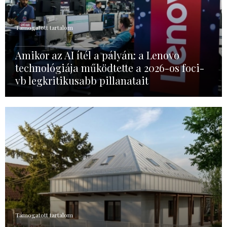
Támogatott tartalom
Amikor az AI ítél a pályán: a Lenovo
technológiája működtette a 2026-os foci-
vb legkritikusabb pillanatait
Támogatott tartalom