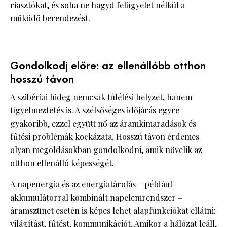
riasztókat, és soha ne hagyd felügyelet nélkül a
működő berendezést.
Gondolkodj előre: az ellenállóbb otthon
hosszú távon
A szibériai hideg nemcsak túlélési helyzet, hanem
figyelmeztetés is. A szélsőséges időjárás egyre
gyakoribb, ezzel együtt nő az áramkimaradások és
fűtési problémák kockázata. Hosszú távon érdemes
olyan megoldásokban gondolkodni, amik növelik az
otthon ellenálló képességét.
A
napenergia
és az energiatárolás – például
akkumulátorral kombinált napelemrendszer –
áramszünet esetén is képes lehet alapfunkciókat ellátni:
világítást, fűtést, kommunikációt. Amikor a hálózat leáll,