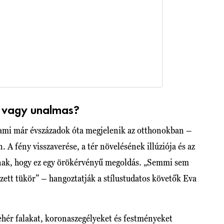
us vagy unalmas?
, ami már évszázadok óta megjelenik az otthonokban –
 A fény visszaverése, a tér növelésének illúziója és az
lnak, hogy ez egy örökérvényű megoldás. „Semmi sem
yezett tükör” – hangoztatják a stílustudatos követők Eva
ehér falakat, koronaszegélyeket és festményeket