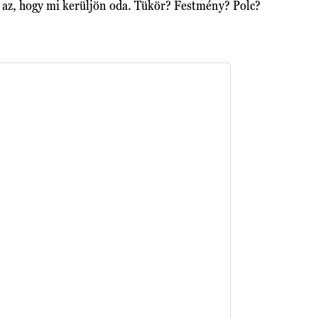
az az, hogy mi kerüljön oda. Tükör? Festmény? Polc?