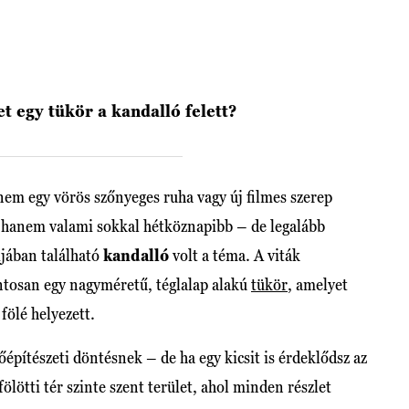
t egy tükör a kandalló felett?
em egy vörös szőnyeges ruha vagy új filmes szerep
 hanem valami sokkal hétköznapibb – de legalább
ijában található
kandalló
volt a téma. A viták
ntosan egy nagyméretű, téglalap alakú
tükör
, amelyet
ölé helyezett.
építészeti döntésnek – de ha egy kicsit is érdeklődsz az
fölötti tér szinte szent terület, ahol minden részlet