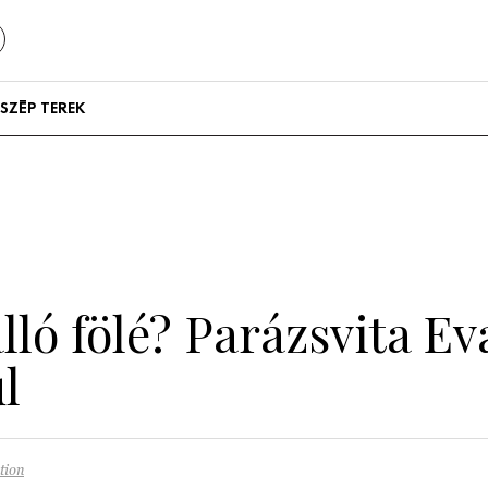
SZÉP TEREK
Szállodák és
vendégházak
Lakások
alló fölé? Parázsvita 
l
tion