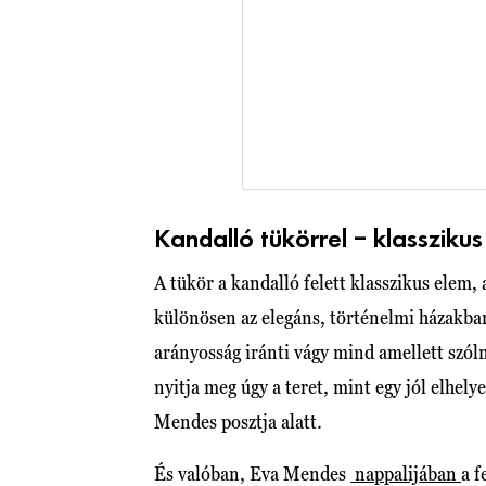
Kandalló tükörrel – klasszik
A tükör a kandalló felett klasszikus elem
különösen az elegáns, történelmi házakban.
arányosság iránti vágy mind amellett szó
nyitja meg úgy a teret, mint egy jól elhel
Mendes posztja alatt.
És valóban, Eva Mendes
nappalijában
a f