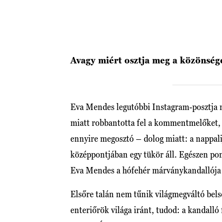
Avagy miért osztja meg a közönsége
Eva Mendes legutóbbi Instagram-posztja n
miatt robbantotta fel a kommentmelőket,
ennyire megosztó – dolog miatt: a nappal
középpontjában egy tükör áll. Egészen po
Eva Mendes a hófehér márványkandallója f
Elsőre talán nem tűnik világmegváltó belső
enteriőrök világa iránt, tudod: a kandalló 