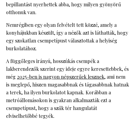
bepillantást nyerhettek abba, hogy milyen gyönyörű
otthonuk van.
Nemrégiben egy olyan felvételt tett közzé, amely a
konyhájukban készült, így a nézők azt is láthatták, hogy
egy szokatlan csempetípust választottak a helyiség
burkolatához.
A függőleges irányú, hosszúkás csempék a
lakberendezők szerint egy ideje egyre keresettebbek, és
még
2025-ben is nagyon népszerűek lesznek
, ami nem
is meglepő, hiszen magasabbnak és tágasabbnak hatnak
a terek, ha ilyen burkolatot kapnak. Korábban a
metróállomásokon is gyakran alkalmazták ezt a
csempetípust, hogy a szűk tér hangulatát
elviselhetőbbé tegyék.