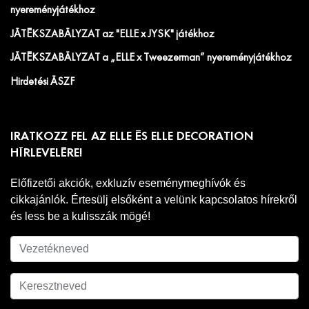
nyereményjátékhoz
JÁTÉKSZABÁLYZAT az "ELLE x JYSK" játékhoz
JÁTÉKSZABÁLYZAT a „ELLE x Tweezerman” nyereményjátékhoz
Hirdetési ÁSZF
IRATKOZZ FEL AZ ELLE ÉS ELLE DECORATION
HÍRLEVELÉRE!
Előfizetői akciók, exkluzív eseménymeghívók és
cikkajánlók. Értesülj elsőként a velünk kapcsolatos hírekről
és less be a kulisszák mögé!