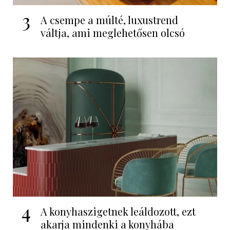
3
A csempe a múlté, luxustrend
váltja, ami meglehetősen olcsó
4
A konyhaszigetnek leáldozott, ezt
akarja mindenki a konyhába