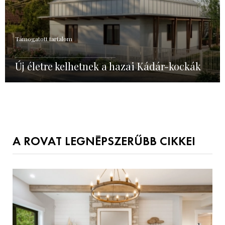
Támogatott tartalom
Új életre kelhetnek a hazai Kádár-kockák
A ROVAT LEGNÉPSZERŰBB CIKKEI