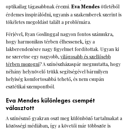
optikailag tágasabbnak érezni.
Eva Mendes
ötletéből
érdemes inspirálódni, ugyanis a szakemberek szerint is
tökéletes megoldást talált a problémára.
Férjével, Ryan Goslinggal nagyon fontos számukra,
hogy harmonikus térben élhessenek, így a
lakberendezésre nagy figyelmet fordítottak. Ugyan ki
ne szeretne egy nagyobb,
világosabb és szellősebb
térben mozogni
? A színészházaspár megmutatta, hogy
néhány helynövelő trükk segítségével bármilyen
helyiség komfortosabbá tehető, és nem csupán
esztétikai szempontból.
Eva Mendes különleges csempét
választott
A színésznő gyakran oszt meg különböző tartalmakat a
közösségi médiában, így a követői már többször is