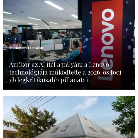
Támogatott tartalom
Amikor az AI ítél a pályán: a Lenovo
technológiája működtette a 2026-os foci-
vb legkritikusabb pillanatait