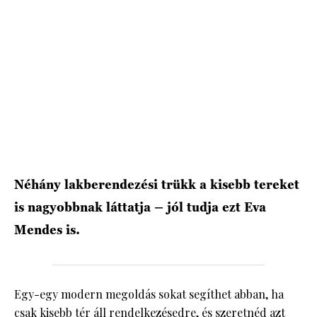
Néhány lakberendezési trükk a kisebb tereket
is nagyobbnak láttatja – jól tudja ezt Eva
Mendes is.
Egy-egy modern megoldás sokat segíthet abban, ha
csak kisebb tér áll rendelkezésedre, és szeretnéd azt