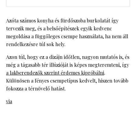
Azóta számos konyha és fürdőszoba burkolatát így
tervezik meg, és a belsőépítészek egyik kedvenc
megoldása a függőleges csempe használata, ha nem áll
rendelkezésre túl sok hely.
Azon túl, hogy ez a dizájn időtlen, nagyon mutatós is, és
még a tágasabb tér illúzióját is képes megteremteni, így
a lakberendezők szerint érdemes kipróbálni
.
Különösen a fényes csempetípus kedvelt, hiszen tovább
fokozza a térnövelő hatást.
via