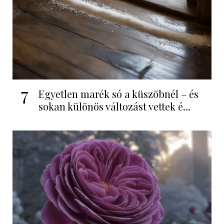
7
Egyetlen marék só a küszöbnél – és
sokan különös változást vettek é...