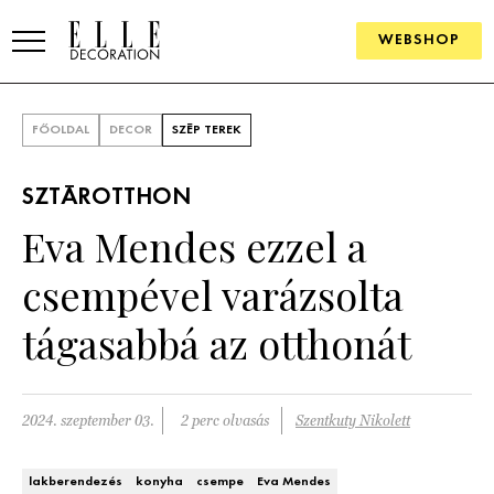
WEBSHOP
ELLE.HU
FŐOLDAL
DECOR
SZÉP TEREK
HÍREK
SZTÁROTTHON
TRENDEK
Eva Mendes ezzel a
SZOBÁK
csempével varázsolta
Konyha
ÖTLETEK
tágasabbá az otthonát
Fürdőszoba
SZÉP TEREK
Nappali
Szállodák és vendégházak
2024. szeptember 03.
2 perc olvasás
Szentkuty Nikolett
WEBSHOP
Hálószoba
Lakások
lakberendezés
konyha
csempe
Eva Mendes