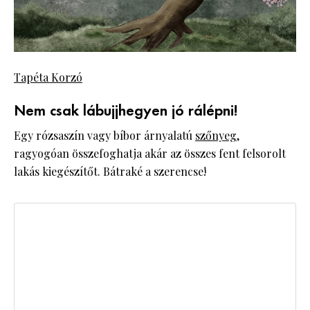
Tapéta Korzó
Nem csak lábujjhegyen jó rálépni!
Egy rózsaszín vagy bíbor árnyalatú
szőnyeg
,
ragyogóan összefoghatja akár az összes fent felsorolt
lakás kiegészítőt. Bátraké a szerencse!