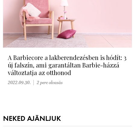
A Barbiecore a lakberendezésben is hódít: 3
új falszín, ami garantáltan Barbie-házzá
változtatja az otthonod
2022.09.30.
2 perc olvasás
NEKED AJÁNLJUK