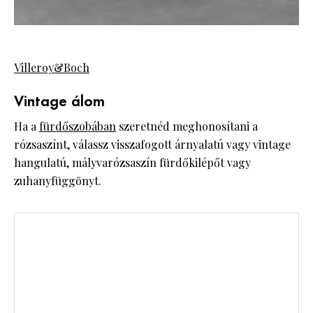
Villeroy&Boch
Vintage álom
Ha a
fürdőszobában
szeretnéd meghonosítani a
rózsaszínt, válassz visszafogott árnyalatú vagy vintage
hangulatú, mályvarózsaszín fürdőkilépőt vagy
zuhanyfüggönyt.