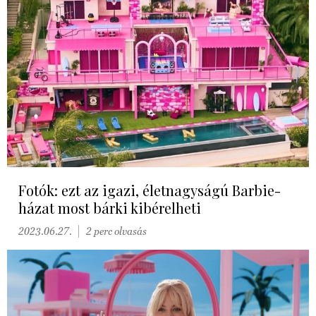
Fotók: ezt az igazi, életnagyságú Barbie-
házat most bárki kibérelheti
2023.06.27.
2 perc olvasás