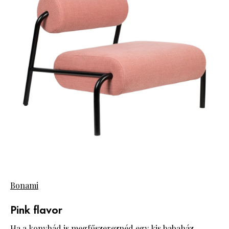
Bonami
Pink flavor
Ha a
konyhád
is megfűszereznéd egy kis babaház