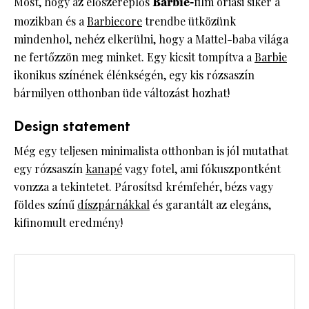
Most, hogy az élőszereplős
Barbie-
film óriási siker a
mozikban és a
Barbiecore
trendbe ütközünk
mindenhol, nehéz elkerülni, hogy a Mattel-baba világa
ne fertőzzön meg minket. Egy kicsit tompítva a
Barbie
ikonikus színének élénkségén, egy kis rózsaszín
bármilyen otthonban üde változást hozhat!
Design statement
Még egy teljesen minimalista otthonban is jól mutathat
egy rózsaszín
kanapé
vagy fotel, ami fókuszpontként
vonzza a tekintetet. Párosítsd krémfehér, bézs vagy
földes színű
díszpárnákkal
és garantált az elegáns,
kifinomult eredmény!