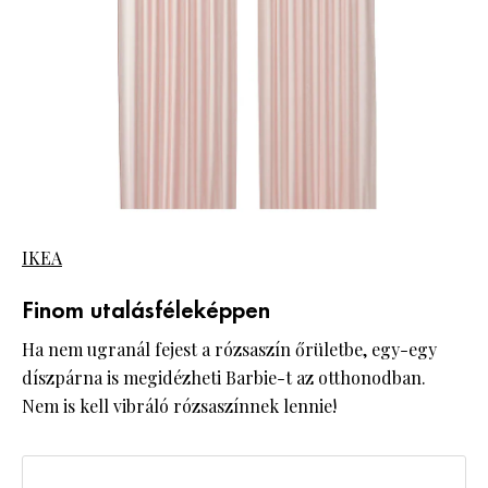
IKEA
Finom utalásféleképpen
Ha nem ugranál fejest a rózsaszín őrületbe, egy-egy
díszpárna is megidézheti Barbie-t az otthonodban.
Nem is kell vibráló rózsaszínnek lennie!