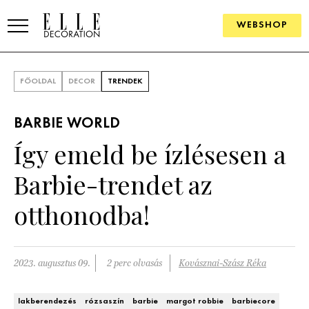
WEBSHOP
ELLE.HU
FŐOLDAL
DECOR
TRENDEK
HÍREK
BARBIE WORLD
TRENDEK
Így emeld be ízlésesen a
SZOBÁK
Barbie-trendet az
Konyha
ÖTLETEK
otthonodba!
Fürdőszoba
SZÉP TEREK
Nappali
Szállodák és vendégházak
2023. augusztus 09.
2 perc olvasás
Kovásznai-Szász Réka
WEBSHOP
Hálószoba
Lakások
lakberendezés
rózsaszín
barbie
margot robbie
barbiecore