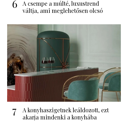
6
A csempe a múlté, luxustrend
váltja, ami meglehetősen olcsó
7
A konyhaszigetnek leáldozott, ezt
akarja mindenki a konyhába