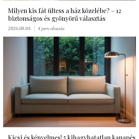
Milyen kis fát ültess a ház közelébe? – 12
biztonságos és gyönyörű választás
2026.08.04.
4 perc olvasás
Kicsi és kényelmes! 5 kihagyhatatlan kanapés