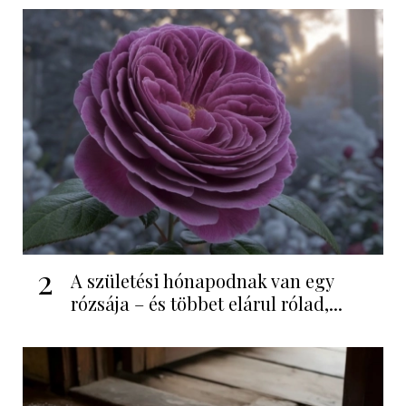
2
A születési hónapodnak van egy
rózsája – és többet elárul rólad,...