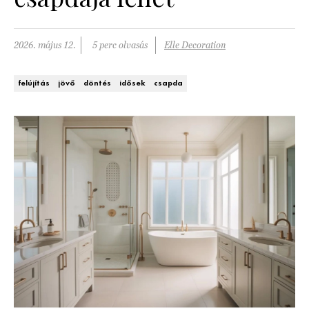
Kert és terasz
HÍRLEVÉL
2026. május 12.
5 perc olvasás
Elle Decoration
felújítás
jövő
döntés
idősek
csapda