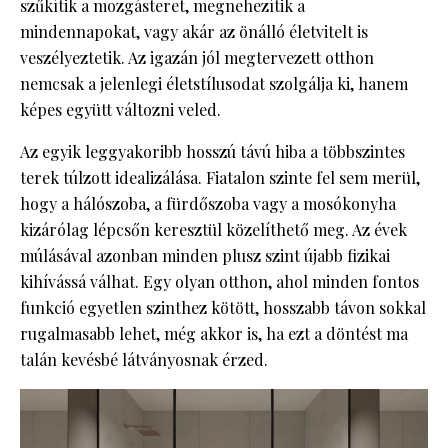
szűkítik a mozgásteret, megnehezítik a
mindennapokat, vagy akár az önálló életvitelt is
veszélyeztetik. Az igazán jól megtervezett otthon
nemcsak a jelenlegi életstílusodat szolgálja ki, hanem
képes együtt változni veled.
Az egyik leggyakoribb hosszú távú hiba a többszintes
terek túlzott idealizálása. Fiatalon szinte fel sem merül,
hogy a hálószoba, a fürdőszoba vagy a mosókonyha
kizárólag lépcsőn keresztül közelíthető meg. Az évek
múlásával azonban minden plusz szint újabb fizikai
kihívássá válhat. Egy olyan otthon, ahol minden fontos
funkció egyetlen szinthez kötött, hosszabb távon sokkal
rugalmasabb lehet, még akkor is, ha ezt a döntést ma
talán kevésbé látványosnak érzed.