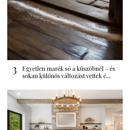
3
Egyetlen marék só a küszöbnél – és
sokan különös változást vettek é...