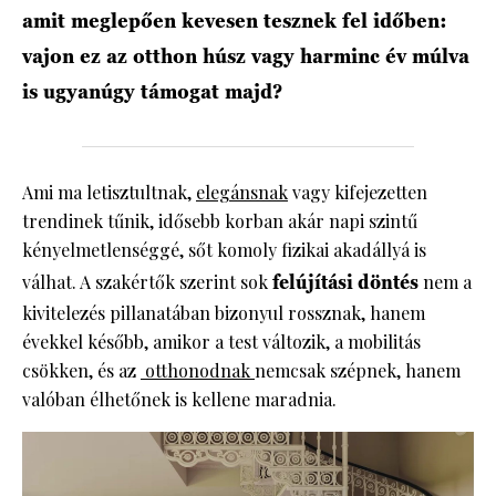
amit meglepően kevesen tesznek fel időben:
vajon ez az otthon húsz vagy harminc év múlva
is ugyanúgy támogat majd?
Ami ma letisztultnak,
elegánsnak
vagy kifejezetten
trendinek tűnik, idősebb korban akár napi szintű
kényelmetlenséggé, sőt komoly fizikai akadállyá is
válhat. A szakértők szerint sok
felújítási döntés
nem a
kivitelezés pillanatában bizonyul rossznak, hanem
évekkel később, amikor a test változik, a mobilitás
csökken, és az
otthonodnak
nemcsak szépnek, hanem
valóban élhetőnek is kellene maradnia.