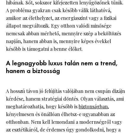
hibának. Sőt, sokszor kifejezetten lenyűgözőnek tűnik.
A probléma gyakran csak később válik láthatóvá,
amikor az élethelyzet, az energiaszint vagy a fizikai
állapot megváltozik. Egy otthon valódi minősége
nemcsak abban mérhető, mennyire szép a beköltözés
napján, hanem abban is, mennyire képes évekkel
később is támogatni a benne élőket.
A legnagyobb luxus talán nem a trend,
hanem a biztosság
A hosszú távon jó felújítás valójában nem csupán dizájn
kérdése, hanem stratégiai döntés. Olyan választás, ami
meghatározhatja, hogy később is
biztonságban
,
kényelmesen és önállóan élhetsz-e ugyanabban az
otthonban. Nem kell lemondani a modernségről vagy
az esztétikáról, de érdemes úgy gondolkodni, hogy a