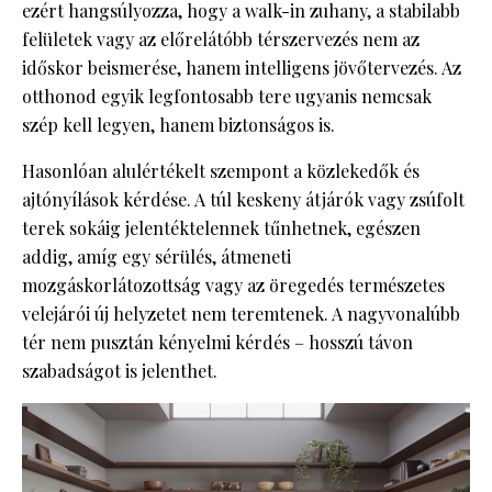
ezért hangsúlyozza, hogy a walk-in zuhany, a stabilabb
felületek vagy az előrelátóbb térszervezés nem az
időskor beismerése, hanem intelligens jövőtervezés. Az
otthonod egyik legfontosabb tere ugyanis nemcsak
szép kell legyen, hanem biztonságos is.
Hasonlóan alulértékelt szempont a közlekedők és
ajtónyílások kérdése. A túl keskeny átjárók vagy zsúfolt
terek sokáig jelentéktelennek tűnhetnek, egészen
addig, amíg egy sérülés, átmeneti
mozgáskorlátozottság vagy az öregedés természetes
velejárói új helyzetet nem teremtenek. A nagyvonalúbb
tér nem pusztán kényelmi kérdés – hosszú távon
szabadságot is jelenthet.