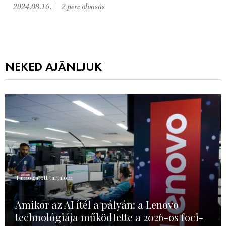
2024.08.16.
2 perc olvasás
NEKED AJÁNLJUK
Támogatott tartalom
Amikor az AI ítél a pályán: a Lenovo
technológiája működtette a 2026-os foci-