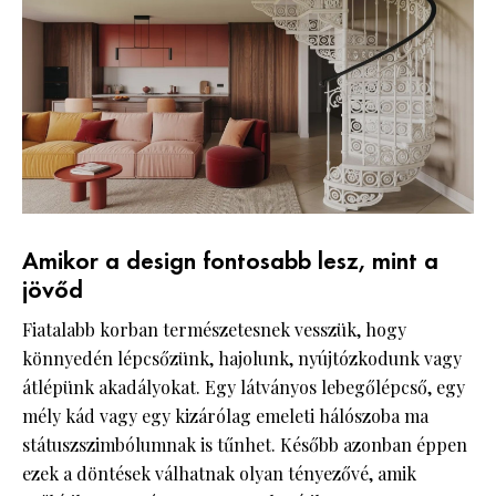
Amikor a design fontosabb lesz, mint a
jövőd
Fiatalabb korban természetesnek vesszük, hogy
könnyedén lépcsőzünk, hajolunk, nyújtózkodunk vagy
átlépünk akadályokat. Egy látványos lebegőlépcső, egy
mély kád vagy egy kizárólag emeleti hálószoba ma
státuszszimbólumnak is tűnhet. Később azonban éppen
ezek a döntések válhatnak olyan tényezővé, amik