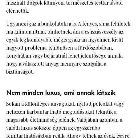
használt dolgok könnyen, természetes testtartásból
elérhetők.
Ugyanez igaz a burkolatokra is. A fényes, sima felületek
ma kifinomultnak tűnhetnek, ám a csúszásveszély az
egyik legkomolyabb, mégis gyakran figyelmen kívül
hagyott probléma. Különösen a fürdőszobában,
konyhában vagy bejáratnál lehet jelentősége annak,
hogy a választott anyag mennyire szolgálja a
biztonságot.
Nem minden luxus, ami annak látszik
Sokan a különleges anyagokat, nyitott polcokat vagy
nehezen karbantartható megoldásokat tekintik a
magasabb életminőség jelének. Valójában azonban a
valódi luxus sokszor éppen az egyszerűbb
fenntarthatóságban rejlik. Ahogy telnek az évek, egyre