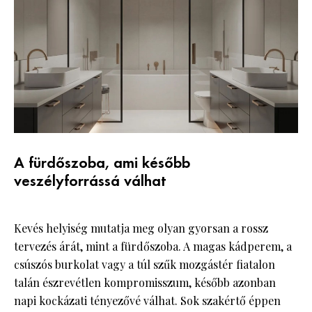
A fürdőszoba, ami később
veszélyforrássá válhat
Kevés helyiség mutatja meg olyan gyorsan a rossz
tervezés árát, mint a fürdőszoba. A magas kádperem, a
csúszós burkolat vagy a túl szűk mozgástér fiatalon
talán észrevétlen kompromisszum, később azonban
napi kockázati tényezővé válhat. Sok szakértő éppen