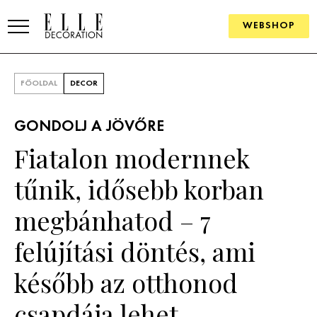
WEBSHOP
ELLE.HU
FŐOLDAL
DECOR
HÍREK
GONDOLJ A JÖVŐRE
TRENDEK
Fiatalon modernnek
SZOBÁK
tűnik, idősebb korban
Konyha
ÖTLETEK
megbánhatod – 7
Fürdőszoba
SZÉP TEREK
felújítási döntés, ami
Nappali
Szállodák és vendégházak
WEBSHOP
később az otthonod
Hálószoba
Lakások
csapdája lehet