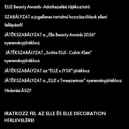
ELLE Beauty Awards - Adatkezelési tájékoztató.
SZABÁLYZAT a jogellenes tartalmú hozzászólások elleni
fellépésről
JÁTÉKSZABÁLYZAT a „Elle Beauty Awards 2026"
nyereményjátékhoz
JÁTÉKSZABÁLYZAT „SoMe ELLE - Calvin Klein”
nyereményjátékhoz
JÁTÉKSZABÁLYZAT az "ELLE x JYSK" játékhoz
JÁTÉKSZABÁLYZAT a „ELLE x Tweezerman” nyereményjátékhoz
Hirdetési ÁSZF
IRATKOZZ FEL AZ ELLE ÉS ELLE DECORATION
HÍRLEVELÉRE!