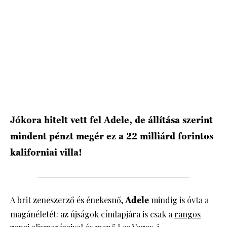
Jókora hitelt vett fel Adele, de állítása szerint
mindent pénzt megér ez a 22 milliárd forintos
kaliforniai villa!
A brit zeneszerző és énekesnő,
Adele
mindig is óvta a
magánéletét: az újságok címlapjára is csak a
rangos