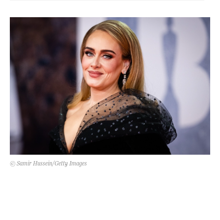
Kert és terasz
HÍRLEVÉL
© Samir Hussein/Getty Images