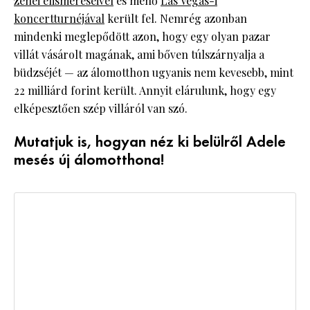
zenei elismeréseivel
és menő
Las Vegas-i
koncertturnéjával
került fel. Nemrég azonban
mindenki meglepődött azon, hogy egy olyan pazar
villát vásárolt magának, ami bőven túlszárnyalja a
büdzséjét — az álomotthon ugyanis nem kevesebb, mint
22 milliárd forint került. Annyit elárulunk, hogy egy
elképesztően szép villáról van szó.
Mutatjuk is, hogyan néz ki belülről Adele
mesés új álomotthona!