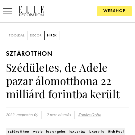
WEBSHOP
ELLE.HU
FŐOLDAL
DECOR
HÍREK
HÍREK
SZTÁROTTHON
TRENDEK
Szédületes, de Adele
SZOBÁK
pazar álomotthona 22
Konyha
ÖTLETEK
milliárd forintba került
Fürdőszoba
SZÉP TEREK
Nappali
Szállodák és vendégházak
2022. augusztus 09.
2 perc olvasás
Kovács Gréta
WEBSHOP
Hálószoba
Lakások
sztárotthon
Adele
los angeles
luxusház
luxusvilla
Rich Paul