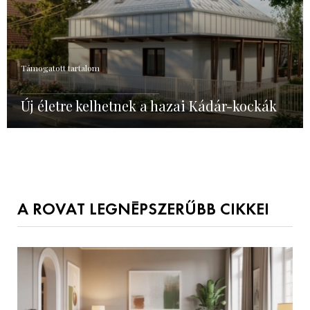
Támogatott tartalom
Új életre kelhetnek a hazai Kádár-kockák
A ROVAT LEGNÉPSZERŰBB CIKKEI