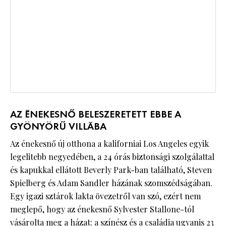
AZ ÉNEKESNŐ BELESZERETETT EBBE A
GYÖNYÖRŰ VILLÁBA
Az énekesnő új otthona a kaliforniai Los Angeles egyik
legelitebb negyedében, a 24 órás biztonsági szolgálattal
és kapukkal ellátott Beverly Park-ban található, Steven
Spielberg és Adam Sandler házának szomszédságában.
Egy igazi sztárok lakta övezetről van szó, ezért nem
meglepő, hogy az énekesnő Sylvester Stallone-tól
vásárolta meg a házat: a színész és a családja ugyanis 23