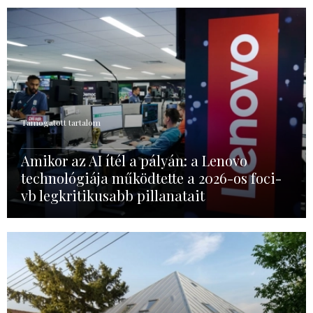
Támogatott tartalom
Amikor az AI ítél a pályán: a Lenovo
technológiája működtette a 2026-os foci-
vb legkritikusabb pillanatait