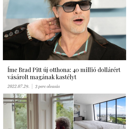
Íme Brad Pitt új otthona: 40 millió dollárért
vásárolt magának kastélyt
2022.07.29.
3 perc olvasás