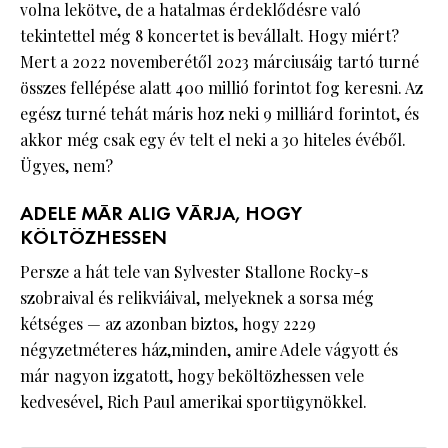
volna lekötve, de a hatalmas érdeklődésre való
tekintettel még 8 koncertet is bevállalt. Hogy miért?
Mert a 2022 novemberétől 2023 márciusáig tartó turné
összes fellépése alatt 400 millió forintot fog keresni. Az
egész turné tehát máris hoz neki 9 milliárd forintot, és
akkor még csak egy év telt el neki a 30 hiteles évéből.
Ügyes, nem?
ADELE MÁR ALIG VÁRJA, HOGY
KÖLTÖZHESSEN
Persze a hát tele van Sylvester Stallone Rocky-s
szobraival és relikviáival, melyeknek a sorsa még
kétséges — az azonban biztos, hogy 2229
négyzetméteres ház,minden, amire Adele vágyott és
már nagyon izgatott, hogy beköltözhessen vele
kedvesével, Rich Paul amerikai sportügynökkel.