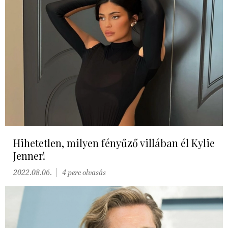
Hihetetlen, milyen fényűző villában él Kylie
Jenner!
2022.08.06.
4 perc olvasás