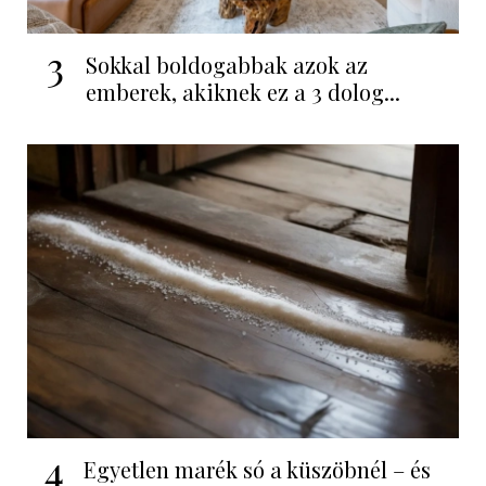
3
Sokkal boldogabbak azok az
emberek, akiknek ez a 3 dolog...
4
Egyetlen marék só a küszöbnél – és