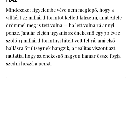
HÁZ
Mindezeket figyelembe véve nem meglepő, hogy a
villáért 22 milliárd forintot kellett kifizetni, amit Adele
örömmel meg is tett volna — ha lett volna rá annyi
pénze. Január elején ugyanis az énekesnő egy 30 évre
szóló 13 milliárd forintnyi hitelt vett fel rá, ami első
hallásra őrültségnek hangzik, a realitás viszont azt
mutatja, hogy az énekesnő nagyon hamar össze fogja
szedni hozzá a pénzt.