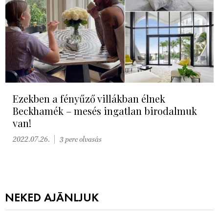
Ezekben a fényűző villákban élnek
Beckhamék – mesés ingatlan birodalmuk
van!
2022.07.26.
3 perc olvasás
NEKED AJÁNLJUK