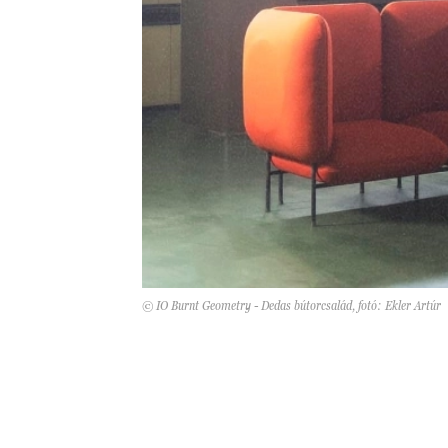
© IO Burnt Geometry - Dedas bútorcsalád, fotó: Ekler Artúr