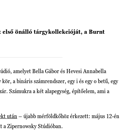
első önálló tárgykollekcióját, a Burnt
stúdió, amelyet Bella Gábor és Hevesi Annabella
 kör, a bináris számrendszer, egy i és egy o betű, egy
bezár. Számukra a két alapegység, építőelem, ami a
ekt után
– újabb mérföldkőhöz érkezett: május 12-én
at a Zipernowsky Stúdióban.