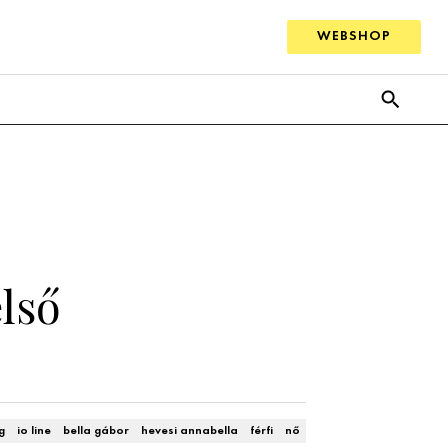
WEBSHOP
lső
g
io line
bella gábor
hevesi annabella
férfi
nő