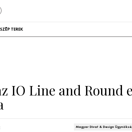
SZÉP TEREK
Szállodák és
vendégházak
Lakások
z IO Line and Round e
a
n
Magyar Divat & Design Ügynöksé