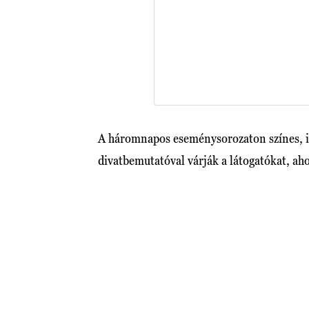
A háromnapos eseménysorozaton színes, i
divatbemutatóval várják a látogatókat, ah