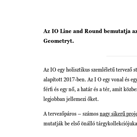
Az IO Line and Round bemutatja az 
Geometryt.
Az IO egy holisztikus szemléletű tervező 
alapított 2017-ben. Az I O egy vonal és egy
férfi és egy nő, a határ és a tér, amit köz
legjobban jellemezi őket.
A tervezőpáros – számos
nagy sikerű proj
mutatják be első önálló tárgykollekciójuk