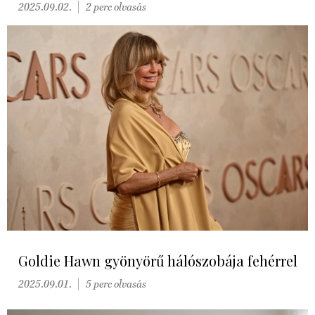
2025.09.02.
2 perc olvasás
Goldie Hawn gyönyörű hálószobája fehérrel
2025.09.01.
5 perc olvasás