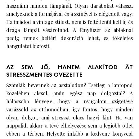
használni minden lámpánál. Olyan darabokat válassz,
amelyeknek a formájával és a színével is elégedett vagy.
Ha imádod a vintage stílust, nem is feltétlenül kell új és
drága lámpát vásárolnod. A fényfüzér az ablaknál
pedig remek beltéri dekoráció lehet, és tökéletes
hangulatot biztosít.
AZ SEM JÓ, HANEM ALAKÍTOD ÁT
STRESSZMENTES ÖVEZETTÉ
Számlák hevernek az asztalodon? Esetleg a laptopod
közelében alszol, amin egész nap dolgoztál? A
hálószoba lényege, hogy a
nyugalom szigetévé
varázsold az otthonodban, így fontos, hogy minden
olyan dolgot, ami stresszt okoz hagyj kint. Ha van
nappalid, akkor a tévé elhelyezése sem a legjobb ötlet
ebben a térben. Helyette inkább a kedvenc könyveid