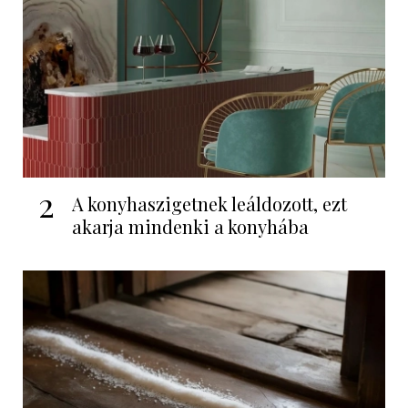
2
A konyhaszigetnek leáldozott, ezt
akarja mindenki a konyhába