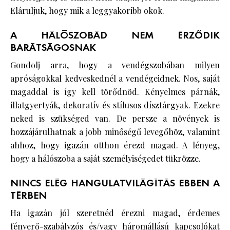
Eláruljuk, hogy mik a leggyakoribb okok.
A HÁLÓSZOBÁD NEM ÉRZŐDIK
BARÁTSÁGOSNAK
Gondolj arra, hogy a vendégszobában milyen
apróságokkal kedveskednél a vendégeidnek. Nos, saját
magaddal is így kell törődnöd. Kényelmes párnák,
illatgyertyák, dekoratív és stílusos dísztárgyak. Ezekre
neked is szükséged van. De persze a növények is
hozzájárulhatnak a jobb minőségű levegőhöz, valamint
ahhoz, hogy igazán otthon érezd magad. A lényeg,
hogy a hálószoba a saját személyiségedet tükrözze.
NINCS ELÉG HANGULATVILÁGÍTÁS EBBEN A
TÉRBEN
Ha igazán jól szeretnéd érezni magad, érdemes
fényerő-szabályzós és/vagy háromállású kapcsolókat