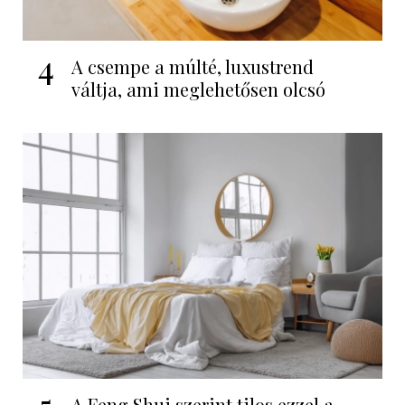
4
A csempe a múlté, luxustrend
váltja, ami meglehetősen olcsó
5
A Feng Shui szerint tilos ezzel a