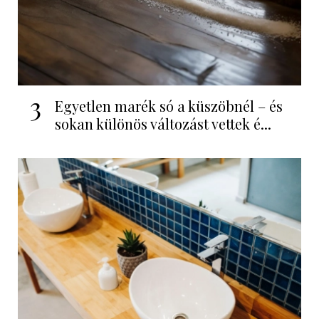
3
Egyetlen marék só a küszöbnél – és
sokan különös változást vettek é...