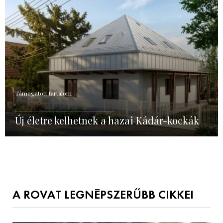
Támogatott tartalom
Új életre kelhetnek a hazai Kádár-kockák
A ROVAT LEGNÉPSZERŰBB CIKKEI