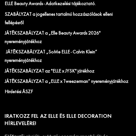
ELLE Beauty Awards - Adatkezelési tájékoztató.
SZABÁLYZAT a jogellenes tartalmú hozzászólások elleni
fellépésről
JÁTÉKSZABÁLYZAT a „Elle Beauty Awards 2026"
nyereményjátékhoz
JÁTÉKSZABÁLYZAT „SoMe ELLE - Calvin Klein”
nyereményjátékhoz
JÁTÉKSZABÁLYZAT az "ELLE x JYSK" játékhoz
JÁTÉKSZABÁLYZAT a „ELLE x Tweezerman” nyereményjátékhoz
Hirdetési ÁSZF
IRATKOZZ FEL AZ ELLE ÉS ELLE DECORATION
HÍRLEVELÉRE!