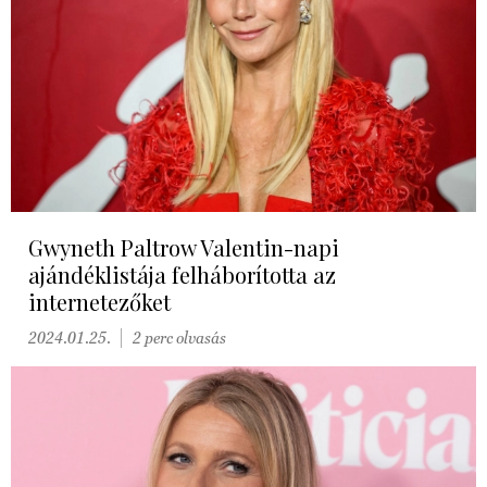
Gwyneth Paltrow Valentin-napi
ajándéklistája felháborította az
internetezőket
2024.01.25.
2 perc olvasás