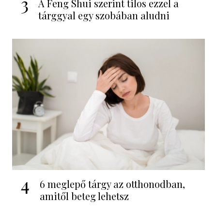
3
A Feng Shui szerint tilos ezzel a
tárggyal egy szobában aludni
4
6 meglepő tárgy az otthonodban,
amitől beteg lehetsz