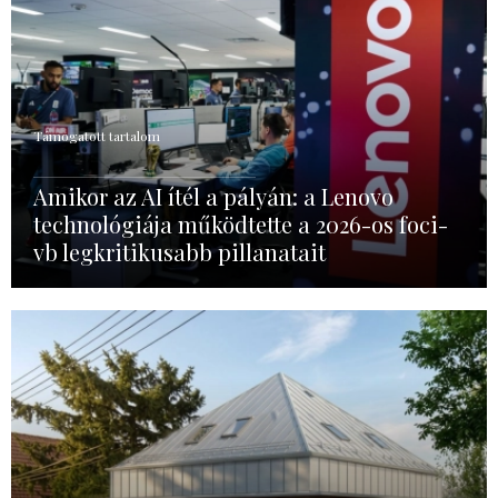
Támogatott tartalom
Amikor az AI ítél a pályán: a Lenovo
technológiája működtette a 2026-os foci-
vb legkritikusabb pillanatait