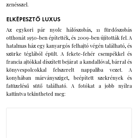
zenésszel.
ELKÉPESZTŐ LUXUS
Az egykori pár nyolc hálószobás, 11 fürdőszobás
otthonát 1950-ben építették, és 2009-ben újították fel. A
hatalmas ház egy kanyargós felhajtó végén található, és
szürke téglából épült. A fekete-fehér csempékkel és
francia ajtókkal díszített bejárat a kandallóval, bárral és
könyvespolcokkal felszerelt nappaliba vezet. A
konyhában márványsziget, beépített szekrények és
fatüzelésű sütő található. A fotókat a jobb nyílra
kattintva tekintheted meg: