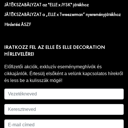
JÁTÉKSZABÁLYZAT az "ELLE x JYSK" játékhoz
JÁTÉKSZABÁLYZAT a „ELLE x Tweezerman” nyereményjátékhoz
Hirdetési ÁSZF
IRATKOZZ FEL AZ ELLE ÉS ELLE DECORATION
HÍRLEVELÉRE!
Előfizetői akciók, exkluzív eseménymeghívók és
cikkajánlók. Értesülj elsőként a velünk kapcsolatos hírekről
és less be a kulisszák mögé!