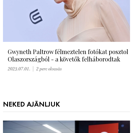
Gwyneth Paltrow félmeztelen fotókat posztol
Olaszországból - a követők felháborodtak
2023.07.01.
2 perc olvasás
NEKED AJÁNLJUK