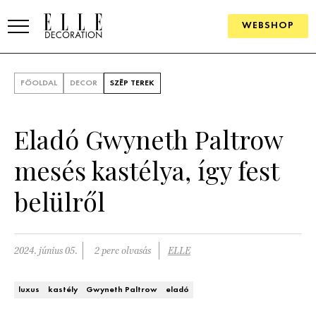
WEBSHOP
ELLE.HU
FŐOLDAL
DECOR
SZÉP TEREK
HÍREK
Eladó Gwyneth Paltrow
TRENDEK
mesés kastélya, így fest
SZOBÁK
belülről
Konyha
ÖTLETEK
Fürdőszoba
SZÉP TEREK
2024. június 05.
2 perc olvasás
ELLE
Nappali
Szállodák és vendégházak
WEBSHOP
luxus
kastély
Gwyneth Paltrow
eladó
Hálószoba
Lakások