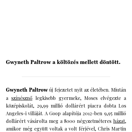
Gwyneth Paltrow a költözés mellett döntött.
Gwyneth Paltrow
új fejezetet nyit az életében. Miután
a
színésznő
legkisebb gyermeke, Moses elvégezte a
középiskolát, 29,99 millió dollárért piacra dobta Los
Angeles-i villáját. A Goop alapítója 2012-ben 9,95 millió
dollárért vásárolta meg a 8000 négyzetméteres
házat
,
amikor még együtt voltak a volt férjével, Chris Martin