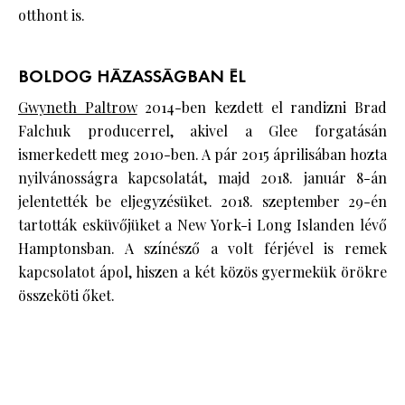
otthont is.
BOLDOG HÁZASSÁGBAN ÉL
Gwyneth Paltrow
2014-ben kezdett el randizni Brad
Falchuk producerrel, akivel a Glee forgatásán
ismerkedett meg 2010-ben. A pár 2015 áprilisában hozta
nyilvánosságra kapcsolatát, majd 2018. január 8-án
jelentették be eljegyzésüket. 2018. szeptember 29-én
tartották esküvőjüket a New York-i Long Islanden lévő
Hamptonsban. A színésző a volt férjével is remek
kapcsolatot ápol, hiszen a két közös gyermekük örökre
összeköti őket.