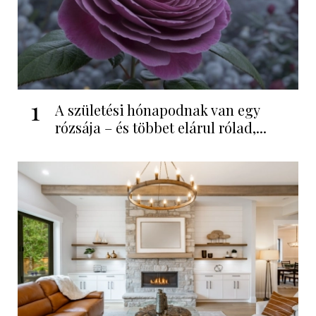
1
A születési hónapodnak van egy
rózsája – és többet elárul rólad,...