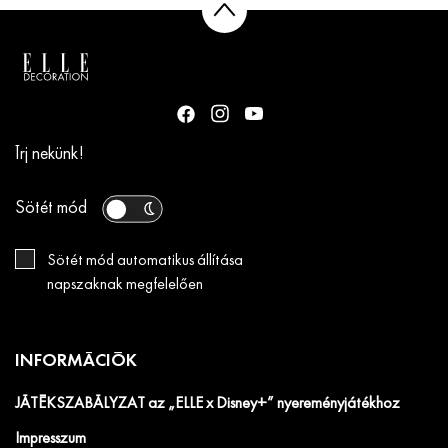
Írj nekünk!
Sötét mód
Sötét mód automatikus állítása
napszaknak megfelelően
INFORMÁCIÓK
JÁTÉKSZABÁLYZAT az „ELLE x Disney+” nyereményjátékhoz
Impresszum