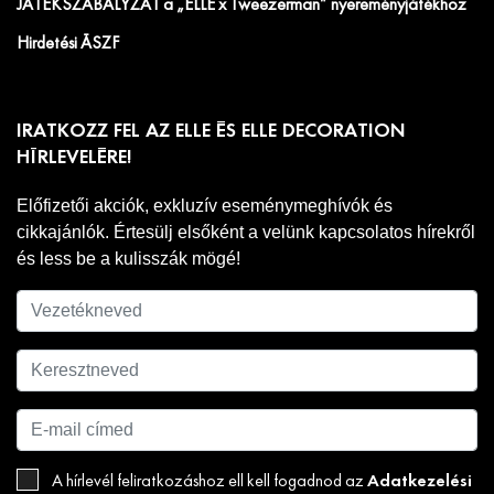
JÁTÉKSZABÁLYZAT a „ELLE x Tweezerman” nyereményjátékhoz
Hirdetési ÁSZF
IRATKOZZ FEL AZ ELLE ÉS ELLE DECORATION
HÍRLEVELÉRE!
Előfizetői akciók, exkluzív eseménymeghívók és
cikkajánlók. Értesülj elsőként a velünk kapcsolatos hírekről
és less be a kulisszák mögé!
Adatkezelési
A hírlevél feliratkozáshoz ell kell fogadnod az