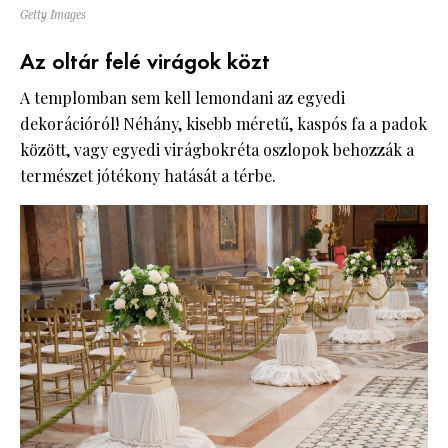
Getty Images
Az oltár felé virágok közt
A templomban sem kell lemondani az egyedi
dekorációról! Néhány, kisebb méretű, kaspós fa a padok
között, vagy egyedi virágbokréta oszlopok behozzák a
természet jótékony hatását a térbe.