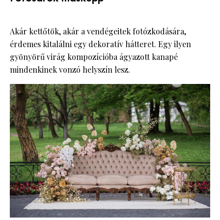
Akár kettőtök, akár a vendégeitek fotózkodására,
érdemes kitalálni egy dekoratív hátteret. Egy ilyen
gyönyörű virág kompozícióba ágyazott kanapé
mindenkinek vonzó helyszín lesz.