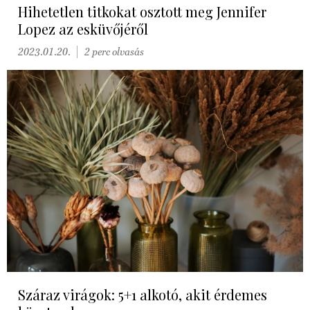
Hihetetlen titkokat osztott meg Jennifer
Lopez az esküvőjéről
2023.01.20.
2 perc olvasás
Száraz virágok: 5+1 alkotó, akit érdemes