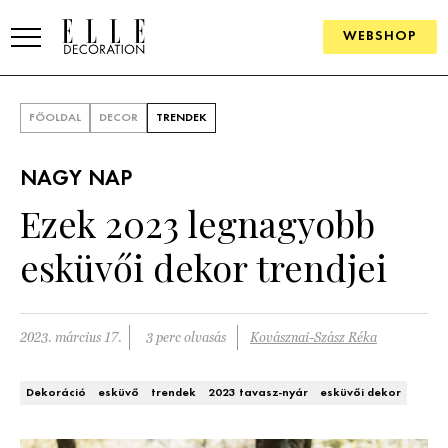
WEBSHOP
ELLE.HU
FŐOLDAL
DECOR
TRENDEK
HÍREK
NAGY NAP
TRENDEK
Ezek 2023 legnagyobb
SZOBÁK
esküvői dekor trendjei
Konyha
ÖTLETEK
Fürdőszoba
SZÉP TEREK
2023. március 17.
3 perc olvasás
Kovásznai-Szász Réka
Nappali
Szállodák és vendégházak
WEBSHOP
Dekoráció
esküvő
trendek
2023 tavasz-nyár
esküvői dekor
Hálószoba
Lakások