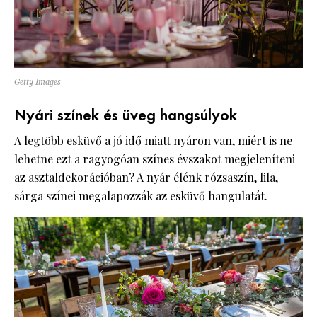
Getty Images
Nyári színek és üveg hangsúlyok
A legtöbb esküvő a jó idő miatt
nyáron
van, miért is ne
lehetne ezt a ragyogóan színes évszakot megjeleníteni
az asztaldekorációban? A nyár élénk rózsaszín, lila,
sárga színei megalapozzák az esküvő hangulatát.