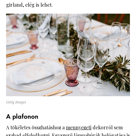
girland, elég is lehet.
Getty Images
A plafonon
A tökéletes összhatáshoz a
mennyezeti
dekorról sem
szabad elfeledkezni. Egyszerű lámpabúrák belógatása is