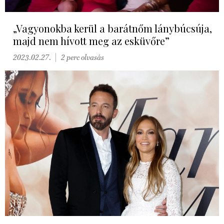
„Vagyonokba kerül a barátnőm lánybúcsúja,
majd nem hívott meg az esküvőre”
2023.02.27.
2 perc olvasás