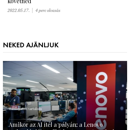
követned
2022.05.17.
4 perc olvasás
NEKED AJÁNLJUK
Támogatott tartalom
Amikor az AI ítél a pályán: a Lenovo