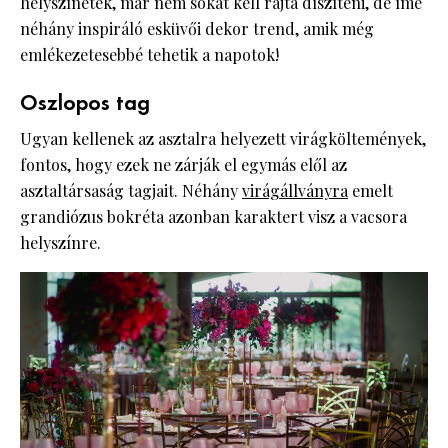
helyszínetek, már nem sokat kell rajta díszíteni, de íme
néhány inspiráló esküvői dekor trend, amik még
emlékezetesebbé tehetik a napotok!
Oszlopos tag
Ugyan kellenek az asztalra helyezett virágköltemények,
fontos, hogy ezek ne zárják el egymás elől az
asztaltársaság tagjait. Néhány
virágállványra
emelt
grandiózus bokréta azonban karaktert visz a vacsora
helyszínre.