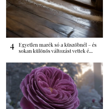
4
Egyetlen marék só a küszöbnél – és
sokan különös változást vettek é...