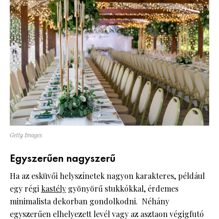
Getty Images
Egyszerűen nagyszerű
Ha az esküvői helyszínetek nagyon karakteres, például
egy régi
kastély
gyönyörű stukkókkal, érdemes
minimalista dekorban gondolkodni. Néhány
egyszerűen elhelyezett levél vagy az asztaon végigfutó