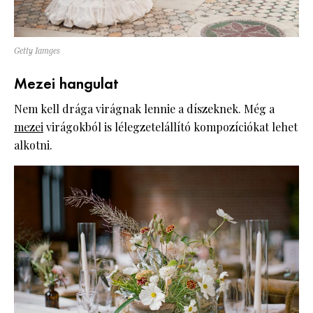
Getty Iamges
Mezei hangulat
Nem kell drága virágnak lennie a díszeknek. Még a
mezei
virágokból is lélegzetelállító kompozíciókat lehet
alkotni.