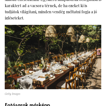
karaktert ad a vacsora térnek, de ha ezeket ki is
tudjátok világítani, minden vendég méltatni fogja a jó
ízléseteket.
Getty Images
Fotósarok másképp