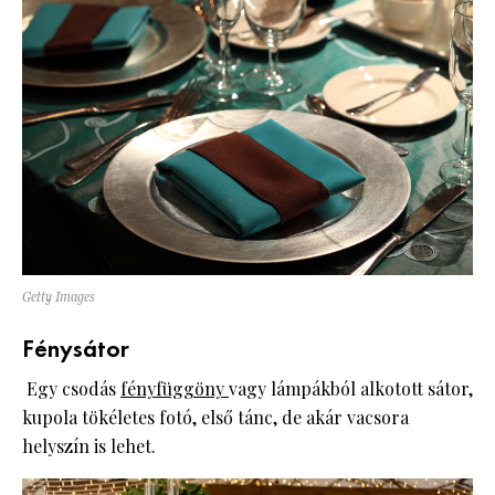
Getty Images
Fénysátor
Egy csodás
fényfüggöny
vagy lámpákból alkotott sátor,
kupola tökéletes fotó, első tánc, de akár vacsora
helyszín is lehet.