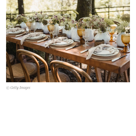
Kert és terasz
HÍRLEVÉL
© Getty Images