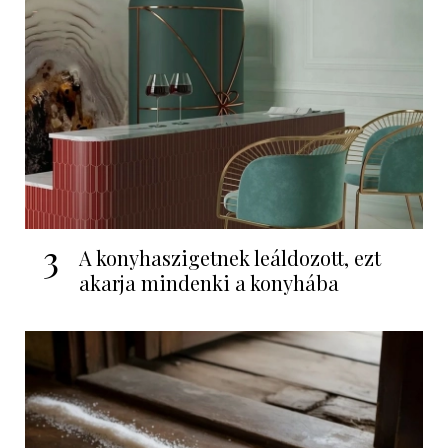
3
A konyhaszigetnek leáldozott, ezt
akarja mindenki a konyhába