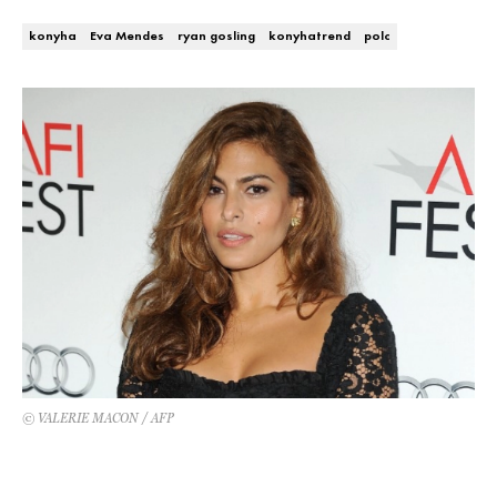
Kert és terasz
HÍRLEVÉL
konyha
Eva Mendes
ryan gosling
konyhatrend
polc
© VALERIE MACON / AFP