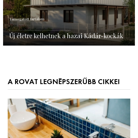
Támogatott tartalom
Új életre kelhetnek a hazai Kádár-kockák
A ROVAT LEGNÉPSZERŰBB CIKKEI