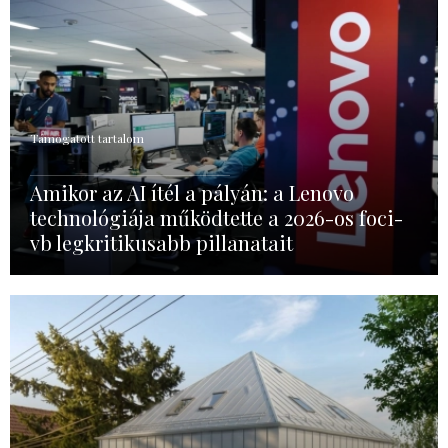
Támogatott tartalom
Amikor az AI ítél a pályán: a Lenovo
technológiája működtette a 2026-os foci-
vb legkritikusabb pillanatait