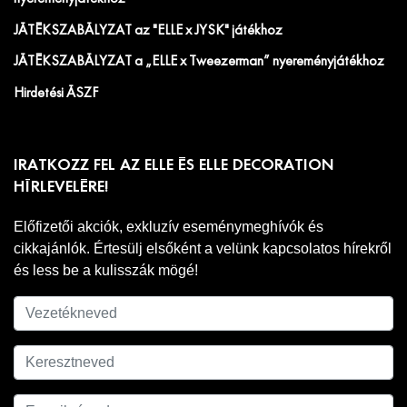
JÁTÉKSZABÁLYZAT az "ELLE x JYSK" játékhoz
JÁTÉKSZABÁLYZAT a „ELLE x Tweezerman” nyereményjátékhoz
Hirdetési ÁSZF
IRATKOZZ FEL AZ ELLE ÉS ELLE DECORATION
HÍRLEVELÉRE!
Előfizetői akciók, exkluzív eseménymeghívók és
cikkajánlók. Értesülj elsőként a velünk kapcsolatos hírekről
és less be a kulisszák mögé!