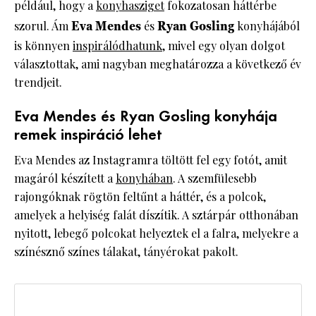
például, hogy a
konyhasziget
fokozatosan háttérbe
szorul. Ám
Eva Mendes
és
Ryan Gosling
konyhájából
is könnyen
inspirálódhatunk
, mivel egy olyan dolgot
választottak, ami nagyban meghatározza a következő év
trendjeit.
Eva Mendes és Ryan Gosling konyhája
remek inspiráció lehet
Eva Mendes az Instagramra töltött fel egy fotót, amit
magáról készített a
konyhában
. A szemfülesebb
rajongóknak rögtön feltűnt a háttér, és a polcok,
amelyek a helyiség falát díszítik. A sztárpár otthonában
nyitott, lebegő polcokat helyeztek el a falra, melyekre a
színésznő színes tálakat, tányérokat pakolt.