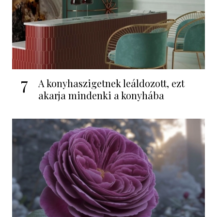
7
A konyhaszigetnek leáldozott, ezt
akarja mindenki a konyhába