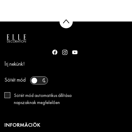
Írj nekünk!
Sötét mód
Sötét mód automatikus állítása
napszaknak megfelelően
INFORMÁCIÓK