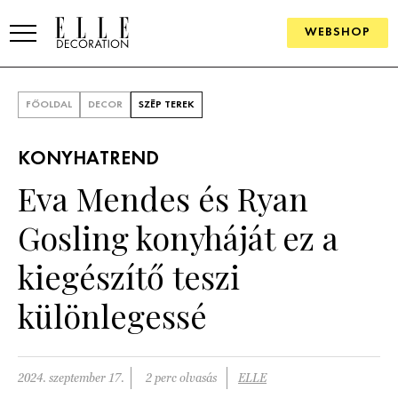
WEBSHOP
ELLE.HU
FŐOLDAL
DECOR
SZÉP TEREK
HÍREK
KONYHATREND
TRENDEK
Eva Mendes és Ryan
SZOBÁK
Gosling konyháját ez a
Konyha
ÖTLETEK
kiegészítő teszi
Fürdőszoba
SZÉP TEREK
különlegessé
Nappali
Szállodák és vendégházak
WEBSHOP
Hálószoba
Lakások
2024. szeptember 17.
2 perc olvasás
ELLE