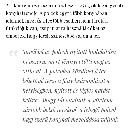
A
lakberendezők szerint
ez lesz 2025 egyik legnagyobb
konyhatrendje. A polcok egyre több konyhában
jelennek meg, és a legtöbb esetben nem tárolási
funkciójuk van, csupán arra használják őket az
emberek, hogy kicsit színesebbé váljon a tér.
Továbbá az polcok nyitott kialakítása
népszerű, mert fénnyel tölti meg az
otthont. A polcokat körülvevő tér
lehetővé teszi a fény beáramlását a
helyiségben, nyitott és légies hatást
keltve. Ahogy távolodunk a sötétebb,
zártabb belső terektől, a lebegő polcok
nagyszerű konyhai megoldássá válnak