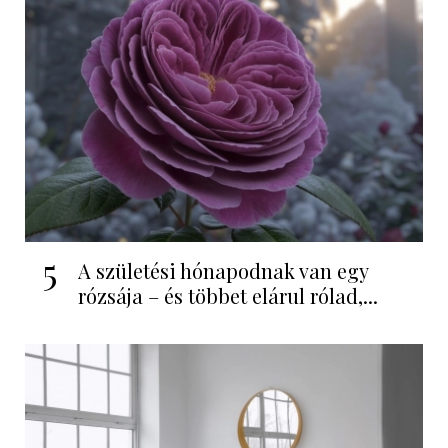
5
A születési hónapodnak van egy
rózsája – és többet elárul rólad,...