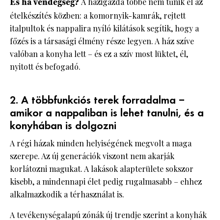
És ha vendégség?
A házigazda többé nem tűnik el az
ételkészítés közben: a komornyik-kamrák, rejtett
italpultok és nappalira nyíló kilátások segítik, hogy a
főzés is a társasági élmény része legyen. A ház szíve
valóban a konyha lett – és ez a szív most lüktet, él,
nyitott és befogadó.
2. A többfunkciós terek forradalma –
amikor a nappaliban is lehet tanulni, és a
konyhában is dolgozni
A régi házak minden helyiségének megvolt a maga
szerepe. Az új generációk viszont nem akarják
korlátozni magukat. A lakások alapterülete sokszor
kisebb, a mindennapi élet pedig rugalmasabb – ehhez
alkalmazkodik a térhasználat is.
A tevékenységalapú zónák új trendje szerint a konyhák