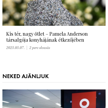
Kis tér, nagy ötlet – Pamela Anderson
társalgója konyhájának étkezőjében
2025.05.07.
2 perc olvasás
NEKED AJÁNLJUK