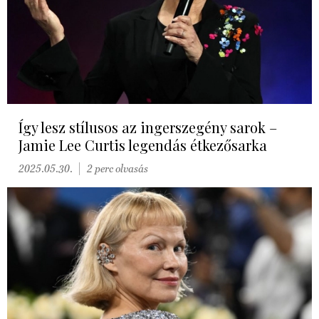
Így lesz stílusos az ingerszegény sarok –
Jamie Lee Curtis legendás étkezősarka
2025.05.30.
2 perc olvasás