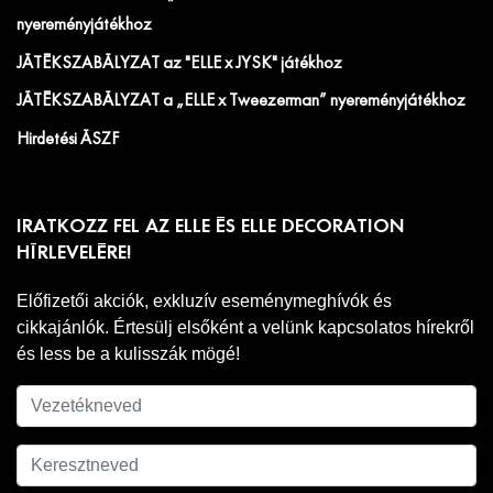
nyereményjátékhoz
JÁTÉKSZABÁLYZAT az "ELLE x JYSK" játékhoz
JÁTÉKSZABÁLYZAT a „ELLE x Tweezerman” nyereményjátékhoz
Hirdetési ÁSZF
IRATKOZZ FEL AZ ELLE ÉS ELLE DECORATION
HÍRLEVELÉRE!
Előfizetői akciók, exkluzív eseménymeghívók és
cikkajánlók. Értesülj elsőként a velünk kapcsolatos hírekről
és less be a kulisszák mögé!