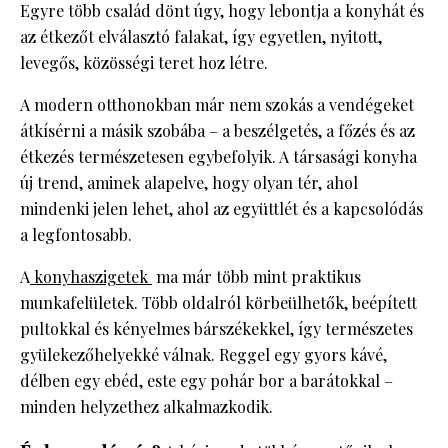
Egyre több család dönt úgy, hogy lebontja a konyhát és
az étkezőt elválasztó falakat, így egyetlen, nyitott,
levegős, közösségi teret hoz létre.
A modern otthonokban már nem szokás a vendégeket
átkísérni a másik szobába – a beszélgetés, a főzés és az
étkezés természetesen egybefolyik. A társasági konyha
új trend, aminek alapelve, hogy olyan tér, ahol
mindenki jelen lehet, ahol az együttlét és a kapcsolódás
a legfontosabb.
A
konyhaszigetek
ma már több mint praktikus
munkafelületek. Több oldalról körbeülhetők, beépített
pultokkal és kényelmes bárszékekkel, így természetes
gyülekezőhelyekké válnak. Reggel egy gyors kávé,
délben egy ebéd, este egy pohár bor a barátokkal –
minden helyzethez alkalmazkodik.