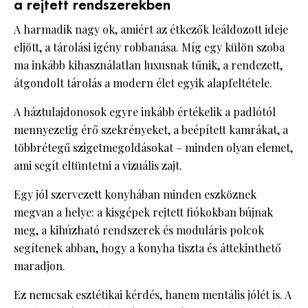
a rejtett rendszerekben
A harmadik nagy ok, amiért az étkezők leáldozott ideje
eljött, a tárolási igény robbanása. Míg egy külön szoba
ma inkább kihasználatlan luxusnak tűnik, a rendezett,
átgondolt tárolás a modern élet egyik alapfeltétele.
A háztulajdonosok egyre inkább értékelik a padlótól
mennyezetig érő szekrényeket, a beépített kamrákat, a
többrétegű szigetmegoldásokat – minden olyan elemet,
ami segít eltüntetni a vizuális zajt.
Egy jól szervezett konyhában minden eszköznek
megvan a helye: a kisgépek rejtett fiókokban bújnak
meg, a kihúzható rendszerek és moduláris polcok
segítenek abban, hogy a konyha tiszta és áttekinthető
maradjon.
Ez nemcsak esztétikai kérdés, hanem mentális jólét is. A