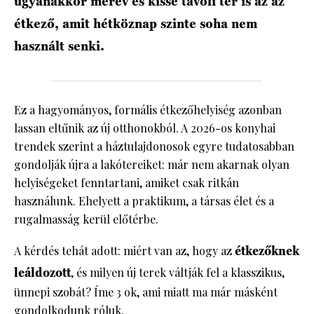
ugyanakkor merev és kissé távoli tér is az az
étkező, amit hétköznap szinte soha nem
használt senki.
Ez a hagyományos, formális étkezőhelyiség azonban
lassan eltűnik az új otthonokból. A 2026-os konyhai
trendek szerint a háztulajdonosok egyre tudatosabban
gondolják újra a lakótereiket: már nem akarnak olyan
helyiségeket fenntartani, amiket csak ritkán
használunk. Ehelyett a praktikum, a társas élet és a
rugalmasság kerül előtérbe.
A kérdés tehát adott: miért van az, hogy az
étkezőknek
leáldozott
, és milyen új terek váltják fel a klasszikus,
ünnepi szobát? Íme 3 ok, ami miatt ma már másként
gondolkodunk róluk.