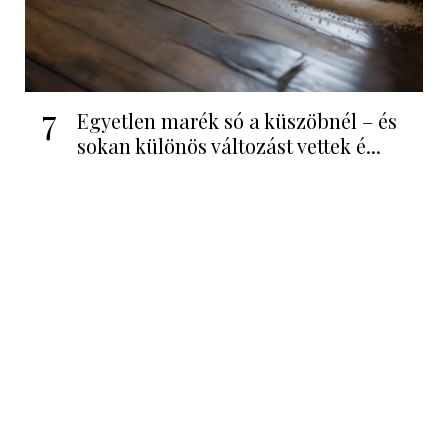
7
Egyetlen marék só a küszöbnél – és
sokan különös változást vettek é...