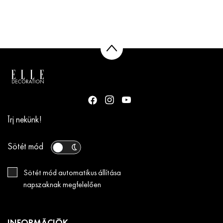
Írj nekünk!
Sötét mód
Sötét mód automatikus állítása
napszaknak megfelelően