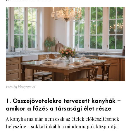
Fotó by ideogram.ai
1. Összejövetelekre tervezett konyhák –
amikor a főzés a társasági élet része
A
konyha
ma már nem csak az ételek előkészítésének
helyszíne – sokkal inkább a mindennapok központja.