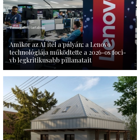
Támogatott tartalom
Amikor az AI ítél a pályán: a Lenovo
technológiája működtette a 2026-os foci-
vb legkritikusabb pillanatait