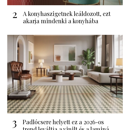
2
A konyhaszigetnek leáldozott, ezt
akarja mindenki a konyhába
3
Padlócsere helyett ez a 2026-os
trend leváltja a vinilt és a laminá...