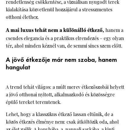
rendetlenség csökkentése, a vizuálisan nyugodt terek
kialakítása közvetlenül hozzájárul a stresszmentes
otthoni élethez.
A mai luxus tehát nem a különálló étkező,
hanem a
csendes elegancia és a praktikus elrendezés – egy olyan
tér, ahol minden kéznél van, de semmi sincs szem előtt.
A jövő étkezője már nem szoba, hanem
hangulat
A trend tehát világos: a múlt merev étkezőszobái helyett
a jövő otthonai nyitott, alkalmazkodó és közösségre
épülő tereket teremtenek.
Lehet, hogy a klasszikus étkező lassan eltűnik, de a
közös étkezés élménye nem: csak átköltözik oda, ahol
az élet zajlik. A konyhába, a
nappali
sarkába, a kinti