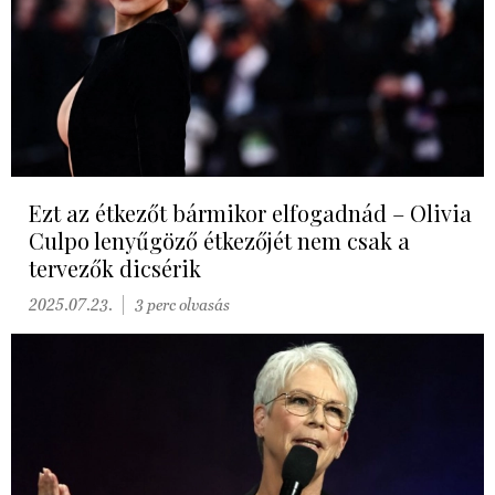
Ezt az étkezőt bármikor elfogadnád – Olivia
Culpo lenyűgöző étkezőjét nem csak a
tervezők dicsérik
2025.07.23.
3 perc olvasás