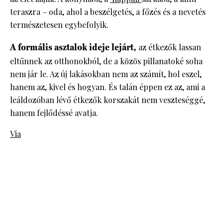
teraszra – oda, ahol a beszélgetés, a főzés és a nevetés
természetesen egybefolyik.
A formális asztalok ideje lejárt,
az étkezők lassan
eltűnnek az otthonokból, de a közös pillanatoké soha
nem jár le. Az új lakásokban nem az számít, hol eszel,
hanem az, kivel és hogyan. És talán éppen ez az, ami a
leáldozóban lévő étkezők korszakát nem veszteséggé,
hanem fejlődéssé avatja.
Via