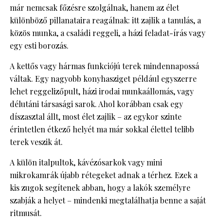
már nemcsak főzésre szolgálnak, hanem az élet
különböző pillanataira reagálnak: itt zajlik a tanulás, a
közös munka, a családi reggeli, a házi feladat-írás vagy
egy esti borozás.
A kettős vagy hármas funkciójú terek mindennapossá
váltak. Egy nagyobb konyhasziget például egyszerre
lehet reggelizőpult, házi irodai munkaállomás, vagy
délutáni társasági sarok. Ahol korábban csak egy
díszasztal állt, most élet zajlik – az egykor szinte
érintetlen étkező helyét ma már sokkal élettel telibb
terek veszik át.
A külön italpultok, kávézósarkok vagy mini
mikrokamrák újabb rétegeket adnak a térhez. Ezek a
kis zugok segítenek abban, hogy a lakók személyre
szabják a helyet – mindenki megtalálhatja benne a saját
ritmusát.