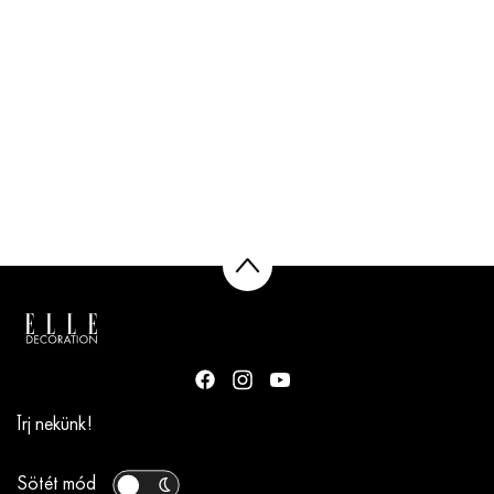
Írj nekünk!
Sötét mód