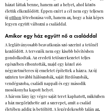
házat láttak benne, hanem azt a helyet, ahol közös
életük elkezdődött. Éppen ezért a cél nem egy teljesen
új
otthon
létrehozása volt, hanem az, hogy a ház képes
legyen együtt változni a családdal.
Amikor egy ház együtt nő a családdal
A leglátványosabb beavatkozás szó szerint a tetőnél
kezdődött. A tervezők nem egy kisebb bővítésben
gondolkodtak. Az eredeti tetőszerkezetet teljes
egészében elbontották, majd egy közel 166
négyzetméteres új emeletet építettek a házra. Az új
szinten további hálószobák, saját fürdőszobák,
vendégszoba, családi nappali és egy második
mosókonyha kapott helyet.
A három lány így végre saját teret kaphatott, miközben
a ház megőrizhette azt a szerepet, amit a család
életében addig is betöltött. A legérdekesebb talán az,