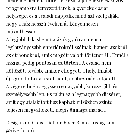
medence melletti kültéri étkező, a pihenésre és közös
programokra tervezett terek, a gyerekek saját
helyiségei és a családi
nappalik
mind azt szolgálják,
hogy a ház hosszú éveken át kényelmesen
működhessen.
A legjobb lakásbemutatások gyakran nem a
leglátványosabb enteriőrökről szólnak, hanem azokról
az otthonokról, amik mögött valódi történet áll. Ennél a
háznál pedig pontosan ez történt. A család nem
költözött tovább, amikor elfogyott a hely. Inkább
újragondolta azt az otthont, amihez már kötődött.
A végeredmény egyszerre nagyobb, korszerűbb és
személyesebb lett. És talán ez a legnagyobb dicséret,
amit egy átalakított ház kaphat: miközben szinte
teljesen megváltozott, mégis önmaga maradt.
Design and Construction:
River Brook
Instagram
@riverbrook_