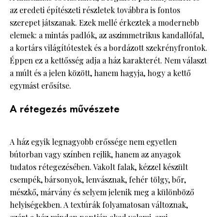
az eredeti építészeti részletek továbbra is fontos
szerepet játszanak. Ezek mellé érkeztek a modernebb
elemek: a mintás padlók, az aszimmetrikus kandallófal,
a kortárs világítótestek és a bordázott szekrényfrontok.
Éppen ez a kettősség adja a ház karakterét. Nem választ
a múlt és a jelen között, hanem hagyja, hogy a kettő
egymást erősítse.
A rétegezés művészete
A ház egyik legnagyobb erőssége nem egyetlen
bútorban vagy színben rejlik, hanem az anyagok
tudatos rétegezésében. Vakolt falak, kézzel készült
csempék, bársonyok, lenvásznak, fehér tölgy, bőr,
mészkő, márvány és selyem jelenik meg a különböző
helyiségekben. A textúrák folyamatosan változnak,