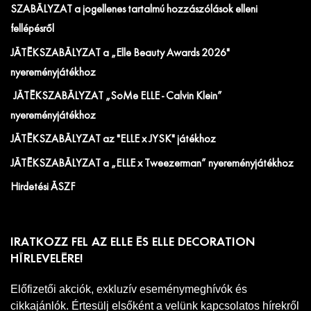
SZABÁLYZAT a jogellenes tartalmú hozzászólások elleni
fellépésről
JÁTÉKSZABÁLYZAT a „Elle Beauty Awards 2026"
nyereményjátékhoz
JÁTÉKSZABÁLYZAT „SoMe ELLE - Calvin Klein”
nyereményjátékhoz
JÁTÉKSZABÁLYZAT az "ELLE x JYSK" játékhoz
JÁTÉKSZABÁLYZAT a „ELLE x Tweezerman” nyereményjátékhoz
Hirdetési ÁSZF
IRATKOZZ FEL AZ ELLE ÉS ELLE DECORATION
HÍRLEVELÉRE!
Előfizetői akciók, exkluzív eseménymeghívók és
cikkajánlók. Értesülj elsőként a velünk kapcsolatos hírekről