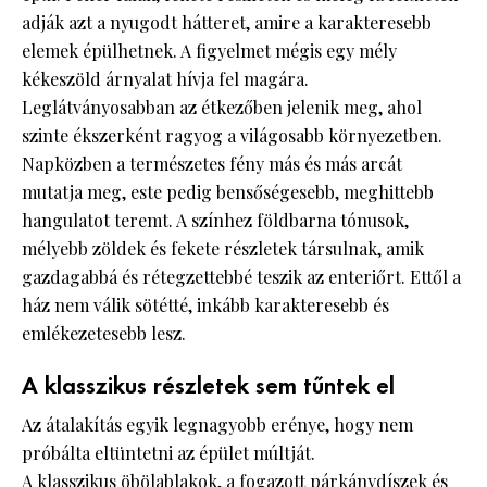
adják azt a nyugodt hátteret, amire a karakteresebb
elemek épülhetnek. A figyelmet mégis egy mély
kékeszöld árnyalat hívja fel magára.
Leglátványosabban az étkezőben jelenik meg, ahol
szinte ékszerként ragyog a világosabb környezetben.
Napközben a természetes fény más és más arcát
mutatja meg, este pedig bensőségesebb, meghittebb
hangulatot teremt. A színhez földbarna tónusok,
mélyebb zöldek és fekete részletek társulnak, amik
gazdagabbá és rétegzettebbé teszik az enteriőrt. Ettől a
ház nem válik sötétté, inkább karakteresebb és
emlékezetesebb lesz.
A klasszikus részletek sem tűntek el
Az átalakítás egyik legnagyobb erénye, hogy nem
próbálta eltüntetni az épület múltját.
A klasszikus öbölablakok, a fogazott párkánydíszek és