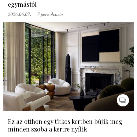
egymástól
2026.06.07.
7 perc olvasás
Ez az otthon egy titkos kertben bújik meg –
minden szoba a kertre nyílik