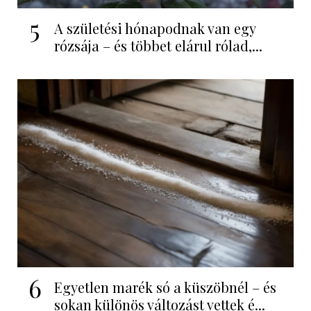
5
A születési hónapodnak van egy
rózsája – és többet elárul rólad,...
6
Egyetlen marék só a küszöbnél – és
sokan különös változást vettek é...