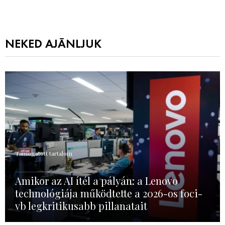
NEKED AJÁNLJUK
Támogatott tartalom
Amikor az AI ítél a pályán: a Lenovo
technológiája működtette a 2026-os foci-
vb legkritikusabb pillanatait