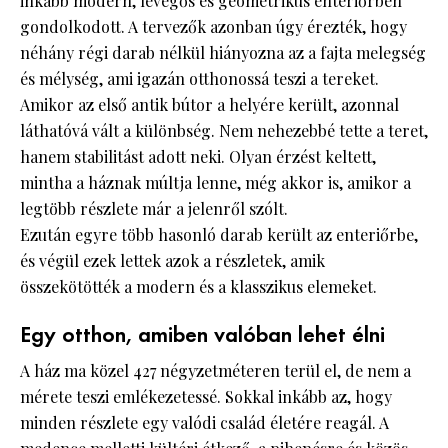
inkább modern, levegős és geometrikus enteriőrben
gondolkodott. A tervezők azonban úgy érezték, hogy
néhány régi darab nélkül hiányozna az a fajta melegség
és mélység, ami igazán otthonossá teszi a tereket.
Amikor az első antik bútor a helyére került, azonnal
láthatóvá vált a különbség. Nem nehezebbé tette a teret,
hanem stabilitást adott neki. Olyan érzést keltett,
mintha a háznak múltja lenne, még akkor is, amikor a
legtöbb részlete már a jelenről szólt.
Ezután egyre több hasonló darab került az enteriőrbe,
és végül ezek lettek azok a részletek, amik
összekötötték a modern és a klasszikus elemeket.
Egy otthon, amiben valóban lehet élni
A ház ma közel 427 négyzetméteren terül el, de nem a
mérete teszi emlékezetessé. Sokkal inkább az, hogy
minden részlete egy valódi család életére reagál. A