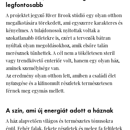
legfontosabb
A projektet jegyző River Brook stúdió egy olyan otthon
megalkotására törekedett, ami egyszerre karakteres és
kényelmes. A tulajdonosok nyitottak voltak a
szokatlanabb ötletekre is, ezért a tervezők bátran
nyúltak olyan megoldásokhoz, amik elsőre talán
merésznek tűnhettek. A cél nem a tökéletesen steril
vagy trendkövető enteriőr volt, hanem egy olyan ház,
aminek személyisége van.
Az eredmény olyan otthon lett, amiben a családi élet
nyüzsgése és a kifinomult részletek természetesen
férnek meg egymás mellett.
A szín, ami új energiát adott a háznak
A ház alapvetően világos és természetes tónusokra
épül. Fehér falak, fekete részletek és meleg fa felületek