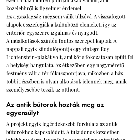
ezért a ház minden pontján akad valami, ami
közelebbről is figyelmet érdemel.
Ez a gazdagság mégsem válik túlzóvá. A visszafogott
alapok összefogják a különböző elemeket, így az
enteriőr egyszerre izgalmas és nyugodt.
A műalkotások szintén fontos szerepet kaptak. A
nappali egyik kiindulópontja egy vintage Roy
Lichtenstein-plakát volt, ami köré fokozatosan épült fel
a helyiség hangulata. Az étkezőben egy nagyméretű
festmény vált a tér fókuszpontjává, miközben a ház
többi részében is olyan alkotások jelennek meg, amik
személyesebbé teszik az otthont.
Az antik bútorok hozták meg az
egyensúlyt
A projekt egyik legérdekesebb fordulata az antik
bútorokhoz kapcsolódott. A tulajdonos kezdetben