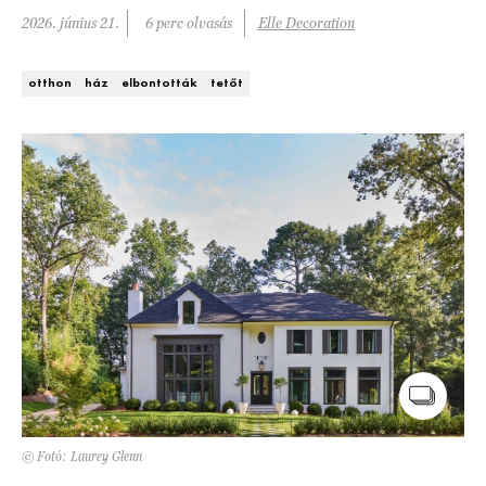
Kert és terasz
2026. június 21.
6 perc olvasás
Elle Decoration
HÍRLEVÉL
otthon
ház
elbontották
tetőt
© Fotó: Laurey Glenn