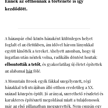
Ennek az otthonnak a története is így
kezdődött.
A házaspár első közös házaként különleges helyet
foglalt el az életükben, ám idővel három lányukkal
együtt kinőtték a tereket. Ahelyett azonban, hogy új
ingatlan után néztek volna, radikális döntést hoztak:
elbontották a tetőt
, és gyakorlatilag új életet építettek
az alabamai
ház
fölé.
A Mountain Brook egyik fákkal szegélyezett, régi
házakkal teli utcájában álló otthon eredetileg a XX.
század közepén épült. Jó arányai, szerethető részletei és
karakteres építészeti megoldásai miatt a tulajdonosok
már az első pillanatban megszerették. Nem csupán egy