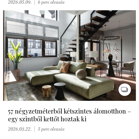
2026.05.09.
6 perc olvasás
57 négyzetméterből kétszintes álomotthon –
egy szintből kettőt hoztak ki
2026.03.22.
5 perc olvasás