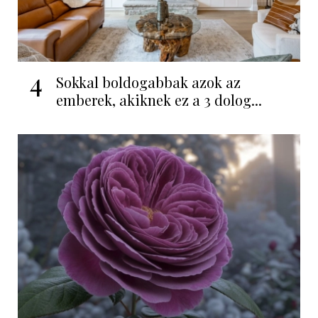
4
Sokkal boldogabbak azok az
emberek, akiknek ez a 3 dolog...