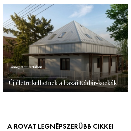
Támogatott tartalom
Új életre kelhetnek a hazai Kádár-kockák
A ROVAT LEGNÉPSZERŰBB CIKKEI