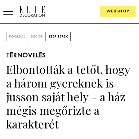
WEBSHOP
ELLE.HU
FŐOLDAL
DECOR
SZÉP TEREK
HÍREK
TÉRNÖVELÉS
TRENDEK
Elbontották a tetőt, hogy
SZOBÁK
a három gyereknek is
Konyha
ÖTLETEK
jusson saját hely – a ház
Fürdőszoba
SZÉP TEREK
mégis megőrizte a
Nappali
Szállodák és vendégházak
WEBSHOP
karakterét
Hálószoba
Lakások