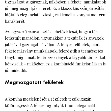
tisztaságot sugároznak, miközben a fekete
munkalapok
jól megmozgatják a teret. Ez a klasszikus színpárosítás
időtálló eleganciát biztosít, és kiemeli a konyha modern
karakterét.
Az egyszerű színválasztás lehetővé teszi, hogy a tér
letisztult maradjon, ugyanakkor a textúrák és anyagok
játékával gazdagabbá váljon. A fényes felületek, mint a
fekete márvány munkalapok, felerősítik a természetes
fényt, míg a matt fehér szekrények a lágyabb tónusokat
képviselik – miközben ez a kombináció funkcionálisan is
jól működik.
Megmozgatott felületek
A konyha megjelenését a részletek teszik igazán
különlegessé. A fémes fogantyúk finom eleganciát