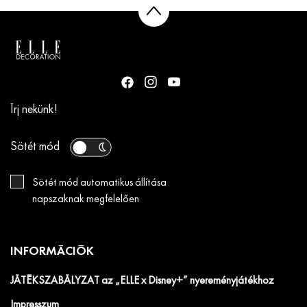
Írj nekünk!
Sötét mód
Sötét mód automatikus állítása
napszaknak megfelelően
INFORMÁCIÓK
JÁTÉKSZABÁLYZAT az „ELLE x Disney+” nyereményjátékhoz
Impresszum