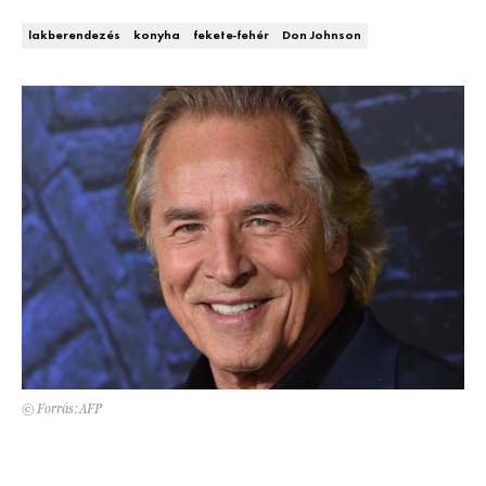
Kert és terasz
HÍRLEVÉL
lakberendezés
konyha
fekete-fehér
Don Johnson
© Forrás:AFP