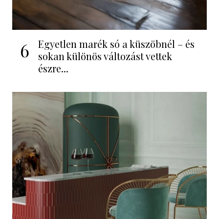
Egyetlen marék só a küszöbnél – és
6
sokan különös változást vettek
észre...