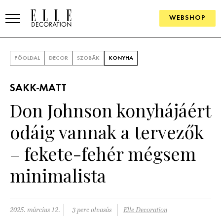
WEBSHOP
ELLE.HU
FŐOLDAL
DECOR
SZOBÁK
KONYHA
HÍREK
SAKK-MATT
TRENDEK
Don Johnson konyhájáért
SZOBÁK
odáig vannak a tervezők
Konyha
ÖTLETEK
– fekete-fehér mégsem
Fürdőszoba
SZÉP TEREK
minimalista
Nappali
Szállodák és vendégházak
WEBSHOP
Hálószoba
Lakások
2025. március 12.
3 perc olvasás
Elle Decoration