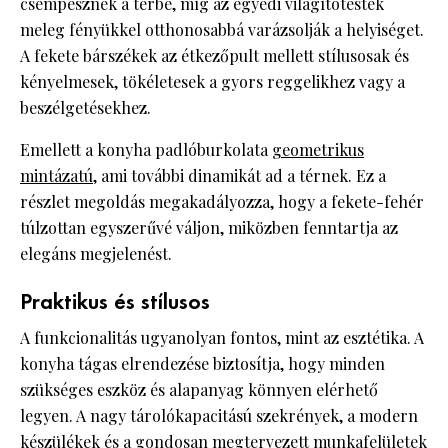
csempésznek a térbe, míg az egyedi világítótestek
meleg fényükkel otthonosabbá varázsolják a helyiséget.
A fekete bárszékek az étkezőpult mellett stílusosak és
kényelmesek, tökéletesek a gyors reggelikhez vagy a
beszélgetésekhez.
Emellett a konyha padlóburkolata
geometrikus
mintázatú
, ami további dinamikát ad a térnek. Ez a
részlet megoldás megakadályozza, hogy a fekete-fehér
túlzottan egyszerűvé váljon, miközben fenntartja az
elegáns megjelenést.
Praktikus és stílusos
A funkcionalitás ugyanolyan fontos, mint az esztétika. A
konyha tágas elrendezése biztosítja, hogy minden
szükséges eszköz és alapanyag könnyen elérhető
legyen. A nagy tárolókapacitású szekrények, a modern
készülékek és a gondosan megtervezett munkafelületek