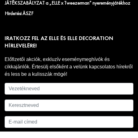
JÁTÉKSZABÁLYZAT a „ELLE x Tweezerman” nyereményjátékhoz
Hirdetési ÁSZF
IRATKOZZ FEL AZ ELLE ÉS ELLE DECORATION
HÍRLEVELÉRE!
Előfizetői akciók, exkluzív eseménymeghívók és
cikkajánlók. Értesülj elsőként a velünk kapcsolatos hírekről
és less be a kulisszák mögé!
Adatkezelési
A hírlevél feliratkozáshoz ell kell fogadnod az