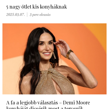
5 nagy ötlet kis konyháknak
2025.03.07.
3 perc olvasás
A fa a legjobb választás – Demi Moore
konyháját dicsérik most a tervezők