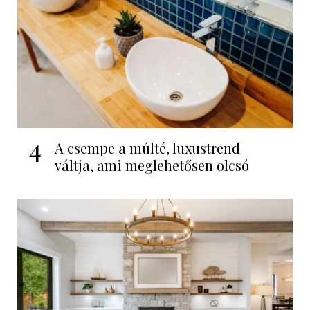
4
A csempe a múlté, luxustrend
váltja, ami meglehetősen olcsó