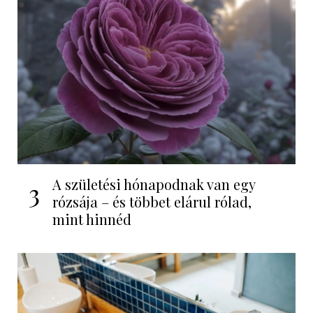
A születési hónapodnak van egy
3
rózsája – és többet elárul rólad,
mint hinnéd