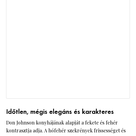
Időtlen, mégis elegáns és karakteres
Don Johnson konyhájának alapját a fekete és fehér
kontrasztja adja. A hófehér szekrények frissességet és