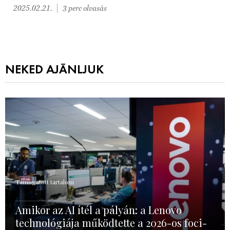
2025.02.21.
3 perc olvasás
NEKED AJÁNLJUK
Támogatott tartalom
Amikor az AI ítél a pályán: a Lenovo
technológiája működtette a 2026-os foci-