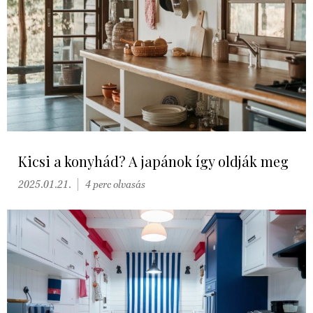
Kicsi a konyhád? A japánok így oldják meg
2025.01.21.
4 perc olvasás