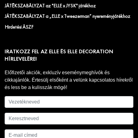
JÁTÉKSZABÁLYZAT az "ELLE x JYSK" játékhoz
JÁTÉKSZABÁLYZAT a „ELLE x Tweezerman” nyereményjátékhoz
Hirdetési ÁSZF
IRATKOZZ FEL AZ ELLE ÉS ELLE DECORATION
HÍRLEVELÉRE!
Előfizetői akciók, exkluzív eseménymeghívók és
cikkajánlók. Értesülj elsőként a velünk kapcsolatos hírekről
és less be a kulisszák mögé!