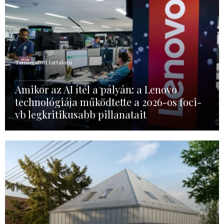
Támogatott tartalom
Amikor az AI ítél a pályán: a Lenovo
technológiája működtette a 2026-os foci-
vb legkritikusabb pillanatait