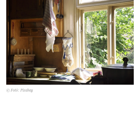
Kert és terasz
HÍRLEVÉL
© Fotó: Pixabay