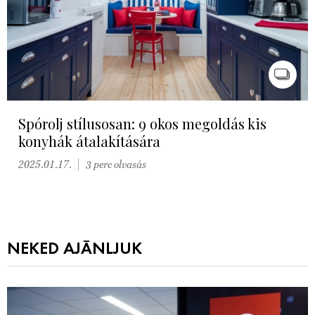
Spórolj stílusosan: 9 okos megoldás kis
konyhák átalakítására
2025.01.17.
3 perc olvasás
NEKED AJÁNLJUK