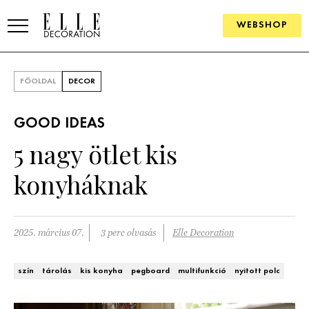
WEBSHOP
ELLE.HU
FŐOLDAL
DECOR
HÍREK
GOOD IDEAS
TRENDEK
5 nagy ötlet kis
SZOBÁK
konyháknak
Konyha
ÖTLETEK
Fürdőszoba
SZÉP TEREK
2025. március 07.
3 perc olvasás
Elle Decoration
Nappali
Szállodák és vendégházak
WEBSHOP
szín
tárolás
kis konyha
pegboard
multifunkció
nyitott polc
Hálószoba
Lakások