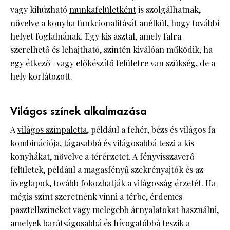
vagy kihúzható
munkafelületként
is szolgálhatnak,
növelve a konyha funkcionalitását anélkül, hogy további
helyet foglalnának. Egy kis asztal, amely falra
szerelhető és lehajtható, szintén kiválóan működik, ha
egy étkező- vagy előkészítő felületre van szükség, de a
hely korlátozott.
Világos színek alkalmazása
A
világos színpaletta
, például a fehér, bézs és világos fa
kombinációja, tágasabbá és világosabbá teszi a kis
konyhákat, növelve a térérzetet. A fényvisszaverő
felületek, például a magasfényű szekrényajtók és az
üveglapok, tovább fokozhatják a világosság érzetét. Ha
mégis színt szeretnénk vinni a térbe, érdemes
pasztellszíneket vagy melegebb árnyalatokat használni,
amelyek barátságosabbá és hívogatóbbá teszik a