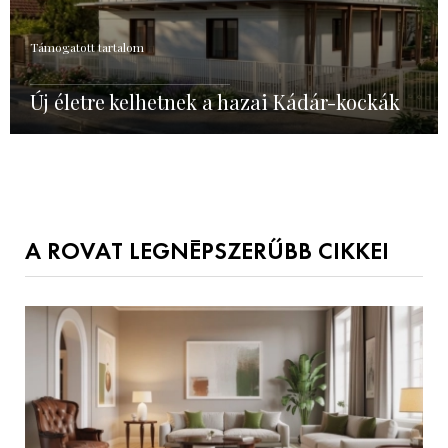
Támogatott tartalom
Új életre kelhetnek a hazai Kádár-kockák
A ROVAT LEGNÉPSZERŰBB CIKKEI