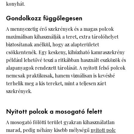
konyhát.
Gondolkozz függőlegesen
A mennyezetig érő szekrények és a magas polcok
maximálisan kihasználják a teret, extra tárolóhelyet
biztosítanak anélkül, hogy az alapterületet
csökkentenék. Egy keskeny, kihúzható kamraszekrény
például lehetővé teszi a ritkábban használt eszközök és
alapanyagok rendezett tárolását. A nyitott felső polcok
nemcsak praktikusak, hanem vizuálisan is kevésbé
terhelik meg a kis tereket, mint a teljesen zárt
szekrények.
Nyitott polcok a mosogató felett
A mosogató fölötti terület gyakran kihasználatlan
marad, pedig néhány kisebb mélységű
nyitott polc