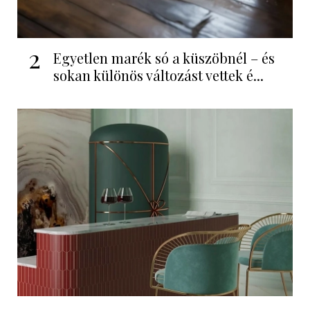
2
Egyetlen marék só a küszöbnél – és
sokan különös változást vettek é...