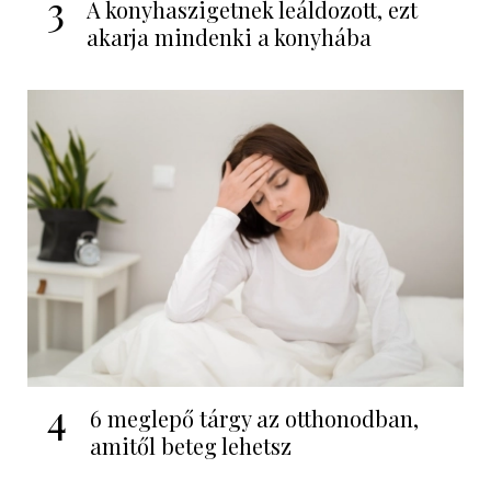
3
A konyhaszigetnek leáldozott, ezt
akarja mindenki a konyhába
4
6 meglepő tárgy az otthonodban,
amitől beteg lehetsz