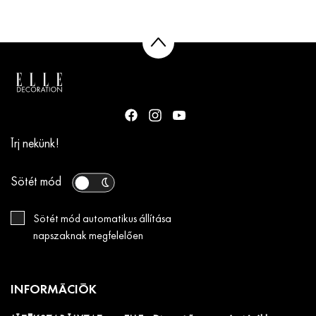
Írj nekünk!
Sötét mód
Sötét mód automatikus állítása
napszaknak megfelelően
INFORMÁCIÓK