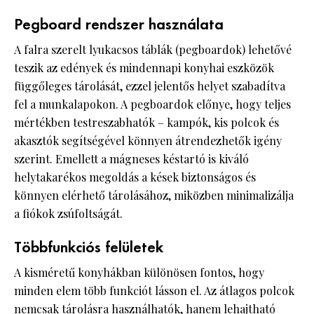
Pegboard rendszer használata
A falra szerelt lyukacsos táblák (pegboardok) lehetővé
teszik az edények és mindennapi konyhai eszközök
függőleges tárolását, ezzel jelentős helyet szabadítva
fel a munkalapokon. A pegboardok előnye, hogy teljes
mértékben testreszabhatók – kampók, kis polcok és
akasztók segítségével könnyen átrendezhetők igény
szerint. Emellett a mágneses késtartó is kiváló
helytakarékos megoldás a kések biztonságos és
könnyen elérhető tárolásához, miközben minimalizálja
a fiókok zsúfoltságát.
Többfunkciós felületek
A kisméretű konyhákban különösen fontos, hogy
minden elem több funkciót lásson el. Az átlagos polcok
nemcsak tárolásra használhatók, hanem lehajtható